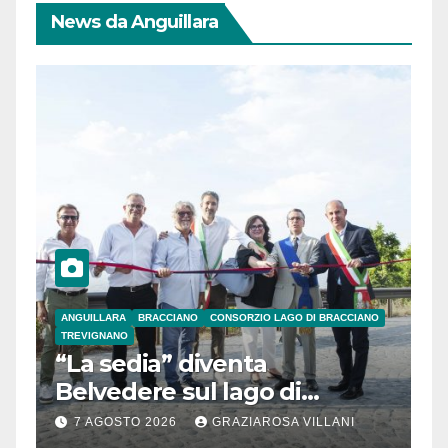
News da Anguillara
ANGUILLARA
BRACCIANO
CONSORZIO LAGO DI BRACCIANO
TREVIGNANO
“La sedia” diventa
Belvedere sul lago di
Bracciano: ieri
7 AGOSTO 2026
GRAZIAROSA VILLANI
l’inaugurazione