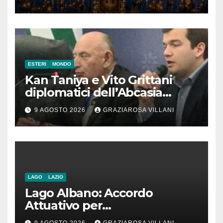
ESTERI
MONDO
Kan Taniya e Vito Grittani
diplomatici dell’Abcasia
contro nota del governo
9 AGOSTO 2026
GRAZIAROSA VILLANI
romeno. “Non si può invocare
la costruzione di ponti e allo
stesso tempo condannare
chiunque li attraversi”
LAGO
LAZIO
Lago Albano: Accordo
Attuativo per
l’interconnessione
9 AGOSTO 2026
GRAZIAROSA VILLANI