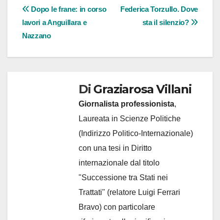
Navigazione
Dopo le frane: in corso
Federica Torzullo. Dove
lavori a Anguillara e
sta il silenzio?
articoli
Nazzano
Di
Graziarosa Villani
Giornalista professionista
,
Laureata in Scienze Politiche
(Indirizzo Politico-Internazionale)
con una tesi in Diritto
internazionale dal titolo
"Successione tra Stati nei
Trattati" (relatore Luigi Ferrari
Bravo) con particolare