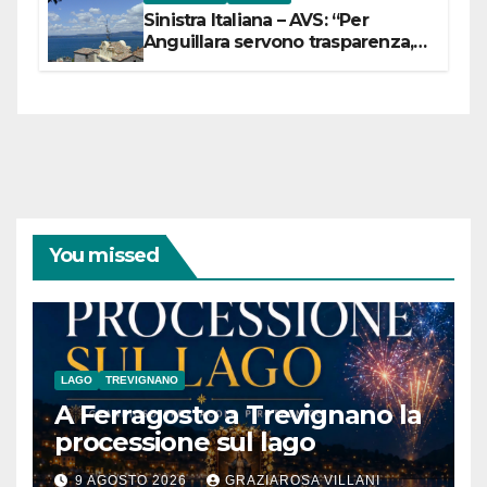
Sinistra Italiana – AVS: “Per
Anguillara servono trasparenza,
partecipazione e scelte politiche
coraggiose”
You missed
LAGO
TREVIGNANO
A Ferragosto a Trevignano la
processione sul lago
9 AGOSTO 2026
GRAZIAROSA VILLANI