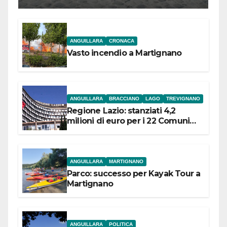
ANGUILLARA
CRONACA
Vasto incendio a Martignano
ANGUILLARA
BRACCIANO
LAGO
TREVIGNANO
Regione Lazio: stanziati 4,2
milioni di euro per i 22 Comuni
dell’Etruria Meridionale
ANGUILLARA
MARTIGNANO
Parco: successo per Kayak Tour a
Martignano
ANGUILLARA
POLITICA