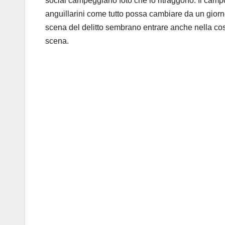
social campeggiano foto che lo ritraggono. Il campo d
anguillarini come tutto possa cambiare da un giorno 
scena del delitto sembrano entrare anche nella cos
scena.