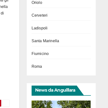
ti gli
Oriolo
nella
 di
Cerveteri
Ladispoli
Santa Marinella
Fiumicino
Roma
News da Anguillara