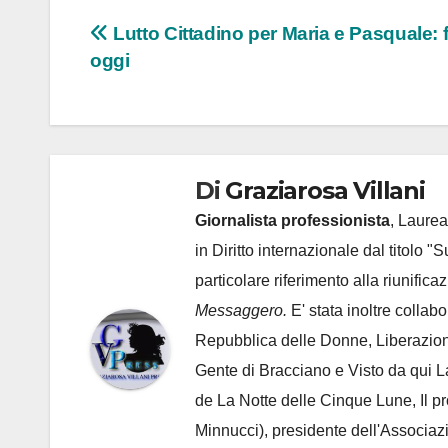
Navigazione
Lutto Cittadino per Maria e Pasquale: f
oggi
articoli
Di
Graziarosa Villani
Giornalista professionista
, Laurea
in Diritto internazionale dal titolo "
particolare riferimento alla riunific
Messaggero.
E' stata inoltre collab
Repubblica delle Donne, Liberazion
Gente di Bracciano
e Visto da qui L
de
La Notte delle Cinque Lune, Il p
Minnucci), presidente dell'
Associaz