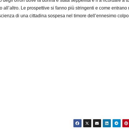
egli orrori dove la donna è stata seppellita è lì a ricordare a tut
all’altro. Le prospettive si fanno più stringenti e come entrano 
cienza di una cittadina sospesa nel timore dell’ennesimo colpo