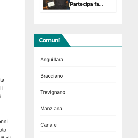
Partecipa fa
centro con due
campionesse di
Tiro a Segno in
vista delle urne
Comuni
Anguillara
Bracciano
ta
li
Trevignano
i
Manziana
onni
Canale
oto