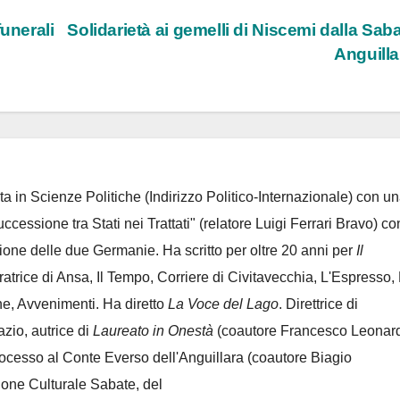
unerali
Solidarietà ai gemelli di Niscemi dalla Saba
Anguill
ta in Scienze Politiche (Indirizzo Politico-Internazionale) con un
Successione tra Stati nei Trattati" (relatore Luigi Ferrari Bravo) co
azione delle due Germanie. Ha scritto per oltre 20 anni per
Il
oratrice di Ansa, Il Tempo, Corriere di Civitavecchia, L'Espresso,
e, Avvenimenti. Ha diretto
La Voce del Lago
. Direttrice di
azio, autrice di
Laureato in Onestà
(coautore Francesco Leonard
rocesso al Conte Everso dell'Anguillara
(coautore Biagio
ione Culturale Sabate
, del