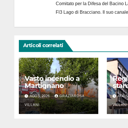
Comitato per la Difesa del Bacino 
Fl3 Lago di Bracciano. Il suo cana
Articoli correlati
Vasto incendio a
Regi
Martignano
stanz
di e
AGO 5, 2026
GRAZIAROSA
AGO 5
Comu
VILLANI
Meri
VILLANI