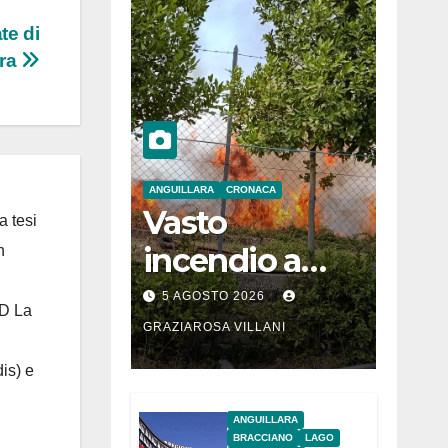
te di
ara
ANGUILLARA
CRONACA
Vasto
a tesi
incendio a
n
Martignano
5 AGOSTO 2026
 D La
GRAZIAROSA VILLANI
is) e
ANGUILLARA
BRACCIANO
LAGO