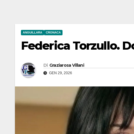
ANGUILLARA
CRONACA
Federica Torzullo. Do
Di
Graziarosa Villani
GEN 29, 2026