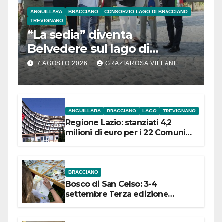
ANGUILLARA
BRACCIANO
CONSORZIO LAGO DI BRACCIANO
TREVIGNANO
“La sedia” diventa
Belvedere sul lago di
Bracciano: ieri
7 AGOSTO 2026
GRAZIAROSA VILLANI
l’inaugurazione
ANGUILLARA
BRACCIANO
LAGO
TREVIGNANO
Regione Lazio: stanziati 4,2
milioni di euro per i 22 Comuni
dell’Etruria Meridionale
BRACCIANO
Bosco di San Celso: 3-4
settembre Terza edizione
Festival “Storie in cielo e in terra”