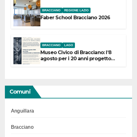
BRACCIANO
REGIONE LAZIO
Faber School Bracciano 2026
BRACCIANO
LAGO
Museo Civico di Bracciano: l’8
agosto per i 20 anni progetto
“Conservare la memoria”
Comuni
Anguillara
Bracciano