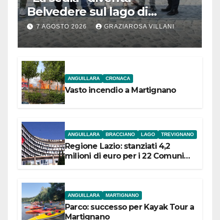
Belvedere sul lago di
Bracciano: ieri
7 AGOSTO 2026
GRAZIAROSA VILLANI
l’inaugurazione
ANGUILLARA
CRONACA
Vasto incendio a Martignano
ANGUILLARA
BRACCIANO
LAGO
TREVIGNANO
Regione Lazio: stanziati 4,2
milioni di euro per i 22 Comuni
dell’Etruria Meridionale
ANGUILLARA
MARTIGNANO
Parco: successo per Kayak Tour a
Martignano