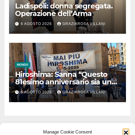
Ladispoli: donna segregata.
Operazione dell’Arma
6 AGOSTO 2026
GRAZIAROSA VILLANI
MONDO
Hiroshima: Sanna “Questo
81esimo anniversario sia un
monito per tutti”
6 AGOSTO 2026
GRAZIAROSA VILLANI
Manage Cookie Consent