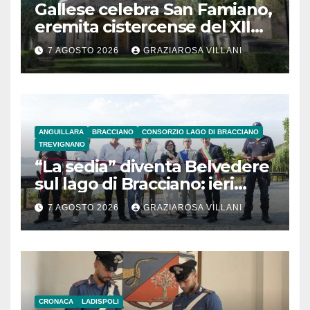
Gallese celebra San Famiano,
eremita cistercense del XII
secolo
7 AGOSTO 2026
GRAZIAROSA VILLANI
ANGUILLARA
BRACCIANO
CONSORZIO LAGO DI BRACCIANO
TREVIGNANO
“La sedia” diventa Belvedere
sul lago di Bracciano: ieri
l’inaugurazione
7 AGOSTO 2026
GRAZIAROSA VILLANI
CRONACA
LADISPOLI