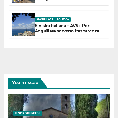
ANGUILLARA
POLITICA
Sinistra Italiana – AVS: “Per
Anguillara servono trasparenza,
partecipazione e scelte politiche
coraggiose”
You missed
TUSCIA VITERBESE