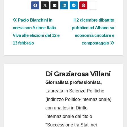
Navigazione
Paolo Bianchini in
Il 2 dicembre dibattito
corsa con Azione-Italia
pubblico ad Albano su
articoli
Viva alle elezioni del 12 e
economia circolare e
13 febbraio
compostaggio
Di
Graziarosa Villani
Giornalista professionista
,
Laureata in Scienze Politiche
(Indirizzo Politico-Internazionale)
con una tesi in Diritto
internazionale dal titolo
"Successione tra Stati nei