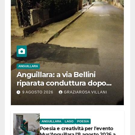
ANGUILLARA
Anguillara: a via Bellini
riparata conduttura dopo
segnalazione IdD
9 AGOSTO 2026
GRAZIAROSA VILLANI
ANGUILLARA
LAGO
POESIA
Poesia e creatività per l’evento
Mus’Anguillara l’8 agosto 2026 al