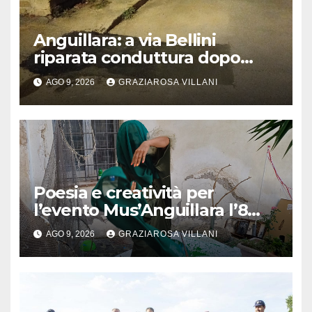
Anguillara: a via Bellini
riparata conduttura dopo
segnalazione IdD
AGO 9, 2026
GRAZIAROSA VILLANI
Poesia e creatività per
l’evento Mus’Anguillara l’8
agosto 2026 al Museo
AGO 9, 2026
GRAZIAROSA VILLANI
Contadino