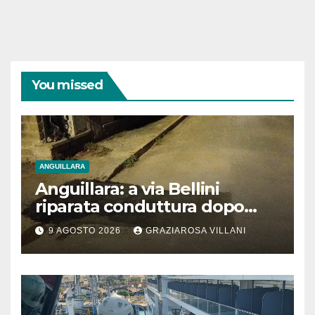
You missed
ANGUILLARA
Anguillara: a via Bellini
riparata conduttura dopo
segnalazione IdD
9 AGOSTO 2026
GRAZIAROSA VILLANI