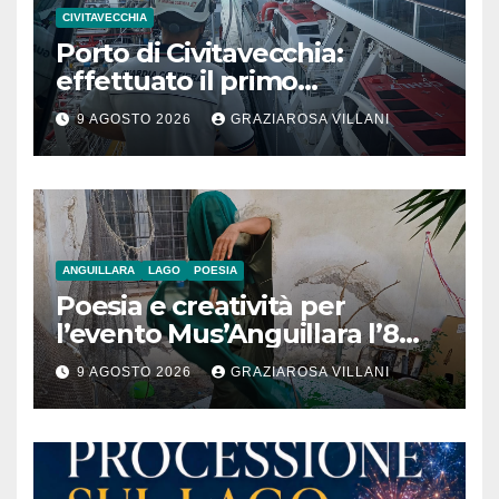
CIVITAVECCHIA
Porto di Civitavecchia:
effettuato il primo
rifornimento di GNL ad una
9 AGOSTO 2026
GRAZIAROSA VILLANI
nave da crociera
ANGUILLARA
LAGO
POESIA
Poesia e creatività per
l’evento Mus’Anguillara l’8
agosto 2026 al Museo
9 AGOSTO 2026
GRAZIAROSA VILLANI
Contadino