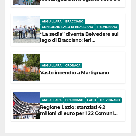
Museo Contadino
ANGUILLARA
BRACCIANO
CONSORZIO LAGO DI BRACCIANO
TREVIGNANO
“La sedia” diventa Belvedere sul
lago di Bracciano: ieri
l’inaugurazione
ANGUILLARA
CRONACA
Vasto incendio a Martignano
ANGUILLARA
BRACCIANO
LAGO
TREVIGNANO
Regione Lazio: stanziati 4,2
milioni di euro per i 22 Comuni
dell’Etruria Meridionale