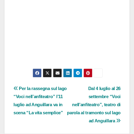
Navigazione
Per la rassegna sul lago
Dal 4 luglio al 26
“Voci nell’anfiteatro” l’11
settembre “Voci
articoli
luglio ad Anguillara va in
nell’anfiteatro”, teatro di
scena “La vita semplice”
parola al tramonto sul lago
ad Anguillara