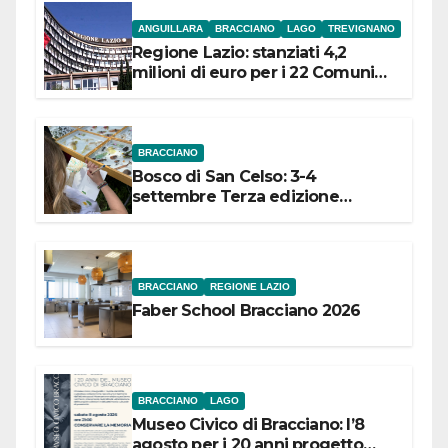
ANGUILLARA
BRACCIANO
LAGO
TREVIGNANO
Regione Lazio: stanziati 4,2
milioni di euro per i 22 Comuni
dell’Etruria Meridionale
BRACCIANO
Bosco di San Celso: 3-4
settembre Terza edizione
Festival “Storie in cielo e in terra”
BRACCIANO
REGIONE LAZIO
Faber School Bracciano 2026
BRACCIANO
LAGO
Museo Civico di Bracciano: l’8
agosto per i 20 anni progetto