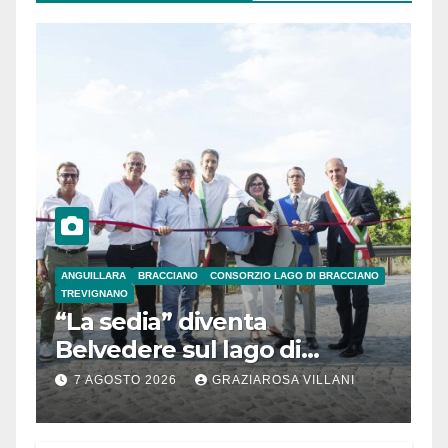
ANGUILLARA
BRACCIANO
CONSORZIO LAGO DI BRACCIANO
TREVIGNANO
“La sedia” diventa
Belvedere sul lago di
Bracciano: ieri
7 AGOSTO 2026
GRAZIAROSA VILLANI
l’inaugurazione