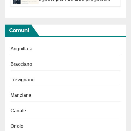
“Conservare la memoria”
Comuni
Anguillara
Bracciano
Trevignano
Manziana
Canale
Oriolo