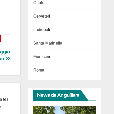
Oriolo
Cerveteri
Ladispoli
Santa Marinella
aggio
Fiumicino
gio
Roma
News da Anguillara
a tesi
n