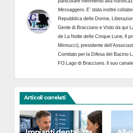
particolare riferimento alla riunific
Messaggero.
E' stata inoltre collab
Repubblica delle Donne, Liberazion
Gente di Bracciano
e Visto da qui L
de
La Notte delle Cinque Lune, Il p
Minnucci), presidente dell'
Associaz
Comitato per la Difesa del Bacino 
Fl3 Lago di Bracciano. Il suo cana
Articoli correlati
Impianti dentali tra
All-