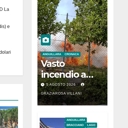
 D La
is) e
dolari
ANGUILLARA
CRONACA
Vasto
incendio a
Martignano
5 AGOSTO 2026
GRAZIAROSA VILLANI
ANGUILLARA
BRACCIANO
LAGO