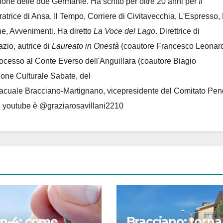
azione delle due Germanie. Ha scritto per oltre 20 anni per
Il
oratrice di Ansa, Il Tempo, Corriere di Civitavecchia, L'Espresso,
e, Avvenimenti. Ha diretto
La Voce del Lago
. Direttrice di
azio, autrice di
Laureato in Onestà
(coautore Francesco Leonard
rocesso al Conte Everso dell'Anguillara
(coautore Biagio
ione Culturale Sabate
, del
Lacuale Bracciano-Martignano
, vicepresidente del Comitato Pen
le youtube è @graziarosavillani2210
on-4: come
Bracciano: torna