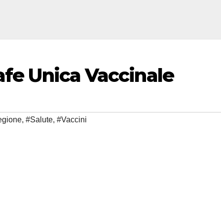
afe Unica Vaccinale
egione
,
#Salute
,
#Vaccini