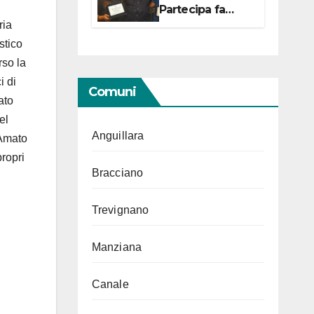
Partecipa fa
centro con due
ria
campionesse di
stico
Tiro a Segno in
rso la
vista delle urne
i di
Comuni
ato
el
Anguillara
’Amato
propri
Bracciano
Trevignano
Manziana
Canale