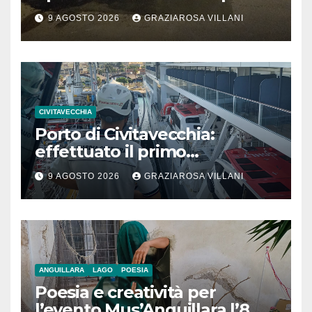
segnalazione IdD
9 AGOSTO 2026
GRAZIAROSA VILLANI
CIVITAVECCHIA
Porto di Civitavecchia:
effettuato il primo
rifornimento di GNL ad una
9 AGOSTO 2026
GRAZIAROSA VILLANI
nave da crociera
ANGUILLARA
LAGO
POESIA
Poesia e creatività per
l’evento Mus’Anguillara l’8