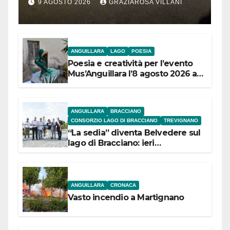
segnalazione IdD
9 AGOSTO 2026
GRAZIAROSA VILLANI
ANGUILLARA
LAGO
POESIA
Poesia e creatività per l’evento
Mus’Anguillara l’8 agosto 2026 al
Museo Contadino
ANGUILLARA
BRACCIANO
CONSORZIO LAGO DI BRACCIANO
TREVIGNANO
“La sedia” diventa Belvedere sul
lago di Bracciano: ieri
l’inaugurazione
ANGUILLARA
CRONACA
Vasto incendio a Martignano