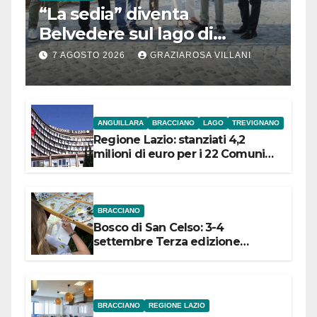
“La sedia” diventa
Belvedere sul lago di
Bracciano: ieri
7 AGOSTO 2026
GRAZIAROSA VILLANI
l’inaugurazione
ANGUILLARA
BRACCIANO
LAGO
TREVIGNANO
Regione Lazio: stanziati 4,2
milioni di euro per i 22 Comuni
dell’Etruria Meridionale
BRACCIANO
Bosco di San Celso: 3-4
settembre Terza edizione
Festival “Storie in cielo e in terra”
BRACCIANO
REGIONE LAZIO