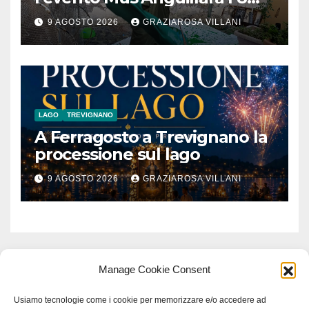
agosto 2026 al Museo
9 AGOSTO 2026
GRAZIAROSA VILLANI
Contadino
LAGO
TREVIGNANO
A Ferragosto a Trevignano la
processione sul lago
9 AGOSTO 2026
GRAZIAROSA VILLANI
Manage Cookie Consent
Usiamo tecnologie come i cookie per memorizzare e/o accedere ad