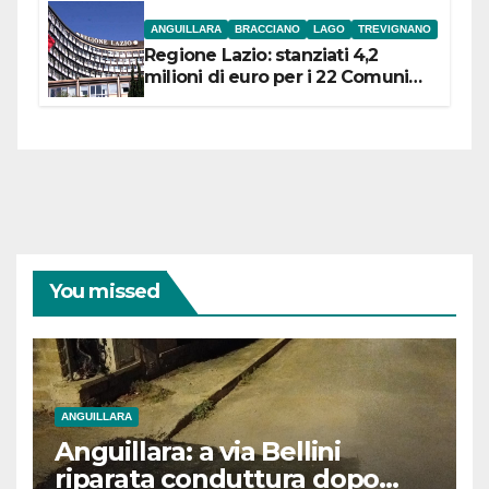
ANGUILLARA
BRACCIANO
LAGO
TREVIGNANO
Regione Lazio: stanziati 4,2
milioni di euro per i 22 Comuni
dell’Etruria Meridionale
You missed
ANGUILLARA
Anguillara: a via Bellini
riparata conduttura dopo