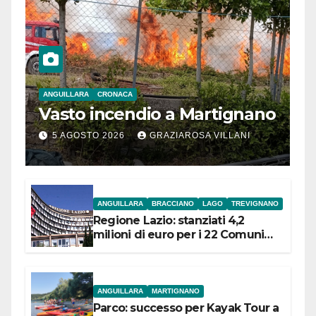
ANGUILLARA
CRONACA
Vasto incendio a Martignano
5 AGOSTO 2026
GRAZIAROSA VILLANI
ANGUILLARA
BRACCIANO
LAGO
TREVIGNANO
Regione Lazio: stanziati 4,2
milioni di euro per i 22 Comuni
dell’Etruria Meridionale
ANGUILLARA
MARTIGNANO
Parco: successo per Kayak Tour a