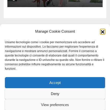
Manage Cookie Consent
Usiamo tecnologie come i cookie per memorizzare e/o accedere ad
informazioni sul dispositivo. Lo facciamo per migliorare l'esperienza di
navigazione e mostrare annunci personalizzati. Fornire il consenso a
queste tecnologie ci consente di elaborare dati quali il comportamento
durante la navigazione o ID univoche su questo sito. Non fornire o ritirare il
consenso potrebbe influire negativamente su alcune funzionalità e
funzioni.
Accept
Proudly powered by WordPress
|
Tema: Newspaperex di
Themeansar
.
Deny
Home
Gerenza
home
Lavoro
Scienza
studio specialistico bracciano
View preferences
Villani Comunicazione