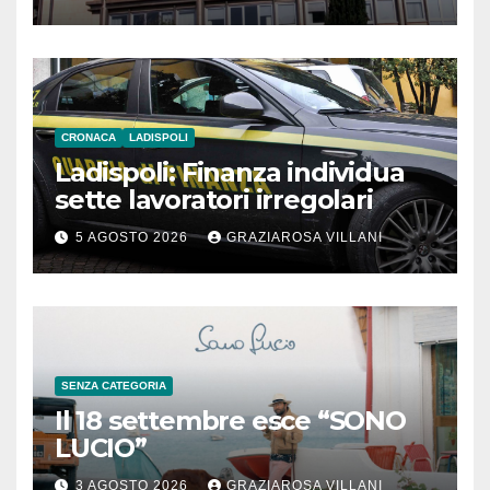
Meridionale
CRONACA
LADISPOLI
Ladispoli: Finanza individua
sette lavoratori irregolari
5 AGOSTO 2026
GRAZIAROSA VILLANI
SENZA CATEGORIA
Il 18 settembre esce “SONO
LUCIO”
3 AGOSTO 2026
GRAZIAROSA VILLANI