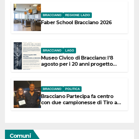
BRACCIANO
REGIONE LAZIO
Faber School Bracciano 2026
BRACCIANO
LAGO
Museo Civico di Bracciano: l’8
agosto per i 20 anni progetto
“Conservare la memoria”
BRACCIANO
POLITICA
Bracciano Partecipa fa centro
con due campionesse di Tiro a
Segno in vista delle urne
Comuni