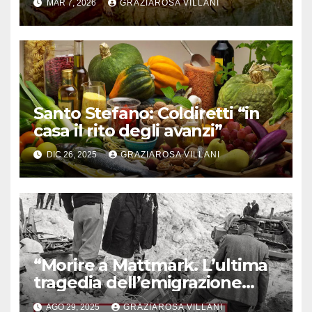
MAR 7, 2026
GRAZIAROSA VILLANI
Santo Stefano: Coldiretti “in
casa il rito degli avanzi”
DIC 26, 2025
GRAZIAROSA VILLANI
“Morire a Mattmark. L’ultima
tragedia dell’emigrazione
italiana”: il libro di Ricciardi
AGO 29, 2025
GRAZIAROSA VILLANI