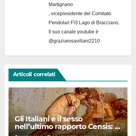
Martignano
, vicepresidente del Comitato
Pendolari Fl3 Lago di Bracciano.
Il suo canale youtube è
@graziarosavillani2210
Articoli correlati
Gli Italiani e il sesso
nell’ultimo rapporto Censis: il
7,7 per cento partecipa a orge