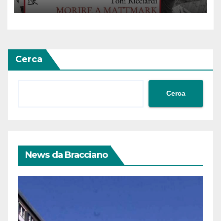
Cerca
Cerca
News da Bracciano