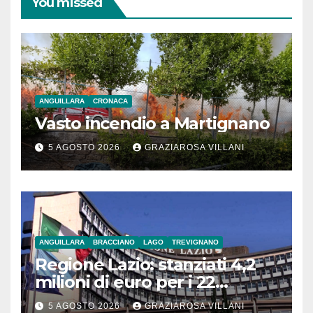
You missed
ANGUILLARA
CRONACA
Vasto incendio a Martignano
5 AGOSTO 2026
GRAZIAROSA VILLANI
ANGUILLARA
BRACCIANO
LAGO
TREVIGNANO
Regione Lazio: stanziati 4,2
milioni di euro per i 22
Comuni dell’Etruria
5 AGOSTO 2026
GRAZIAROSA VILLANI