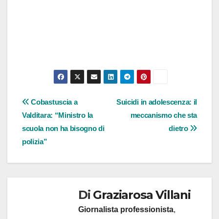
Navigazione
Cobastuscia a
Suicidi in adolescenza: il
Valditara: “Ministro la
meccanismo che sta
articoli
scuola non ha bisogno di
dietro
polizia”
Di
Graziarosa Villani
Giornalista professionista
,