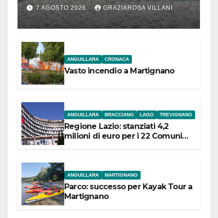
Bracciano: ieri
7 AGOSTO 2026
GRAZIAROSA VILLANI
l’inaugurazione
ANGUILLARA
CRONACA
Vasto incendio a Martignano
ANGUILLARA
BRACCIANO
LAGO
TREVIGNANO
Regione Lazio: stanziati 4,2
milioni di euro per i 22 Comuni
dell’Etruria Meridionale
ANGUILLARA
MARTIGNANO
Parco: successo per Kayak Tour a
Martignano