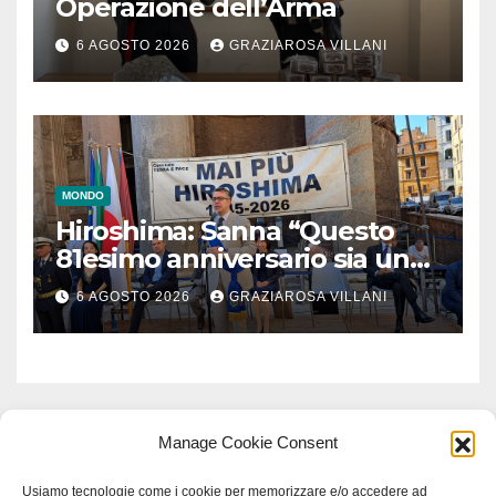
Operazione dell’Arma
6 AGOSTO 2026
GRAZIAROSA VILLANI
MONDO
Hiroshima: Sanna “Questo
81esimo anniversario sia un
monito per tutti”
6 AGOSTO 2026
GRAZIAROSA VILLANI
Manage Cookie Consent
Usiamo tecnologie come i cookie per memorizzare e/o accedere ad