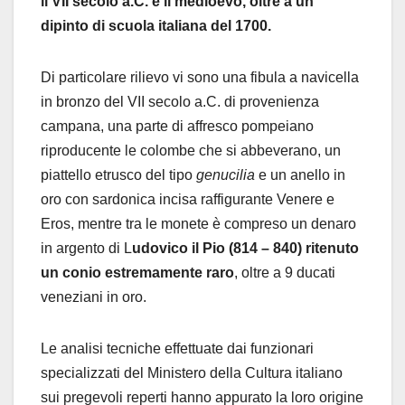
il VII secolo a.C. e il medioevo, oltre a un
dipinto di scuola italiana del 1700.
Di particolare rilievo vi sono una fibula a navicella
in bronzo del VII secolo a.C. di provenienza
campana, una parte di affresco pompeiano
riproducente le colombe che si abbeverano, un
piattello etrusco del tipo
genucilia
e
un anello in
oro con sardonica incisa raffigurante Venere e
Eros, mentre tra le monete è compreso un denaro
in argento di L
udovico il Pio (814 – 840) ritenuto
un conio estremamente raro
, oltre a 9 ducati
veneziani in oro.
Le analisi tecniche effettuate dai funzionari
specializzati del Ministero della Cultura italiano
sui pregevoli reperti hanno appurato la loro origine