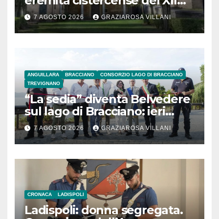
eremita cistercense del XII
secolo
7 AGOSTO 2026
GRAZIAROSA VILLANI
ANGUILLARA
BRACCIANO
CONSORZIO LAGO DI BRACCIANO
TREVIGNANO
“La sedia” diventa Belvedere
sul lago di Bracciano: ieri
l’inaugurazione
7 AGOSTO 2026
GRAZIAROSA VILLANI
CRONACA
LADISPOLI
Ladispoli: donna segregata.