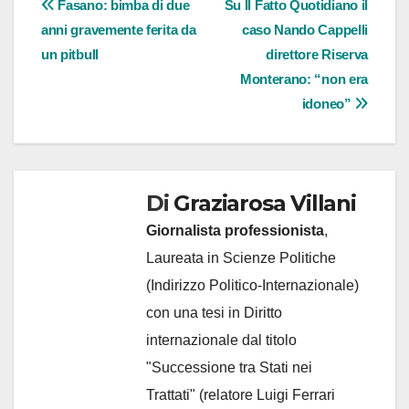
Navigazione
Fasano: bimba di due
Su Il Fatto Quotidiano il
anni gravemente ferita da
caso Nando Cappelli
articoli
un pitbull
direttore Riserva
Monterano: “non era
idoneo”
Di
Graziarosa Villani
Giornalista professionista
,
Laureata in Scienze Politiche
(Indirizzo Politico-Internazionale)
con una tesi in Diritto
internazionale dal titolo
"Successione tra Stati nei
Trattati" (relatore Luigi Ferrari