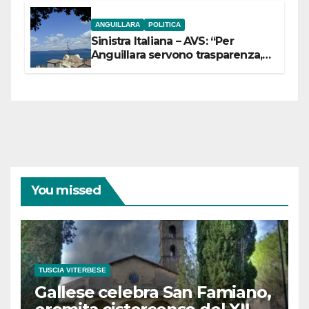
ANGUILLARA
POLITICA
Sinistra Italiana – AVS: “Per
Anguillara servono trasparenza,
partecipazione e scelte politiche
coraggiose”
You missed
TUSCIA VITERBESE
Gallese celebra San Famiano,