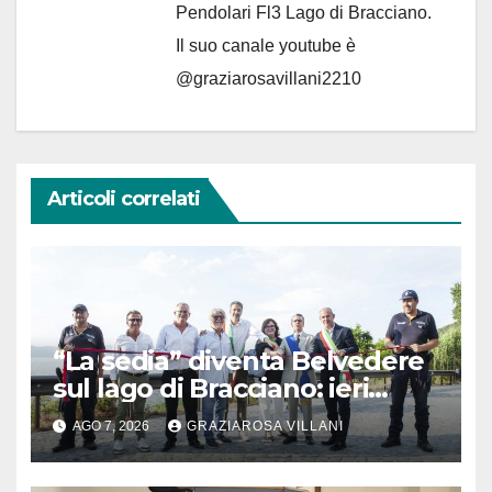
Pendolari Fl3 Lago di Bracciano.
Il suo canale youtube è
@graziarosavillani2210
Articoli correlati
“La sedia” diventa Belvedere
sul lago di Bracciano: ieri
l’inaugurazione
AGO 7, 2026
GRAZIAROSA VILLANI