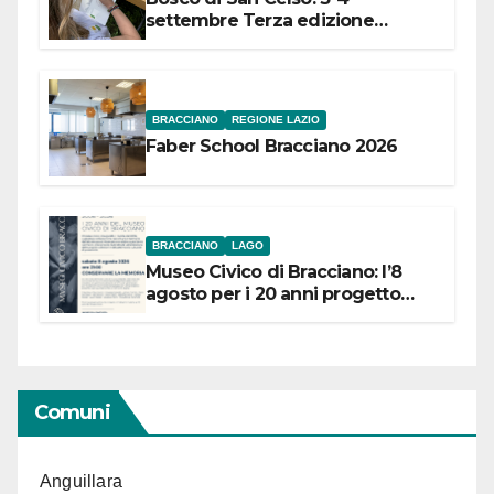
settembre Terza edizione
Festival “Storie in cielo e in terra”
BRACCIANO
REGIONE LAZIO
Faber School Bracciano 2026
BRACCIANO
LAGO
Museo Civico di Bracciano: l’8
agosto per i 20 anni progetto
“Conservare la memoria”
Comuni
Anguillara