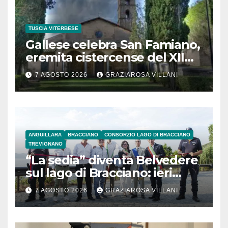
TUSCIA VITERBESE
Gallese celebra San Famiano,
eremita cistercense del XII
secolo
7 AGOSTO 2026
GRAZIAROSA VILLANI
ANGUILLARA
BRACCIANO
CONSORZIO LAGO DI BRACCIANO
TREVIGNANO
“La sedia” diventa Belvedere
sul lago di Bracciano: ieri
l’inaugurazione
7 AGOSTO 2026
GRAZIAROSA VILLANI