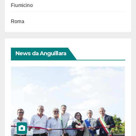
Fiumicino
Roma
News da Anguillara