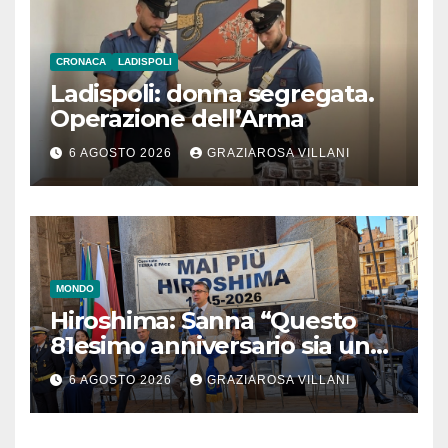
CRONACA
LADISPOLI
Ladispoli: donna segregata.
Operazione dell’Arma
6 AGOSTO 2026
GRAZIAROSA VILLANI
MONDO
Hiroshima: Sanna “Questo
81esimo anniversario sia un
monito per tutti”
6 AGOSTO 2026
GRAZIAROSA VILLANI