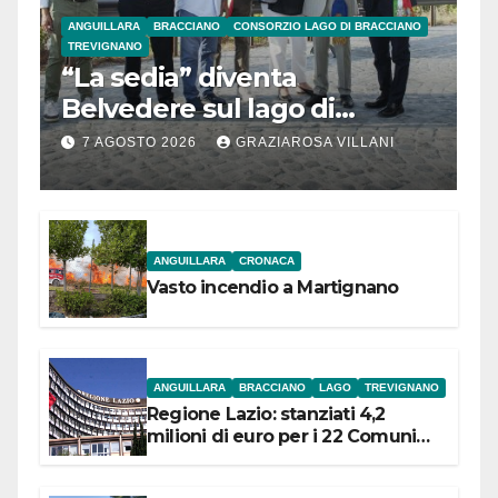
ANGUILLARA
BRACCIANO
CONSORZIO LAGO DI BRACCIANO
TREVIGNANO
“La sedia” diventa
Belvedere sul lago di
Bracciano: ieri
7 AGOSTO 2026
GRAZIAROSA VILLANI
l’inaugurazione
ANGUILLARA
CRONACA
Vasto incendio a Martignano
ANGUILLARA
BRACCIANO
LAGO
TREVIGNANO
Regione Lazio: stanziati 4,2
milioni di euro per i 22 Comuni
dell’Etruria Meridionale