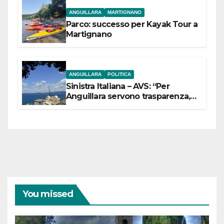
ANGUILLARA
MARTIGNANO
Parco: successo per Kayak Tour a
Martignano
ANGUILLARA
POLITICA
Sinistra Italiana – AVS: “Per
Anguillara servono trasparenza,
partecipazione e scelte politiche
coraggiose”
You missed