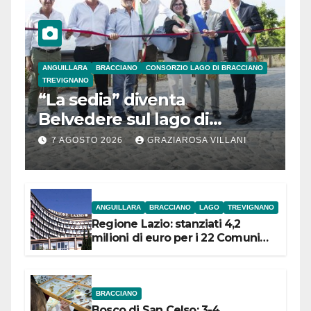
ANGUILLARA
BRACCIANO
CONSORZIO LAGO DI BRACCIANO
TREVIGNANO
“La sedia” diventa
Belvedere sul lago di
Bracciano: ieri
7 AGOSTO 2026
GRAZIAROSA VILLANI
l’inaugurazione
ANGUILLARA
BRACCIANO
LAGO
TREVIGNANO
Regione Lazio: stanziati 4,2
milioni di euro per i 22 Comuni
dell’Etruria Meridionale
BRACCIANO
Bosco di San Celso: 3-4