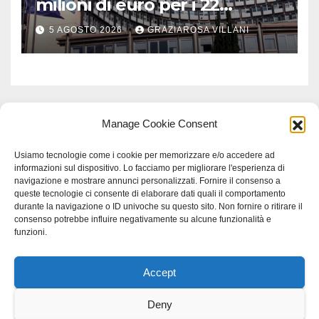
milioni di euro per i 22
Comuni dell’Etruria
5 AGOSTO 2026
GRAZIAROSA VILLANI
Meridionale
Manage Cookie Consent
Usiamo tecnologie come i cookie per memorizzare e/o accedere ad
informazioni sul dispositivo. Lo facciamo per migliorare l'esperienza di
navigazione e mostrare annunci personalizzati. Fornire il consenso a
queste tecnologie ci consente di elaborare dati quali il comportamento
durante la navigazione o ID univoche su questo sito. Non fornire o ritirare il
consenso potrebbe influire negativamente su alcune funzionalità e
funzioni.
Accept
Proudly powered by WordPress
|
Tema: Newspaperex di
Themeansar
.
Deny
Home
Gerenza
home
Lavoro
Scienza
studio specialistico bracciano