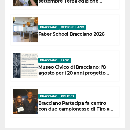
settembre Terza edizione
Festival “Storie in cielo e in terra”
BRACCIANO
REGIONE LAZIO
Faber School Bracciano 2026
BRACCIANO
LAGO
Museo Civico di Bracciano: l’8
agosto per i 20 anni progetto
“Conservare la memoria”
BRACCIANO
POLITICA
Bracciano Partecipa fa centro
con due campionesse di Tiro a
Segno in vista delle urne