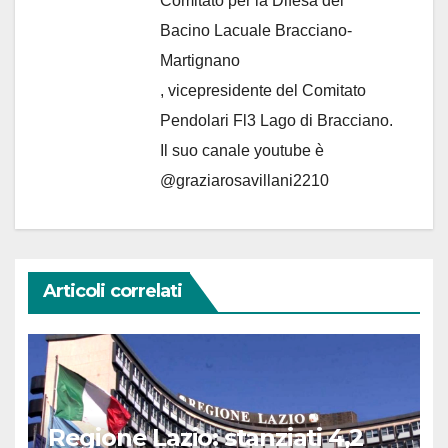
Comitato per la Difesa del
Bacino Lacuale Bracciano-
Martignano
, vicepresidente del Comitato
Pendolari Fl3 Lago di Bracciano.
Il suo canale youtube è
@graziarosavillani2210
Articoli correlati
Regione Lazio: stanziati 4,2