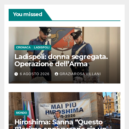
You missed
CRONACA
LADISPOLI
Ladispoli: donna segregata.
Operazione dell’Arma
6 AGOSTO 2026
GRAZIAROSA VILLANI
MONDO
Hiroshima: Sanna “Questo