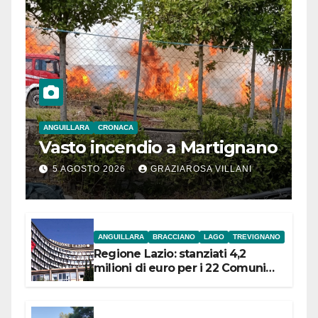
ANGUILLARA
CRONACA
Vasto incendio a Martignano
5 AGOSTO 2026
GRAZIAROSA VILLANI
ANGUILLARA
BRACCIANO
LAGO
TREVIGNANO
Regione Lazio: stanziati 4,2
milioni di euro per i 22 Comuni
dell’Etruria Meridionale