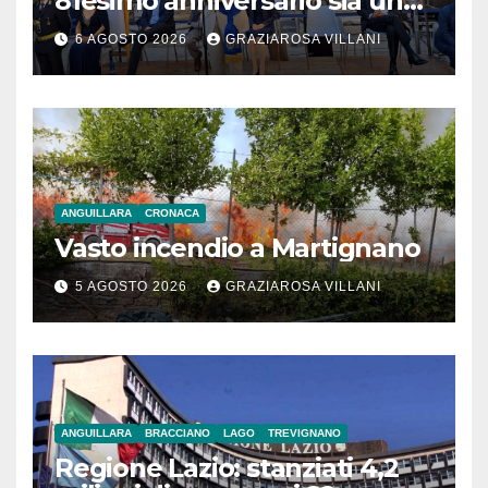
81esimo anniversario sia un
monito per tutti”
6 AGOSTO 2026
GRAZIAROSA VILLANI
ANGUILLARA
CRONACA
Vasto incendio a Martignano
5 AGOSTO 2026
GRAZIAROSA VILLANI
ANGUILLARA
BRACCIANO
LAGO
TREVIGNANO
Regione Lazio: stanziati 4,2