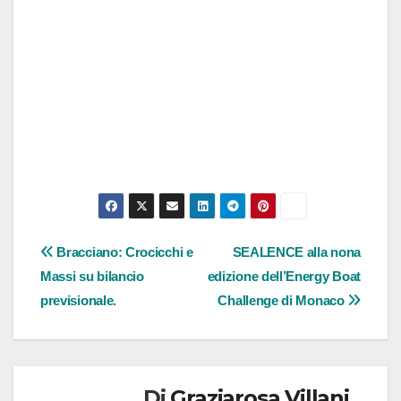
Navigazione
Bracciano: Crocicchi e
SEALENCE alla nona
Massi su bilancio
edizione dell’Energy Boat
articoli
previsionale.
Challenge di Monaco
Di
Graziarosa Villani