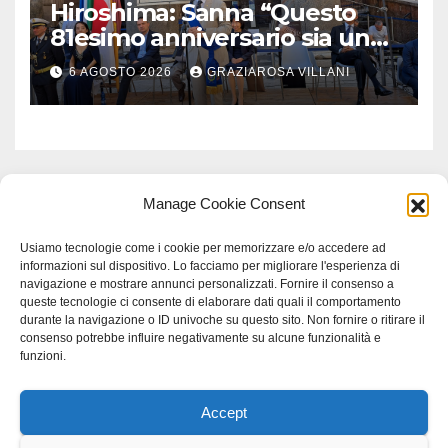
Hiroshima: Sanna “Questo
81esimo anniversario sia un
monito per tutti”
6 AGOSTO 2026
GRAZIAROSA VILLANI
Manage Cookie Consent
Usiamo tecnologie come i cookie per memorizzare e/o accedere ad
informazioni sul dispositivo. Lo facciamo per migliorare l'esperienza di
navigazione e mostrare annunci personalizzati. Fornire il consenso a
queste tecnologie ci consente di elaborare dati quali il comportamento
durante la navigazione o ID univoche su questo sito. Non fornire o ritirare il
consenso potrebbe influire negativamente su alcune funzionalità e
funzioni.
Accept
Proudly powered by WordPress
|
Tema: Newspaperex di
Themeansar
.