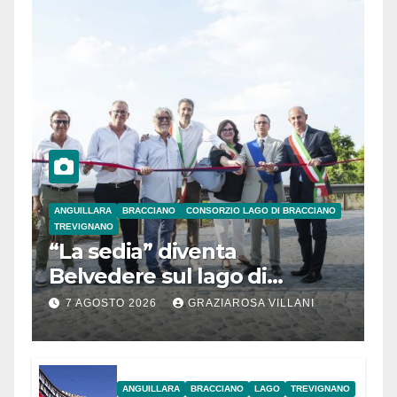
ANGUILLARA
BRACCIANO
CONSORZIO LAGO DI BRACCIANO
TREVIGNANO
“La sedia” diventa
Belvedere sul lago di
Bracciano: ieri
7 AGOSTO 2026
GRAZIAROSA VILLANI
l’inaugurazione
ANGUILLARA
BRACCIANO
LAGO
TREVIGNANO