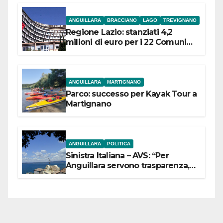
ANGUILLARA
BRACCIANO
LAGO
TREVIGNANO
Regione Lazio: stanziati 4,2
milioni di euro per i 22 Comuni
dell’Etruria Meridionale
ANGUILLARA
MARTIGNANO
Parco: successo per Kayak Tour a
Martignano
ANGUILLARA
POLITICA
Sinistra Italiana – AVS: “Per
Anguillara servono trasparenza,
partecipazione e scelte politiche
coraggiose”