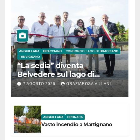
ANGUILLARA
BRACCIANO
CONSORZIO LAGO DI BRACCIANO
TREVIGNANO
“La sedia” diventa
Belvedere sul lago di
Bracciano: ieri
7 AGOSTO 2026
GRAZIAROSA VILLANI
l’inaugurazione
ANGUILLARA
CRONACA
Vasto incendio a Martignano