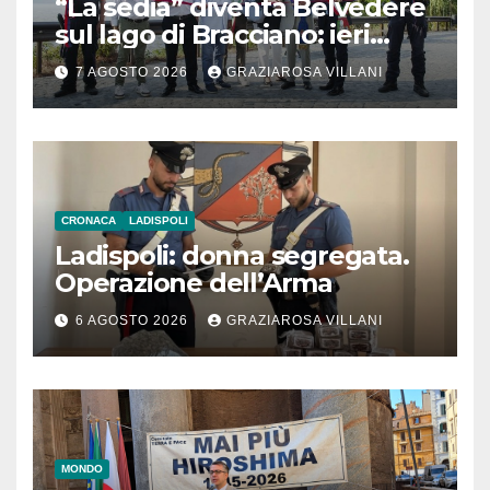
“La sedia” diventa Belvedere
sul lago di Bracciano: ieri
l’inaugurazione
7 AGOSTO 2026
GRAZIAROSA VILLANI
CRONACA
LADISPOLI
Ladispoli: donna segregata.
Operazione dell’Arma
6 AGOSTO 2026
GRAZIAROSA VILLANI
MONDO