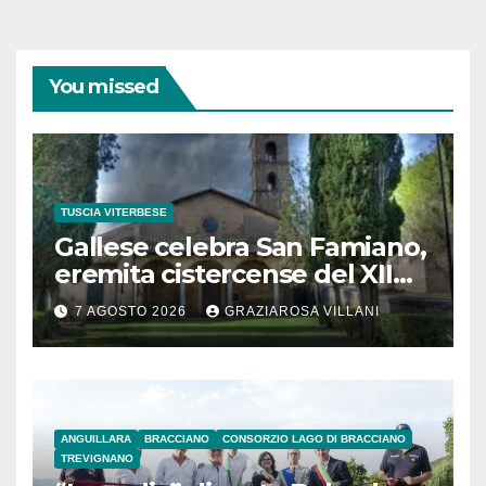
You missed
TUSCIA VITERBESE
Gallese celebra San Famiano,
eremita cistercense del XII
secolo
7 AGOSTO 2026
GRAZIAROSA VILLANI
ANGUILLARA
BRACCIANO
CONSORZIO LAGO DI BRACCIANO
TREVIGNANO