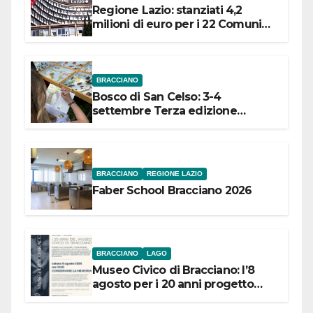
Regione Lazio: stanziati 4,2
milioni di euro per i 22 Comuni
dell’Etruria Meridionale
BRACCIANO
Bosco di San Celso: 3-4
settembre Terza edizione
Festival “Storie in cielo e in terra”
BRACCIANO
REGIONE LAZIO
Faber School Bracciano 2026
BRACCIANO
LAGO
Museo Civico di Bracciano: l’8
agosto per i 20 anni progetto
“Conservare la memoria”