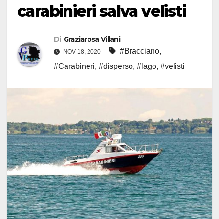
carabinieri salva velisti
Di
Graziarosa Villani
#Bracciano
,
NOV 18, 2020
#Carabineri
,
#disperso
,
#lago
,
#velisti