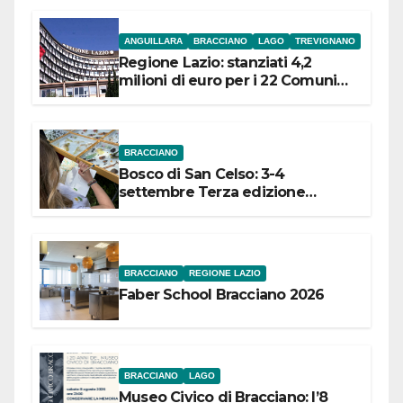
ANGUILLARA
BRACCIANO
LAGO
TREVIGNANO
Regione Lazio: stanziati 4,2
milioni di euro per i 22 Comuni
dell’Etruria Meridionale
BRACCIANO
Bosco di San Celso: 3-4
settembre Terza edizione
Festival “Storie in cielo e in terra”
BRACCIANO
REGIONE LAZIO
Faber School Bracciano 2026
BRACCIANO
LAGO
Museo Civico di Bracciano: l’8