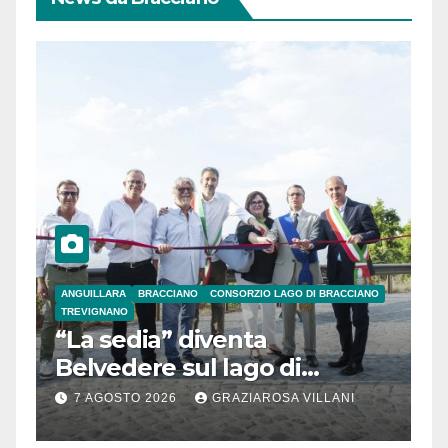
ANGUILLARA
BRACCIANO
CONSORZIO LAGO DI BRACCIANO
TREVIGNANO
“La sedia” diventa
Belvedere sul lago di
Bracciano: ieri
7 AGOSTO 2026
GRAZIAROSA VILLANI
l’inaugurazione