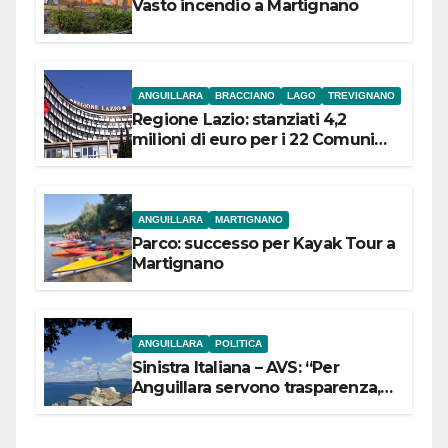
Vasto incendio a Martignano
ANGUILLARA
BRACCIANO
LAGO
TREVIGNANO
Regione Lazio: stanziati 4,2
milioni di euro per i 22 Comuni
dell’Etruria Meridionale
ANGUILLARA
MARTIGNANO
Parco: successo per Kayak Tour a
Martignano
ANGUILLARA
POLITICA
Sinistra Italiana – AVS: “Per
Anguillara servono trasparenza,
partecipazione e scelte politiche
coraggiose”