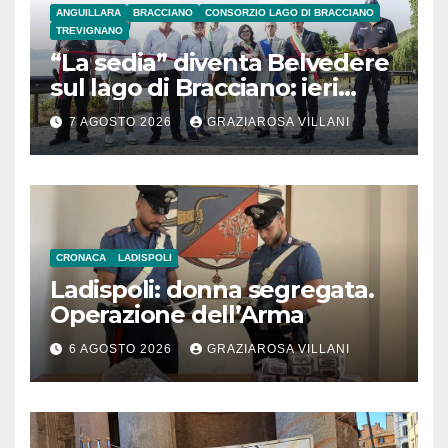
ANGUILLARA
BRACCIANO
CONSORZIO LAGO DI BRACCIANO
TREVIGNANO
“La sedia” diventa Belvedere
sul lago di Bracciano: ieri
l’inaugurazione
7 AGOSTO 2026
GRAZIAROSA VILLANI
CRONACA
LADISPOLI
Ladispoli: donna segregata.
Operazione dell’Arma
6 AGOSTO 2026
GRAZIAROSA VILLANI