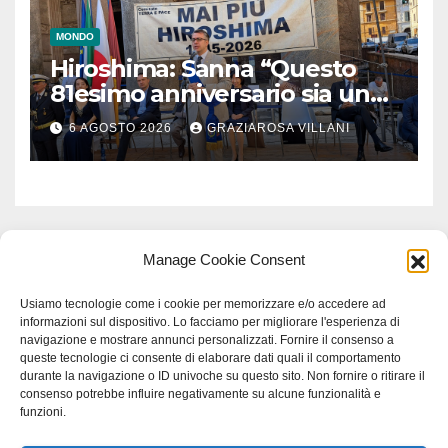
MONDO
Hiroshima: Sanna “Questo
81esimo anniversario sia un
monito per tutti”
6 AGOSTO 2026
GRAZIAROSA VILLANI
Manage Cookie Consent
Usiamo tecnologie come i cookie per memorizzare e/o accedere ad
informazioni sul dispositivo. Lo facciamo per migliorare l'esperienza di
navigazione e mostrare annunci personalizzati. Fornire il consenso a
queste tecnologie ci consente di elaborare dati quali il comportamento
durante la navigazione o ID univoche su questo sito. Non fornire o ritirare il
consenso potrebbe influire negativamente su alcune funzionalità e
funzioni.