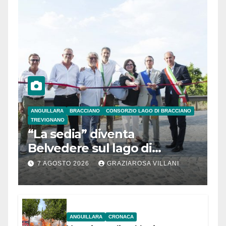
ANGUILLARA
BRACCIANO
CONSORZIO LAGO DI BRACCIANO
TREVIGNANO
“La sedia” diventa
Belvedere sul lago di
Bracciano: ieri
7 AGOSTO 2026
GRAZIAROSA VILLANI
l’inaugurazione
ANGUILLARA
CRONACA