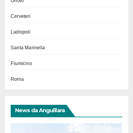
Oriolo
Cerveteri
Ladispoli
Santa Marinella
Fiumicino
Roma
News da Anguillara