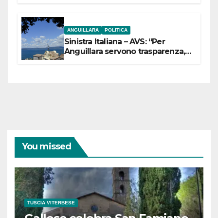
ANGUILLARA
POLITICA
Sinistra Italiana – AVS: “Per
Anguillara servono trasparenza,
partecipazione e scelte politiche
coraggiose”
You missed
TUSCIA VITERBESE