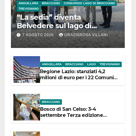
ANGUILLARA
BRACCIANO
CONSORZIO LAGO DI BRACCIANO
TREVIGNANO
“La sedia” diventa
Belvedere sul lago di
Bracciano: ieri
7 AGOSTO 2026
GRAZIAROSA VILLANI
l’inaugurazione
ANGUILLARA
BRACCIANO
LAGO
TREVIGNANO
Regione Lazio: stanziati 4,2
milioni di euro per i 22 Comuni
dell’Etruria Meridionale
BRACCIANO
Bosco di San Celso: 3-4
settembre Terza edizione
Festival “Storie in cielo e in terra”