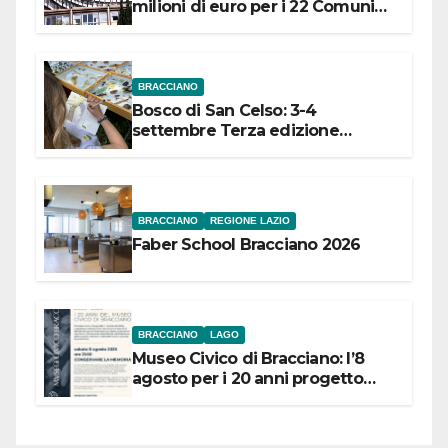
milioni di euro per i 22 Comuni
dell’Etruria Meridionale
BRACCIANO
Bosco di San Celso: 3-4
settembre Terza edizione
Festival “Storie in cielo e in terra”
BRACCIANO
REGIONE LAZIO
Faber School Bracciano 2026
BRACCIANO
LAGO
Museo Civico di Bracciano: l’8
agosto per i 20 anni progetto
“Conservare la memoria”