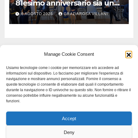
81esimo anniversario sia un
monito per tutti”
6 AGOSTO 2026
GRAZIAROSA VILLANI
Manage Cookie Consent
Usiamo tecnologie come i cookie per memorizzare e/o accedere ad
informazioni sul dispositivo. Lo facciamo per migliorare l'esperienza di
navigazione e mostrare annunci personalizzati. Fornire il consenso a
queste tecnologie ci consente di elaborare dati quali il comportamento
durante la navigazione o ID univoche su questo sito. Non fornire o ritirare il
consenso potrebbe influire negativamente su alcune funzionalità e
funzioni.
Accept
Proudly powered by WordPress
|
Tema: Newspaperex di
Themeansar
.
Deny
Home
Gerenza
home
Lavoro
Scienza
studio specialistico bracciano