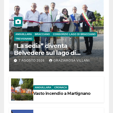
ANGUILLARA
BRACCIANO
CONSORZIO LAGO DI BRACCIANO
TREVIGNANO
“La sedia” diventa
Belvedere sul lago di
Bracciano: ieri
7 AGOSTO 2026
GRAZIAROSA VILLANI
l’inaugurazione
ANGUILLARA
CRONACA
Vasto incendio a Martignano