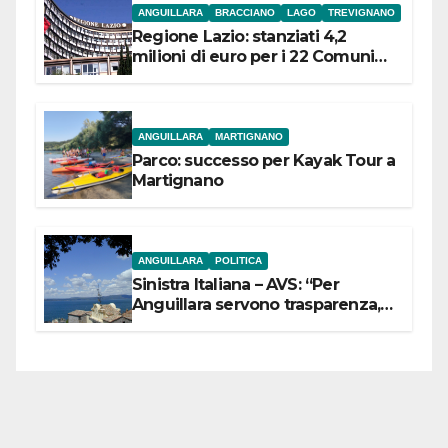
ANGUILLARA
BRACCIANO
LAGO
TREVIGNANO
Regione Lazio: stanziati 4,2
milioni di euro per i 22 Comuni
dell’Etruria Meridionale
ANGUILLARA
MARTIGNANO
Parco: successo per Kayak Tour a
Martignano
ANGUILLARA
POLITICA
Sinistra Italiana – AVS: “Per
Anguillara servono trasparenza,
partecipazione e scelte politiche
coraggiose”