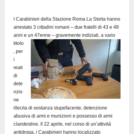
I Carabinieri della Stazione Roma La Storta hanno
arrestato 3 cittadini romani – due fratelli di 43 e 48
anni e un
47enne – gravemente indiziati, a vario
titolo
, per
i
reati
di
dete
nzio
ne
illecita di sostanza stupefacente, detenzione
abusiva di armi e munizioni e possesso di armi
clandestine. Il 22 aprile, nel corso di un’attività
antidroga, i Carabinieri hanno localizzato