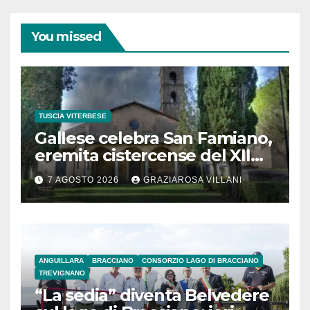
You missed
TUSCIA VITERBESE
Gallese celebra San Famiano,
eremita cistercense del XII
secolo
7 AGOSTO 2026
GRAZIAROSA VILLANI
ANGUILLARA
BRACCIANO
CONSORZIO LAGO DI BRACCIANO
TREVIGNANO
“La sedia” diventa Belvedere