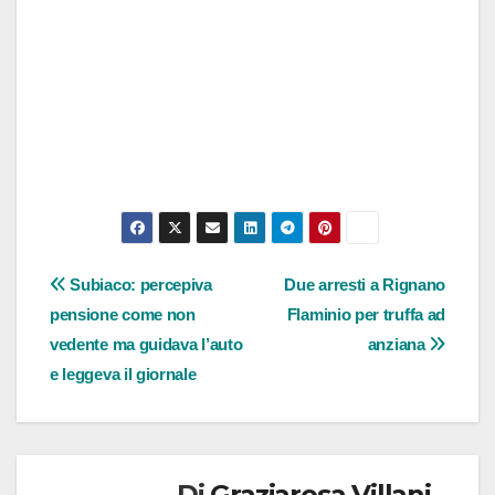
Navigazione
Subiaco: percepiva
Due arresti a Rignano
pensione come non
Flaminio per truffa ad
articoli
vedente ma guidava l’auto
anziana
e leggeva il giornale
Di
Graziarosa Villani