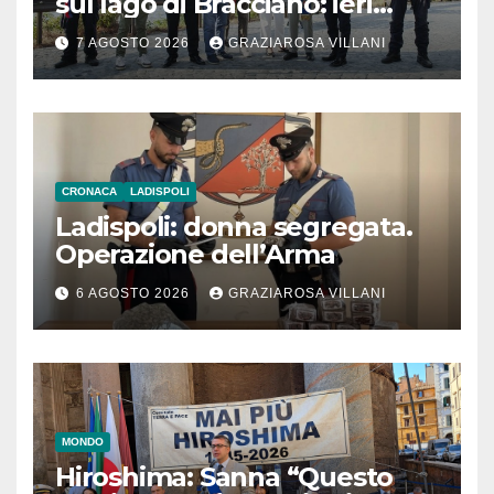
sul lago di Bracciano: ieri
l’inaugurazione
7 AGOSTO 2026
GRAZIAROSA VILLANI
CRONACA
LADISPOLI
Ladispoli: donna segregata.
Operazione dell’Arma
6 AGOSTO 2026
GRAZIAROSA VILLANI
MONDO
Hiroshima: Sanna “Questo