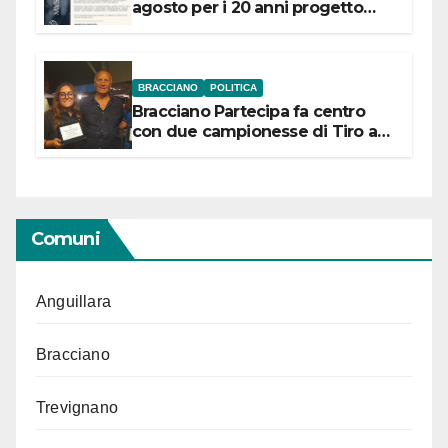
agosto per i 20 anni progetto
“Conservare la memoria”
BRACCIANO
POLITICA
Bracciano Partecipa fa centro
con due campionesse di Tiro a
Segno in vista delle urne
Comuni
Anguillara
Bracciano
Trevignano