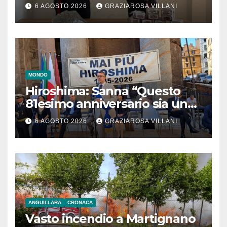
6 AGOSTO 2026
GRAZIAROSA VILLANI
MONDO
Hiroshima: Sanna “Questo
81esimo anniversario sia un
monito per tutti”
6 AGOSTO 2026
GRAZIAROSA VILLANI
ANGUILLARA
CRONACA
Vasto incendio a Martignano