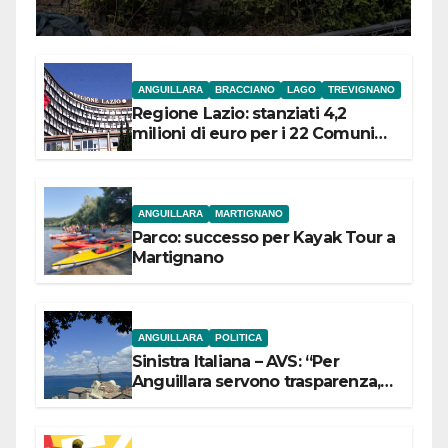
ANGUILLARA
BRACCIANO
LAGO
TREVIGNANO
Regione Lazio: stanziati 4,2
milioni di euro per i 22 Comuni
dell’Etruria Meridionale
ANGUILLARA
MARTIGNANO
Parco: successo per Kayak Tour a
Martignano
ANGUILLARA
POLITICA
Sinistra Italiana – AVS: “Per
Anguillara servono trasparenza,
partecipazione e scelte politiche
coraggiose”