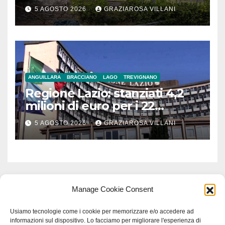
5 AGOSTO 2026
GRAZIAROSA VILLANI
ANGUILLARA
BRACCIANO
LAGO
TREVIGNANO
Regione Lazio: stanziati 4,2
milioni di euro per i 22
Comuni dell’Etruria
5 AGOSTO 2026
GRAZIAROSA VILLANI
Meridionale
Manage Cookie Consent
Usiamo tecnologie come i cookie per memorizzare e/o accedere ad
informazioni sul dispositivo. Lo facciamo per migliorare l'esperienza di