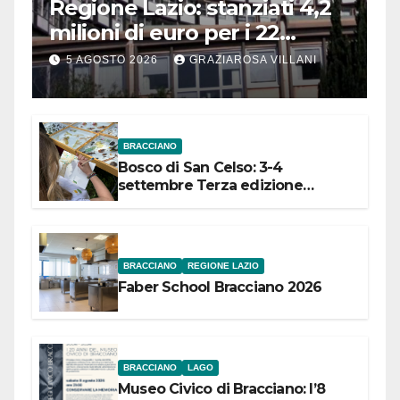
Regione Lazio: stanziati 4,2
milioni di euro per i 22
Comuni dell’Etruria
5 AGOSTO 2026
GRAZIAROSA VILLANI
Meridionale
BRACCIANO
Bosco di San Celso: 3-4
settembre Terza edizione
Festival “Storie in cielo e in terra”
BRACCIANO
REGIONE LAZIO
Faber School Bracciano 2026
BRACCIANO
LAGO
Museo Civico di Bracciano: l’8