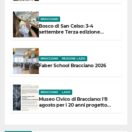
dell’Etruria Meridionale
BRACCIANO
Bosco di San Celso: 3-4
settembre Terza edizione
Festival “Storie in cielo e in terra”
BRACCIANO
REGIONE LAZIO
Faber School Bracciano 2026
BRACCIANO
LAGO
Museo Civico di Bracciano: l’8
agosto per i 20 anni progetto
“Conservare la memoria”