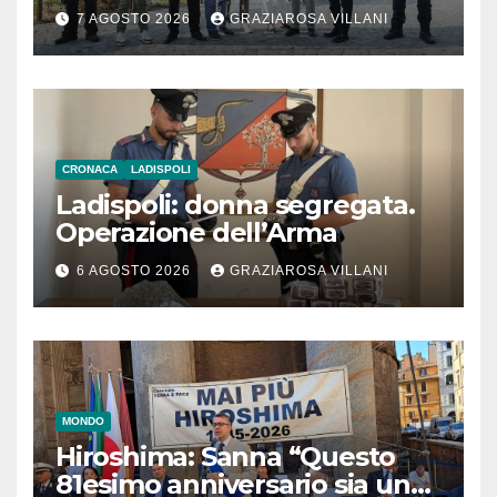
l’inaugurazione
7 AGOSTO 2026
GRAZIAROSA VILLANI
CRONACA
LADISPOLI
Ladispoli: donna segregata.
Operazione dell’Arma
6 AGOSTO 2026
GRAZIAROSA VILLANI
MONDO
Hiroshima: Sanna “Questo
81esimo anniversario sia un