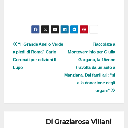
Navigazione
“Il Grande Anello Verde
Fiaccolata a
a piedi di Roma” Carlo
Monteverginio per Giulia
articoli
Coronati per edizioni Il
Gargano, la 15enne
Lupo
travolta da un’auto a
Manziana. Dai familiari: “sì
alla donazione degli
organi”
Di
Graziarosa Villani