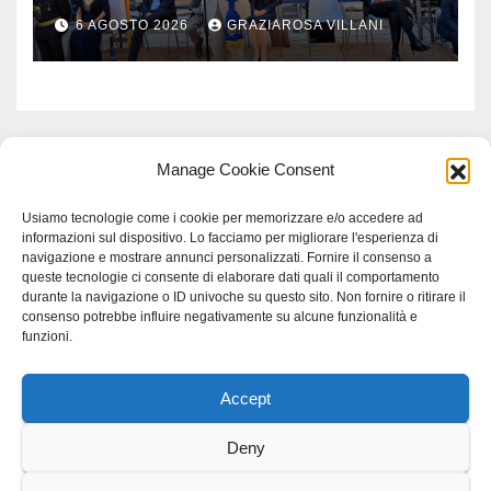
monito per tutti”
6 AGOSTO 2026
GRAZIAROSA VILLANI
Manage Cookie Consent
Usiamo tecnologie come i cookie per memorizzare e/o accedere ad
informazioni sul dispositivo. Lo facciamo per migliorare l'esperienza di
navigazione e mostrare annunci personalizzati. Fornire il consenso a
queste tecnologie ci consente di elaborare dati quali il comportamento
durante la navigazione o ID univoche su questo sito. Non fornire o ritirare il
consenso potrebbe influire negativamente su alcune funzionalità e
funzioni.
Accept
Proudly powered by WordPress
|
Tema: Newspaperex di
Themeansar
.
Deny
Home
Gerenza
home
Lavoro
Scienza
studio specialistico bracciano