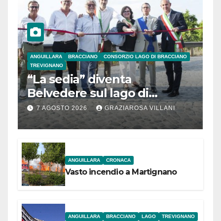
ANGUILLARA
BRACCIANO
CONSORZIO LAGO DI BRACCIANO
TREVIGNANO
“La sedia” diventa
Belvedere sul lago di
Bracciano: ieri
7 AGOSTO 2026
GRAZIAROSA VILLANI
l’inaugurazione
ANGUILLARA
CRONACA
Vasto incendio a Martignano
ANGUILLARA
BRACCIANO
LAGO
TREVIGNANO