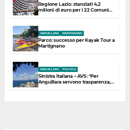
Regione Lazio: stanziati 4,2
milioni di euro per i 22 Comuni
dell’Etruria Meridionale
ANGUILLARA
MARTIGNANO
Parco: successo per Kayak Tour a
Martignano
ANGUILLARA
POLITICA
Sinistra Italiana – AVS: “Per
Anguillara servono trasparenza,
partecipazione e scelte politiche
coraggiose”