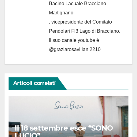
Bacino Lacuale Bracciano-
Martignano
, vicepresidente del Comitato
Pendolari Fl3 Lago di Bracciano.
Il suo canale youtube è
@graziarosavillani2210
Articoli correlati
Il 18 settembre esce “SONO
LUCIO”