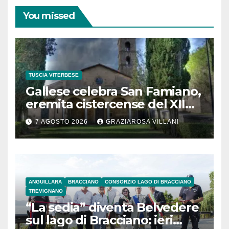
You missed
TUSCIA VITERBESE
Gallese celebra San Famiano,
eremita cistercense del XII
secolo
7 AGOSTO 2026
GRAZIAROSA VILLANI
ANGUILLARA
BRACCIANO
CONSORZIO LAGO DI BRACCIANO
TREVIGNANO
“La sedia” diventa Belvedere
sul lago di Bracciano: ieri