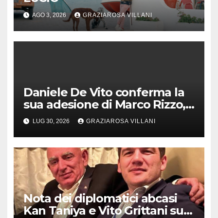
AGO 3, 2026
GRAZIAROSA VILLANI
Daniele De Vito conferma la
sua adesione di Marco Rizzo,
nel rispetto delle decisioni
LUG 30, 2026
GRAZIAROSA VILLANI
del 1° Congress
Nota dei diplomatici abcasi
Kan Taniya e Vito Grittani su