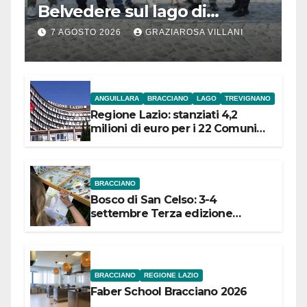
Belvedere sul lago di
Bracciano: ieri
7 AGOSTO 2026
GRAZIAROSA VILLANI
l’inaugurazione
ANGUILLARA
BRACCIANO
LAGO
TREVIGNANO
Regione Lazio: stanziati 4,2
milioni di euro per i 22 Comuni
dell’Etruria Meridionale
BRACCIANO
Bosco di San Celso: 3-4
settembre Terza edizione
Festival “Storie in cielo e in terra”
BRACCIANO
REGIONE LAZIO
Faber School Bracciano 2026