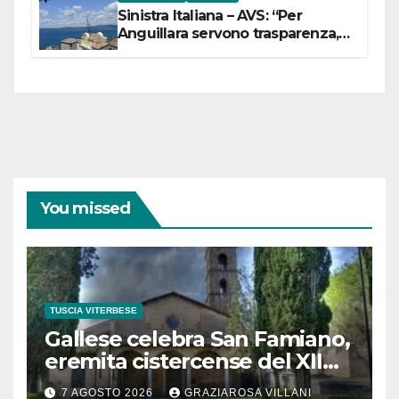
Sinistra Italiana – AVS: “Per
Anguillara servono trasparenza,
partecipazione e scelte politiche
coraggiose”
You missed
TUSCIA VITERBESE
Gallese celebra San Famiano,
eremita cistercense del XII
secolo
7 AGOSTO 2026
GRAZIAROSA VILLANI