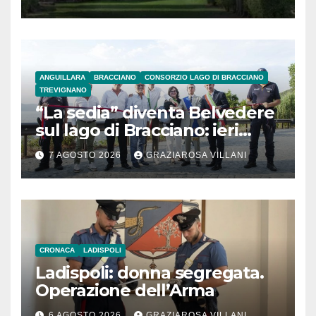
ANGUILLARA
BRACCIANO
CONSORZIO LAGO DI BRACCIANO
TREVIGNANO
“La sedia” diventa Belvedere
sul lago di Bracciano: ieri
l’inaugurazione
7 AGOSTO 2026
GRAZIAROSA VILLANI
CRONACA
LADISPOLI
Ladispoli: donna segregata.
Operazione dell’Arma
6 AGOSTO 2026
GRAZIAROSA VILLANI