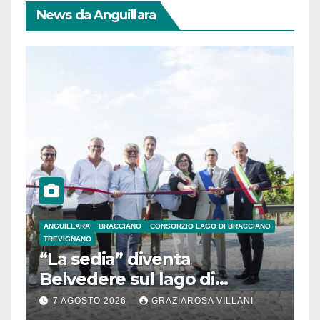
News da Anguillara
ANGUILLARA
BRACCIANO
CONSORZIO LAGO DI BRACCIANO
TREVIGNANO
“La sedia” diventa
Belvedere sul lago di
Bracciano: ieri
7 AGOSTO 2026
GRAZIAROSA VILLANI
l’inaugurazione