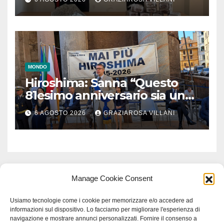
MONDO
Hiroshima: Sanna “Questo
81esimo anniversario sia un
monito per tutti”
6 AGOSTO 2026
GRAZIAROSA VILLANI
Manage Cookie Consent
Usiamo tecnologie come i cookie per memorizzare e/o accedere ad
informazioni sul dispositivo. Lo facciamo per migliorare l'esperienza di
navigazione e mostrare annunci personalizzati. Fornire il consenso a