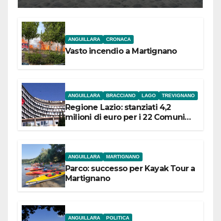
ANGUILLARA
CRONACA
Vasto incendio a Martignano
ANGUILLARA
BRACCIANO
LAGO
TREVIGNANO
Regione Lazio: stanziati 4,2
milioni di euro per i 22 Comuni
dell’Etruria Meridionale
ANGUILLARA
MARTIGNANO
Parco: successo per Kayak Tour a
Martignano
ANGUILLARA
POLITICA