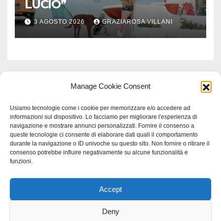
LUCIO”
3 AGOSTO 2026
GRAZIAROSA VILLANI
Manage Cookie Consent
Usiamo tecnologie come i cookie per memorizzare e/o accedere ad
informazioni sul dispositivo. Lo facciamo per migliorare l'esperienza di
navigazione e mostrare annunci personalizzati. Fornire il consenso a
queste tecnologie ci consente di elaborare dati quali il comportamento
durante la navigazione o ID univoche su questo sito. Non fornire o ritirare il
consenso potrebbe influire negativamente su alcune funzionalità e
funzioni.
Accept
Proudly powered by WordPress
|
Tema: Newspaperex di
Themeansar
.
Deny
Home
Gerenza
home
Lavoro
Scienza
studio specialistico bracciano