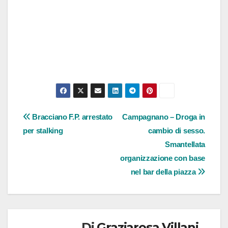
Navigazione
Bracciano F.P. arrestato
Campagnano – Droga in
per stalking
cambio di sesso.
articoli
Smantellata
organizzazione con base
nel bar della piazza
Di
Graziarosa Villani