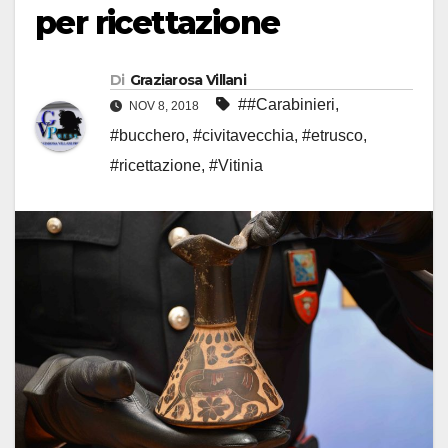
per ricettazione
Di
Graziarosa Villani
##Carabinieri
,
NOV 8, 2018
#bucchero
,
#civitavecchia
,
#etrusco
,
#ricettazione
,
#Vitinia