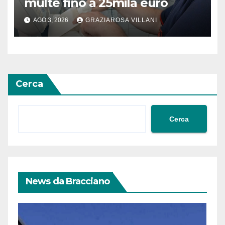
multe fino a 25mila euro
AGO 3, 2026
GRAZIAROSA VILLANI
Cerca
Cerca
News da Bracciano