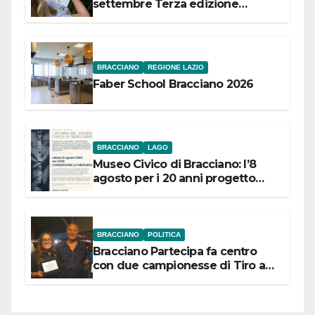
settembre Terza edizione
Festival “Storie in cielo e in terra”
BRACCIANO
REGIONE LAZIO
Faber School Bracciano 2026
BRACCIANO
LAGO
Museo Civico di Bracciano: l’8
agosto per i 20 anni progetto
“Conservare la memoria”
BRACCIANO
POLITICA
Bracciano Partecipa fa centro
con due campionesse di Tiro a
Segno in vista delle urne