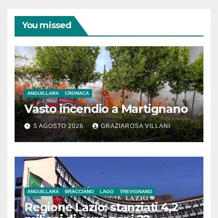
You missed
ANGUILLARA
CRONACA
Vasto incendio a Martignano
5 AGOSTO 2026
GRAZIAROSA VILLANI
ANGUILLARA
BRACCIANO
LAGO
TREVIGNANO
Regione Lazio: stanziati 4,2