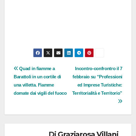
Navigazione
Quad in fiamme a
Incontro-confrontro il 7
Barattoli in un cortile di
febbraio su “Professioni
articoli
una villetta. Fiamme
ed Imprese Turistiche:
domate dai vigili del fuoco
Territorialità e Territorio”
Di
Graziarosa Villani