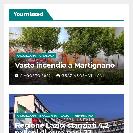
You missed
ANGUILLARA
CRONACA
Vasto incendio a Martignano
5 AGOSTO 2026
GRAZIAROSA VILLANI
ANGUILLARA
BRACCIANO
LAGO
TREVIGNANO
Regione Lazio: stanziati 4,2
milioni di euro per i 22