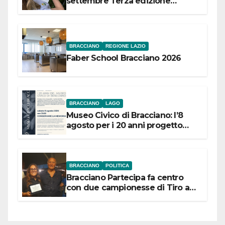
settembre Terza edizione
Festival “Storie in cielo e in terra”
BRACCIANO
REGIONE LAZIO
Faber School Bracciano 2026
BRACCIANO
LAGO
Museo Civico di Bracciano: l’8
agosto per i 20 anni progetto
“Conservare la memoria”
BRACCIANO
POLITICA
Bracciano Partecipa fa centro
con due campionesse di Tiro a
Segno in vista delle urne