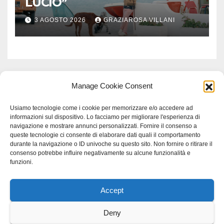
LUCIO”
3 AGOSTO 2026
GRAZIAROSA VILLANI
Manage Cookie Consent
Usiamo tecnologie come i cookie per memorizzare e/o accedere ad
informazioni sul dispositivo. Lo facciamo per migliorare l'esperienza di
navigazione e mostrare annunci personalizzati. Fornire il consenso a
queste tecnologie ci consente di elaborare dati quali il comportamento
durante la navigazione o ID univoche su questo sito. Non fornire o ritirare il
consenso potrebbe influire negativamente su alcune funzionalità e
funzioni.
Accept
Proudly powered by WordPress
|
Tema: Newspaperex di
Themeansar
.
Deny
Home
Gerenza
home
Lavoro
Scienza
studio specialistico bracciano