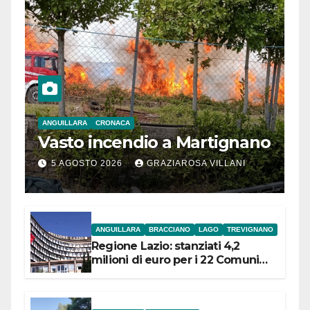
ANGUILLARA
CRONACA
Vasto incendio a Martignano
5 AGOSTO 2026
GRAZIAROSA VILLANI
ANGUILLARA
BRACCIANO
LAGO
TREVIGNANO
Regione Lazio: stanziati 4,2
milioni di euro per i 22 Comuni
dell’Etruria Meridionale