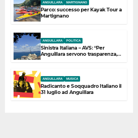
ANGUILLARA
MARTIGNANO
Parco: successo per Kayak Tour a
Martignano
ANGUILLARA
POLITICA
Sinistra Italiana – AVS: “Per
Anguillara servono trasparenza,
partecipazione e scelte politiche
coraggiose”
ANGUILLARA
MUSICA
Radicanto e Soqquadro Italiano il
31 luglio ad Anguillara