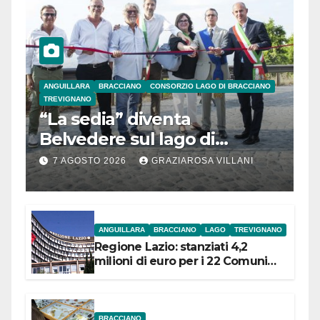
ANGUILLARA
BRACCIANO
CONSORZIO LAGO DI BRACCIANO
TREVIGNANO
“La sedia” diventa
Belvedere sul lago di
Bracciano: ieri
7 AGOSTO 2026
GRAZIAROSA VILLANI
l’inaugurazione
ANGUILLARA
BRACCIANO
LAGO
TREVIGNANO
Regione Lazio: stanziati 4,2
milioni di euro per i 22 Comuni
dell’Etruria Meridionale
BRACCIANO