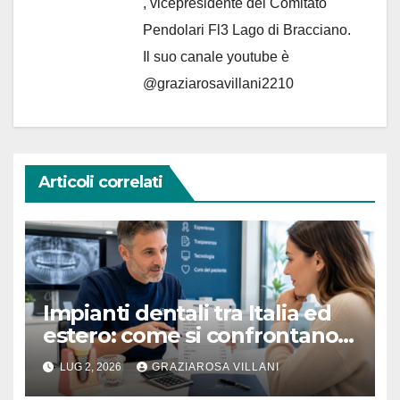
, vicepresidente del Comitato
Pendolari Fl3 Lago di Bracciano.
Il suo canale youtube è
@graziarosavillani2210
Articoli correlati
Impianti dentali tra Italia ed
estero: come si confrontano i
preventivi senza farsi male
LUG 2, 2026
GRAZIAROSA VILLANI