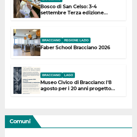
Bosco di San Celso: 3-4
settembre Terza edizione
Festival “Storie in cielo e in terra”
BRACCIANO
REGIONE LAZIO
Faber School Bracciano 2026
BRACCIANO
LAGO
Museo Civico di Bracciano: l’8
agosto per i 20 anni progetto
“Conservare la memoria”
Comuni