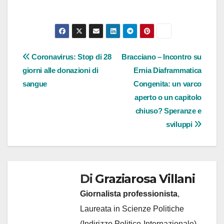
Navigazione
Coronavirus: Stop di 28
Bracciano – Incontro su
giorni alle donazioni di
Ernia Diaframmatica
articoli
sangue
Congenita: un varco
aperto o un capitolo
chiuso? Speranze e
sviluppi
Di
Graziarosa Villani
Giornalista professionista
,
Laureata in Scienze Politiche
(Indirizzo Politico-Internazionale)