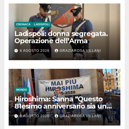
CRONACA
LADISPOLI
Ladispoli: donna segregata.
Operazione dell’Arma
6 AGOSTO 2026
GRAZIAROSA VILLANI
MONDO
Hiroshima: Sanna “Questo
81esimo anniversario sia un
monito per tutti”
6 AGOSTO 2026
GRAZIAROSA VILLANI