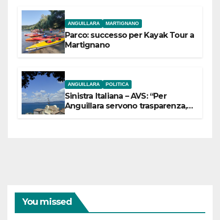
ANGUILLARA
MARTIGNANO
Parco: successo per Kayak Tour a
Martignano
ANGUILLARA
POLITICA
Sinistra Italiana – AVS: “Per
Anguillara servono trasparenza,
partecipazione e scelte politiche
coraggiose”
You missed