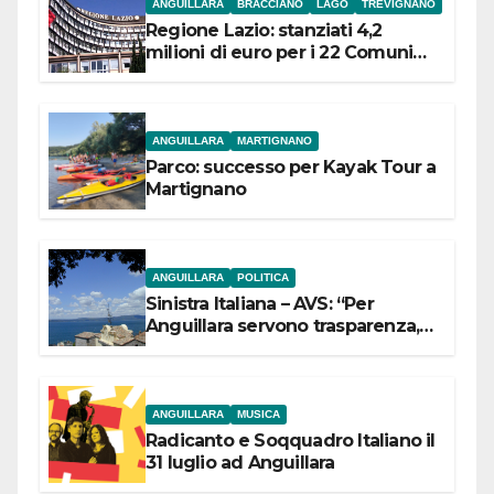
ANGUILLARA
BRACCIANO
LAGO
TREVIGNANO
Regione Lazio: stanziati 4,2
milioni di euro per i 22 Comuni
dell’Etruria Meridionale
ANGUILLARA
MARTIGNANO
Parco: successo per Kayak Tour a
Martignano
ANGUILLARA
POLITICA
Sinistra Italiana – AVS: “Per
Anguillara servono trasparenza,
partecipazione e scelte politiche
coraggiose”
ANGUILLARA
MUSICA
Radicanto e Soqquadro Italiano il
31 luglio ad Anguillara