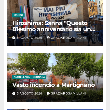
MONDO
Hiroshima: Sanna “Questo
81esimo anniversario sia un
monito per tutti”
6 AGOSTO 2026
GRAZIAROSA VILLANI
ANGUILLARA
CRONACA
Vasto incendio a Martignano
5 AGOSTO 2026
GRAZIAROSA VILLANI