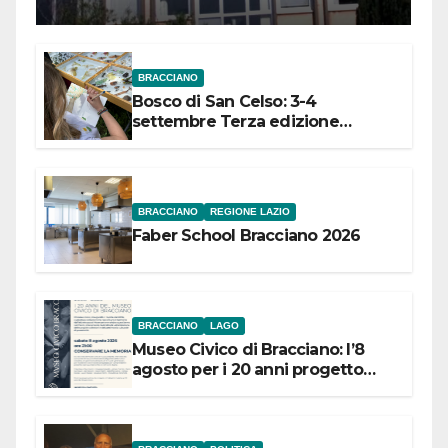
Meridionale
BRACCIANO
Bosco di San Celso: 3-4
settembre Terza edizione
Festival “Storie in cielo e in terra”
BRACCIANO
REGIONE LAZIO
Faber School Bracciano 2026
BRACCIANO
LAGO
Museo Civico di Bracciano: l’8
agosto per i 20 anni progetto
“Conservare la memoria”