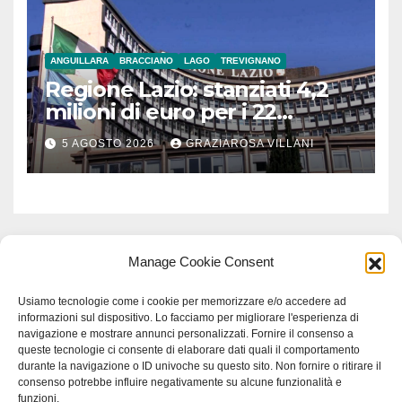
ANGUILLARA
BRACCIANO
LAGO
TREVIGNANO
Regione Lazio: stanziati 4,2
milioni di euro per i 22
Comuni dell’Etruria
5 AGOSTO 2026
GRAZIAROSA VILLANI
Meridionale
Manage Cookie Consent
Usiamo tecnologie come i cookie per memorizzare e/o accedere ad
informazioni sul dispositivo. Lo facciamo per migliorare l'esperienza di
navigazione e mostrare annunci personalizzati. Fornire il consenso a
queste tecnologie ci consente di elaborare dati quali il comportamento
durante la navigazione o ID univoche su questo sito. Non fornire o ritirare il
consenso potrebbe influire negativamente su alcune funzionalità e
funzioni.