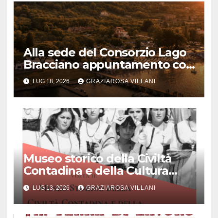
Alla sede del Consorzio Lago
Bracciano appuntamento col
Bel Canto: domenica 19 luglio
LUG 18, 2026
GRAZIAROSA VILLANI
2026 alle 19 concerto lirico ad
ingresso libero
Museo storico della Civiltà
Contadina e della Cultura
Popolare “Augusto Montori”:
LUG 13, 2026
GRAZIAROSA VILLANI
Quando la memoria incontra
l’innovazione