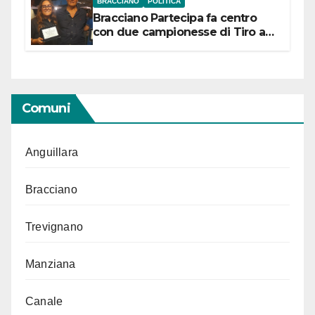
BRACCIANO
POLITICA
Bracciano Partecipa fa centro
con due campionesse di Tiro a
Segno in vista delle urne
Comuni
Anguillara
Bracciano
Trevignano
Manziana
Canale