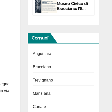
Museo Civico di
Bracciano: l’8
agosto per i 20
anni progetto
“Conservare la
memoria”
Comuni
Anguillara
Bracciano
Trevignano
ssegna
in via
Manziana
Canale