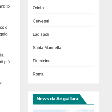
ambito
Oriolo
Cerveteri
ico di
aggio
Ladispoli
Santa Marinella
lla
Fiumicino
di più
Roma
la
News da Anguillara