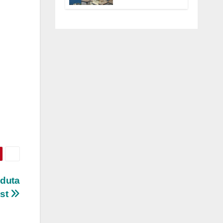
Anguillara
servono
trasparenza,
partecipazione e
scelte politiche
coraggiose”
aduta
est