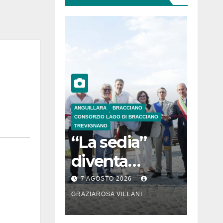
ANGUILLARA
BRACCIANO
CONSORZIO LAGO DI BRACCIANO
TREVIGNANO
“La sedia”
diventa
Belvedere sul
7 AGOSTO 2026
lago di
GRAZIAROSA VILLANI
Bracciano: ieri