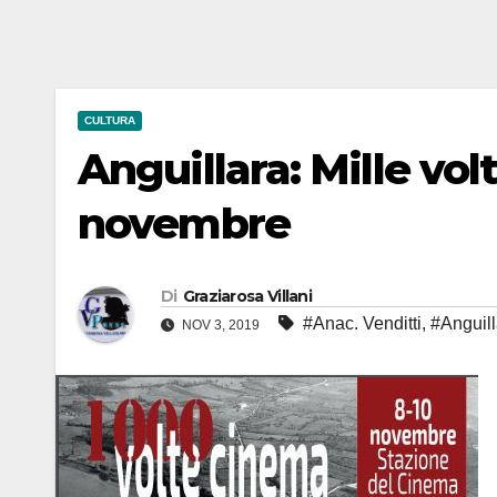
CULTURA
Anguillara: Mille vol
novembre
Di
Graziarosa Villani
#Anac. Venditti
,
#Anguil
NOV 3, 2019