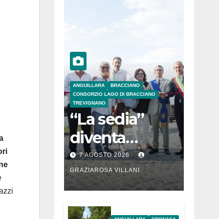
ANGUILLARA
BRACCIANO
CONSORZIO LAGO DI BRACCIANO
TREVIGNANO
“La sedia”
diventa
a
Belvedere sul
ori
7 AGOSTO 2026
rne
lago di
GRAZIAROSA VILLANI
e
Bracciano: ieri
azzi
l’inaugurazion