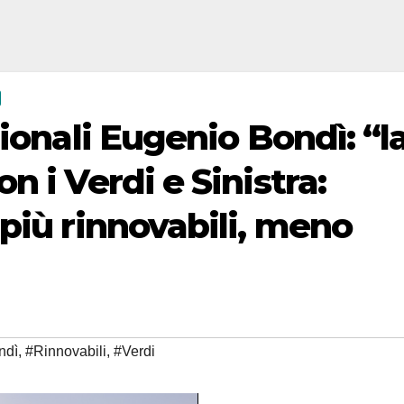
gionali Eugenio Bondì: “l
n i Verdi e Sinistra:
più rinnovabili, meno
ndì
,
#Rinnovabili
,
#Verdi