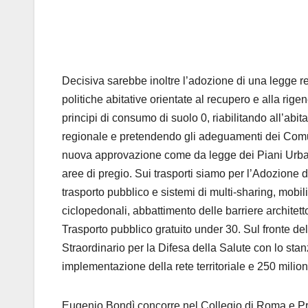
Decisiva sarebbe inoltre l’adozione di una legge r
politiche abitative orientate al recupero e alla rige
principi di consumo di suolo 0, riabilitando all’abita
regionale e pretendendo gli adeguamenti dei Comun
nuova approvazione come da legge dei Piani Urbani
aree di pregio. Sui trasporti siamo per l’Adozione 
trasporto pubblico e sistemi di multi-sharing, mobili
ciclopedonali, abbattimento delle barriere architett
Trasporto pubblico gratuito under 30. Sul fronte d
Straordinario per la Difesa della Salute con lo stanz
implementazione della rete territoriale e 250 milioni
Eugenio Bondì concorre nel Collegio di Roma e Pr