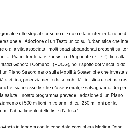
egionale sullo stop al consumo di suolo e la implementazione di
nerazione e l’Adozione di un Testo unico sull’urbanistica che inte
re o alla vita associata i molti spazi abbandonati presenti sul terr
i al Piano Territoriale Paesistico Regionale (PTPR), fino alla
stici Generali Comunali (PUCG), nel rispetto dei vincoli e del
di un Piano Straordinario sulla Mobilità Sostenibile che investa 
tà elettrica, potenziamento della mobilità ciclistica e dei percors
oniche, siano esse fisiche e/o sensoriali, e salvaguardia dei ped
ella salute il nostro programma prevede l’adozione di un Piano
iamento di 500 milioni in tre anni, di cui 250 milioni per la
 per l’abbattimento delle liste d’attesa”.
ovincia in tandem con la candidata consigliera Martina Denni.