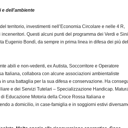
i e dell’ambiente
l territorio, investimenti nell’Economia Circolare e nelle 4 R,
vi inceneritori. Questi alcuni punti del programma dei Verdi e Sini
ista Eugenio Bondì, da sempre in prima linea in difesa dei più de
te abili e non-vedenti, ex Autista, Soccorritore e Operatore
a Italiana, collabora con alcune associazioni ambientaliste
ma in una battaglia per la sua difesa e conservazione. Ha conseg
iliare e dei Servizi Tutelari – Specializzazione Handicap. Matur
 di Educazione Motoria della Croce Rossa Italiana e
ndo a domicilio, in case-famiglia e in soggiorni estivi diversa