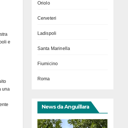
Oriolo
Cerveteri
Ladispoli
stra
boli e
Santa Marinella
Fiumicino
Roma
uito
a una
mente
News da Anguillara