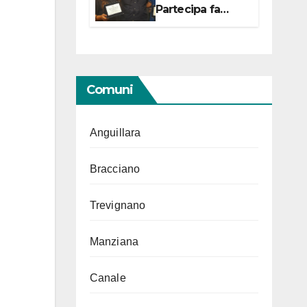
Partecipa fa
centro con due
campionesse di
Tiro a Segno in
vista delle urne
Comuni
Anguillara
Bracciano
Trevignano
Manziana
Canale