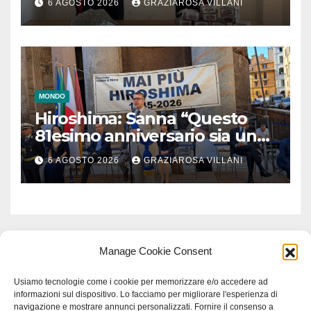
6 AGOSTO 2026
GRAZIAROSA VILLANI
MONDO
Hiroshima: Sanna “Questo
81esimo anniversario sia un
monito per tutti”
6 AGOSTO 2026
GRAZIAROSA VILLANI
Manage Cookie Consent
Usiamo tecnologie come i cookie per memorizzare e/o accedere ad
informazioni sul dispositivo. Lo facciamo per migliorare l'esperienza di
navigazione e mostrare annunci personalizzati. Fornire il consenso a