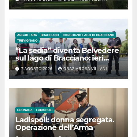
ANGUILLARA
BRACCIANO
CONSORZIO LAGO DI BRACCIANO
TREVIGNANO
“La sedia” diventa Belvedere
sul lago di Bracciano: ieri
l’inaugurazione
7 AGOSTO 2026
GRAZIAROSA VILLANI
CRONACA
LADISPOLI
Ladispoli: donna segregata.
Operazione dell’Arma