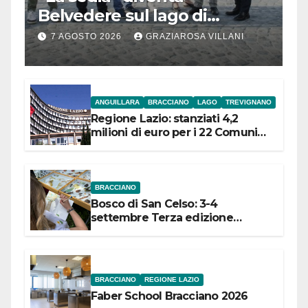
Belvedere sul lago di
Bracciano: ieri
7 AGOSTO 2026
GRAZIAROSA VILLANI
l’inaugurazione
ANGUILLARA
BRACCIANO
LAGO
TREVIGNANO
Regione Lazio: stanziati 4,2
milioni di euro per i 22 Comuni
dell’Etruria Meridionale
BRACCIANO
Bosco di San Celso: 3-4
settembre Terza edizione
Festival “Storie in cielo e in terra”
BRACCIANO
REGIONE LAZIO
Faber School Bracciano 2026