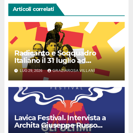
Articoli correlati
Radicanto e Soqquadro
Italiano il 31 luglio ad
Anguillara
LUG 29, 2026
GRAZIAROSA VILLANI
Lavica Festival. Intervista a
Archita Giuseppe Russo
dell’Associazione Aurora