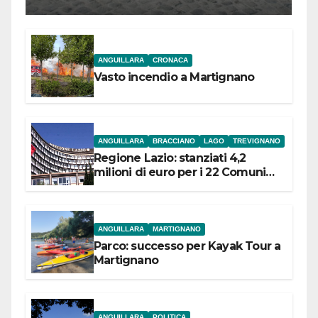
l’inaugurazione
ANGUILLARA
CRONACA
Vasto incendio a Martignano
ANGUILLARA
BRACCIANO
LAGO
TREVIGNANO
Regione Lazio: stanziati 4,2
milioni di euro per i 22 Comuni
dell’Etruria Meridionale
ANGUILLARA
MARTIGNANO
Parco: successo per Kayak Tour a
Martignano
ANGUILLARA
POLITICA