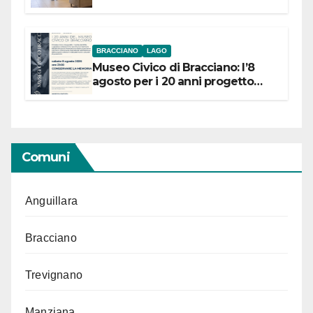
BRACCIANO
LAGO
Museo Civico di Bracciano: l’8
agosto per i 20 anni progetto
“Conservare la memoria”
Comuni
Anguillara
Bracciano
Trevignano
Manziana