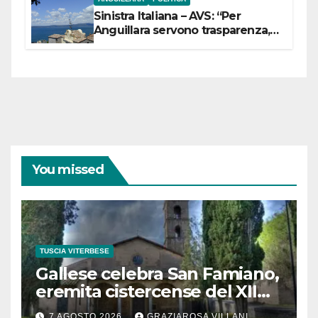
Sinistra Italiana – AVS: “Per
Anguillara servono trasparenza,
partecipazione e scelte politiche
coraggiose”
You missed
TUSCIA VITERBESE
Gallese celebra San Famiano,
eremita cistercense del XII
secolo
7 AGOSTO 2026
GRAZIAROSA VILLANI