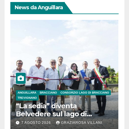
News da Anguillara
ANGUILLARA
BRACCIANO
CONSORZIO LAGO DI BRACCIANO
TREVIGNANO
“La sedia” diventa
Belvedere sul lago di
Bracciano: ieri
7 AGOSTO 2026
GRAZIAROSA VILLANI