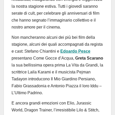
la nostra stagione estiva.
Tutti
i
giovedì
saranno
serate
di
cult,
per
celebrare
gli
anniversari
di
film
che
hanno
segnato l’immaginario collettivo e il
nostro amore per il
cinema.
Non mancheranno alcuni
dei più bei film della
stagione, alcuni dei quali accompagnati da regista
e cast:
Stefano
Chiantini
e
Edoardo Pesce
presentano
Come Gocce d’Acqua
,
Greta
Scarano
la
sua
bellissima
opera
prima
La
Vita
da
Grandi
,
la
scrittrice
Laila
Karami
e il musicista
Pejman
Tadayon
introducono
Il Mio Giardino Persiano
,
Fabio
Grassadonia
e
Antonio Piazza
il loro
Iddu
–
L’Ultimo
Padrino
.
E
ancora
grandi
emozioni
con
Elio
,
Jurassic
World
,
Dragon
Trainer,
l’irresistibile
Lilo
&
Stitch
,