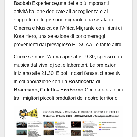
Baobab
Experience,
una
delle più importanti
attività
italiane
dedicate
all’accoglienza
e
al
supporto
delle
persone
migranti:
una
serata
di
Cinema
e
Musica
dall’Africa
Migrante
con
i
ritmi
di
Kora
Hero,
una
selezione
di cortometraggi
provenienti dal prestigioso
FESCAAL
e tanto altro.
Come sempre l’Arena apre alle
19.30,
spesso con
musica dal vivo, dj set e laboratori. Le proiezioni
iniziano alle 21.30. E poi i nostri fantastici aperitivi
in collaborazione con
La Rosticceria
di
Bracciano,
Culetti
–
EcoForno
Circolare
e
alcuni
tra
i
migliori
piccoli
produttori del nostro territorio.