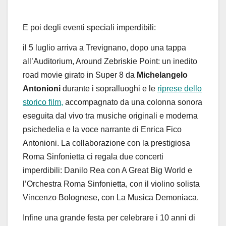
E
poi
degli
eventi
speciali
imperdibili:
il
5 luglio
arriva a Trevignano, dopo una tappa
all’Auditorium,
Around
Zebriskie
Point:
un inedito
road movie girato in Super 8 da
Michelangelo
Antonioni
durante i sopralluoghi e le
riprese dello
storico film,
acc
ompagnato da una colonna sonora
eseguita dal vivo tra musiche originali e moderna
psichedelia
e la voce narrante di Enrica Fico
Antonioni. La collaborazione
con
la
prestigiosa
Roma
Sinfonietta
ci
regala
due
concerti
imperdibili:
Danilo Rea
con
A
Great
Big
World
e
l’
Orchestra
Roma
Sinfonietta
,
con
il
violino
solista
Vincenzo Bolognese
, con
La
Musica Demoniaca
.
Infine una
grande festa
per celebrare i
10 anni di