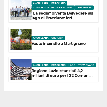
ANGUILLARA
BRACCIANO
CONSORZIO LAGO DI BRACCIANO
TREVIGNANO
“La sedia” diventa Belvedere sul
lago di Bracciano: ieri
l’inaugurazione
ANGUILLARA
CRONACA
Vasto incendio a Martignano
ANGUILLARA
BRACCIANO
LAGO
TREVIGNANO
Regione Lazio: stanziati 4,2
milioni di euro per i 22 Comuni
dell’Etruria Meridionale