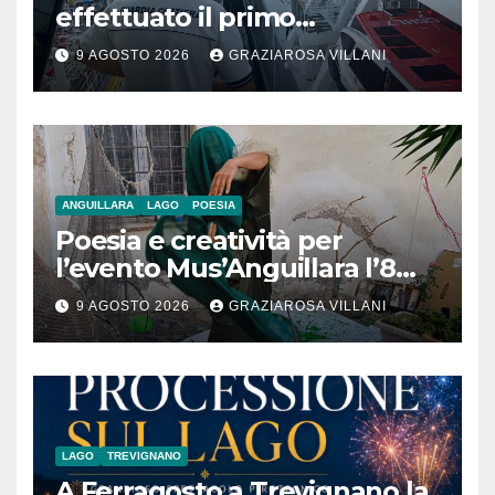
effettuato il primo
rifornimento di GNL ad una
9 AGOSTO 2026
GRAZIAROSA VILLANI
nave da crociera
ANGUILLARA
LAGO
POESIA
Poesia e creatività per
l’evento Mus’Anguillara l’8
agosto 2026 al Museo
9 AGOSTO 2026
GRAZIAROSA VILLANI
Contadino
LAGO
TREVIGNANO
A Ferragosto a Trevignano la