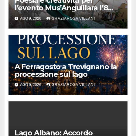
Poesia e creatività per
l’evento Mus’Anguillara l’8
agosto 2026 al Museo
AGO 9, 2026
GRAZIAROSA VILLANI
Contadino
A Ferragosto a Trevignano la
processione sul lago
AGO 9, 2026
GRAZIAROSA VILLANI
Lago Albano: Accordo