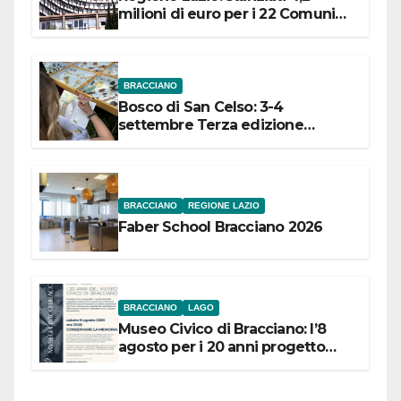
milioni di euro per i 22 Comuni
dell’Etruria Meridionale
BRACCIANO
Bosco di San Celso: 3-4
settembre Terza edizione
Festival “Storie in cielo e in terra”
BRACCIANO
REGIONE LAZIO
Faber School Bracciano 2026
BRACCIANO
LAGO
Museo Civico di Bracciano: l’8
agosto per i 20 anni progetto
“Conservare la memoria”