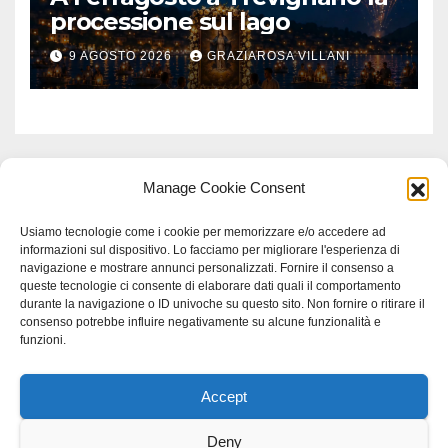
processione sul lago
9 AGOSTO 2026
GRAZIAROSA VILLANI
Manage Cookie Consent
Usiamo tecnologie come i cookie per memorizzare e/o accedere ad
informazioni sul dispositivo. Lo facciamo per migliorare l'esperienza di
navigazione e mostrare annunci personalizzati. Fornire il consenso a
queste tecnologie ci consente di elaborare dati quali il comportamento
durante la navigazione o ID univoche su questo sito. Non fornire o ritirare il
consenso potrebbe influire negativamente su alcune funzionalità e
funzioni.
Accept
Proudly powered by WordPress
|
Tema: Newspaperex di
Themeansar
.
Deny