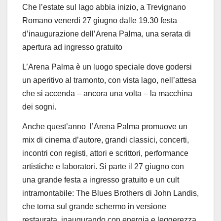
Che l’estate sul lago abbia inizio, a Trevignano
Romano
venerdì 27 giugno dalle 19.30 festa
d’inaugurazione dell’Arena Palma, una serata di
apertura ad ingresso gratuito
L’Arena Palma è un
luogo
speciale
dove
godersi
un
aperitivo
al
tramonto,
con
vista
lago,
nell’attesa
che
si accenda – ancora una volta – la macchina
dei sogni.
Anche
quest’anno
l’Arena Palma promuove
un
mix di cinema d’autore, grandi classici, concerti,
incontri con registi, attori e scrittori, performance
artistiche e laboratori.
Si parte il
27 giugno
con
una
grande festa a ingresso gratuito
e un cult
intramontabile:
The
Blues
Brothers
di
John
Landis,
che
torna
sul
grande
schermo
in
versione
restaurata, inaugurando con energia e leggerezza