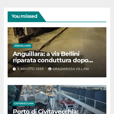
You missed
ANGUILLARA
Anguillara: a via Bellini
riparata conduttura dopo
segnalazione IdD
9 AGOSTO 2026
GRAZIAROSA VILLANI
CIVITAVECCHIA
Porto di Civitavecchia: