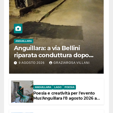
ANGUILLARA
Anguillara: a via Bellini
riparata conduttura dopo
segnalazione IdD
9 AGOSTO 2026
GRAZIAROSA VILLANI
ANGUILLARA
LAGO
POESIA
Poesia e creatività per l’evento
Mus’Anguillara l’8 agosto 2026 al
Museo Contadino