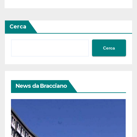
Cerca
Cerca
News da Bracciano