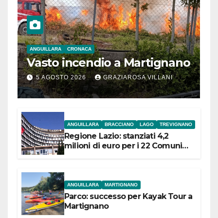
ANGUILLARA
CRONACA
Vasto incendio a Martignano
5 AGOSTO 2026
GRAZIAROSA VILLANI
ANGUILLARA
BRACCIANO
LAGO
TREVIGNANO
Regione Lazio: stanziati 4,2
milioni di euro per i 22 Comuni
dell’Etruria Meridionale
ANGUILLARA
MARTIGNANO
Parco: successo per Kayak Tour a
Martignano