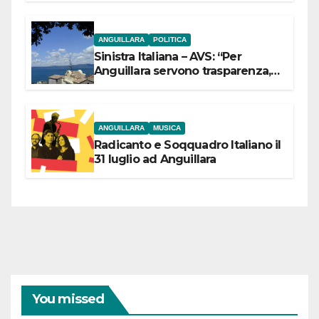
ANGUILLARA
POLITICA
Sinistra Italiana – AVS: “Per
Anguillara servono trasparenza,
partecipazione e scelte politiche
coraggiose”
ANGUILLARA
MUSICA
Radicanto e Soqquadro Italiano il
31 luglio ad Anguillara
You missed