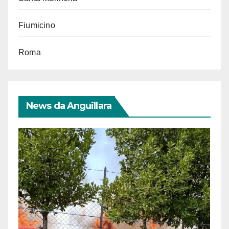
Fiumicino
Roma
News da Anguillara