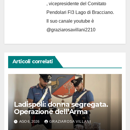
, vicepresidente del Comitato
Pendolari Fl3 Lago di Bracciano.
Il suo canale youtube è
@graziarosavillani2210
Articoli correlati
Ladispoli: donna segregata.
Operazione dell’Arma
AGO 6, 2026
GRAZIAROSA VILLANI