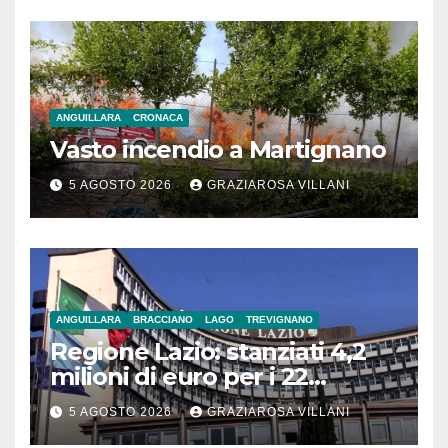
ANGUILLARA
CRONACA
Vasto incendio a Martignano
5 AGOSTO 2026
GRAZIAROSA VILLANI
ANGUILLARA
BRACCIANO
LAGO
TREVIGNANO
Regione Lazio: stanziati 4,2
milioni di euro per i 22
Comuni dell’Etruria
5 AGOSTO 2026
GRAZIAROSA VILLANI
Meridionale