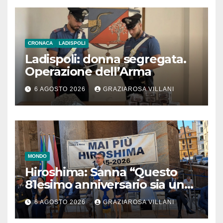
CRONACA
LADISPOLI
Ladispoli: donna segregata.
Operazione dell’Arma
6 AGOSTO 2026
GRAZIAROSA VILLANI
MONDO
Hiroshima: Sanna “Questo
81esimo anniversario sia un
monito per tutti”
6 AGOSTO 2026
GRAZIAROSA VILLANI