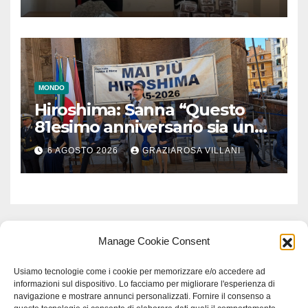
MONDO
Hiroshima: Sanna “Questo
81esimo anniversario sia un
monito per tutti”
6 AGOSTO 2026
GRAZIAROSA VILLANI
Manage Cookie Consent
Usiamo tecnologie come i cookie per memorizzare e/o accedere ad
informazioni sul dispositivo. Lo facciamo per migliorare l'esperienza di
navigazione e mostrare annunci personalizzati. Fornire il consenso a