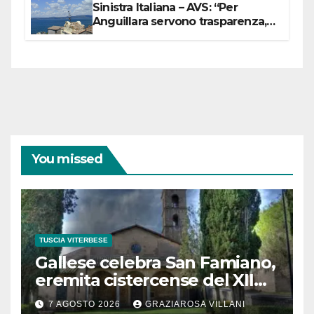
Sinistra Italiana – AVS: “Per
Anguillara servono trasparenza,
partecipazione e scelte politiche
coraggiose”
You missed
TUSCIA VITERBESE
Gallese celebra San Famiano,
eremita cistercense del XII
secolo
7 AGOSTO 2026
GRAZIAROSA VILLANI