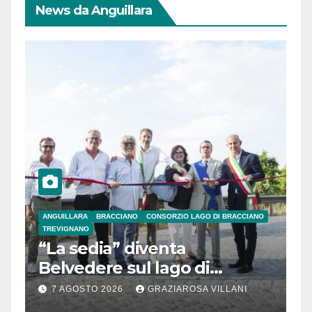
News da Anguillara
ANGUILLARA
BRACCIANO
CONSORZIO LAGO DI BRACCIANO
TREVIGNANO
“La sedia” diventa
Belvedere sul lago di
Bracciano: ieri
7 AGOSTO 2026
GRAZIAROSA VILLANI
l’inaugurazione