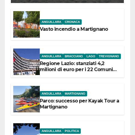
ANGUILLARA
CRONACA
Vasto incendio a Martignano
ANGUILLARA
BRACCIANO
LAGO
TREVIGNANO
Regione Lazio: stanziati 4,2
milioni di euro per i 22 Comuni
dell’Etruria Meridionale
ANGUILLARA
MARTIGNANO
Parco: successo per Kayak Tour a
Martignano
ANGUILLARA
POLITICA