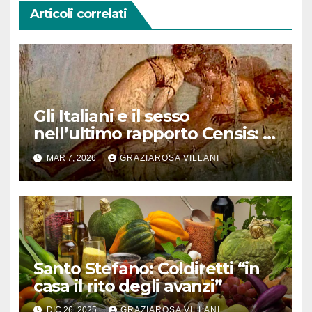
Articoli correlati
Gli Italiani e il sesso
nell’ultimo rapporto Censis: il
7,7 per cento partecipa a orge
MAR 7, 2026
GRAZIAROSA VILLANI
Santo Stefano: Coldiretti “in
casa il rito degli avanzi”
DIC 26, 2025
GRAZIAROSA VILLANI