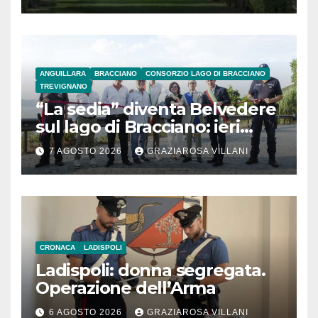
ANGUILLARA
BRACCIANO
CONSORZIO LAGO DI BRACCIANO
TREVIGNANO
“La sedia” diventa Belvedere
sul lago di Bracciano: ieri
l’inaugurazione
7 AGOSTO 2026
GRAZIAROSA VILLANI
CRONACA
LADISPOLI
Ladispoli: donna segregata.
Operazione dell’Arma
6 AGOSTO 2026
GRAZIAROSA VILLANI