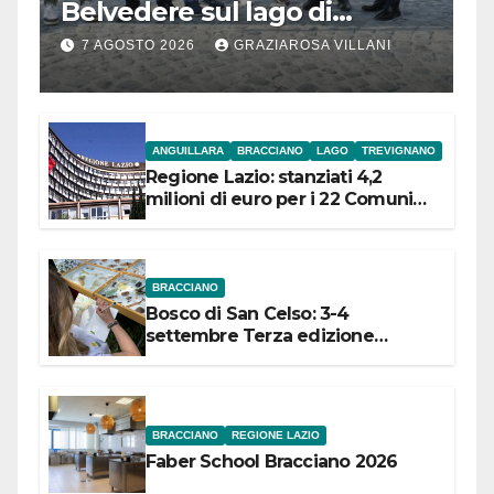
Belvedere sul lago di
Bracciano: ieri
7 AGOSTO 2026
GRAZIAROSA VILLANI
l’inaugurazione
ANGUILLARA
BRACCIANO
LAGO
TREVIGNANO
Regione Lazio: stanziati 4,2
milioni di euro per i 22 Comuni
dell’Etruria Meridionale
BRACCIANO
Bosco di San Celso: 3-4
settembre Terza edizione
Festival “Storie in cielo e in terra”
BRACCIANO
REGIONE LAZIO
Faber School Bracciano 2026