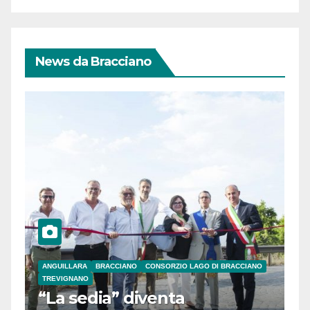
News da Bracciano
ANGUILLARA
BRACCIANO
CONSORZIO LAGO DI BRACCIANO
TREVIGNANO
“La sedia” diventa