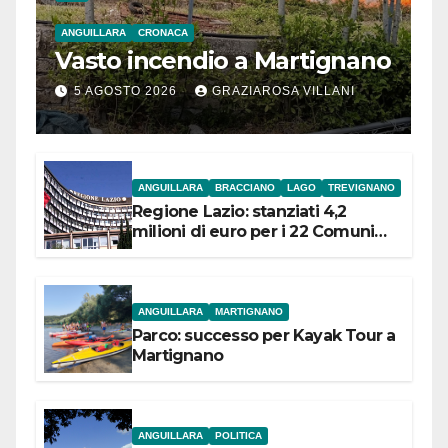
ANGUILLARA
CRONACA
Vasto incendio a Martignano
5 AGOSTO 2026
GRAZIAROSA VILLANI
ANGUILLARA
BRACCIANO
LAGO
TREVIGNANO
Regione Lazio: stanziati 4,2
milioni di euro per i 22 Comuni
dell’Etruria Meridionale
ANGUILLARA
MARTIGNANO
Parco: successo per Kayak Tour a
Martignano
ANGUILLARA
POLITICA