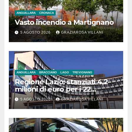
ANGUILLARA
CRONACA
Vasto incendio a Martignano
5 AGOSTO 2026
GRAZIAROSA VILLANI
ANGUILLARA
BRACCIANO
LAGO
TREVIGNANO
Regione Lazio: stanziati 4,2
milioni di euro per i 22
Comuni dell’Etruria
5 AGOSTO 2026
GRAZIAROSA VILLANI
Meridionale