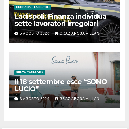
CRONACA
LADISPOLI
Ladispoli: Finanza individua
sette lavoratori irregolari
5 AGOSTO 2026
GRAZIAROSA VILLANI
SENZA CATEGORIA
Il 18 settembre esce “SONO
LUCIO”
3 AGOSTO 2026
GRAZIAROSA VILLANI