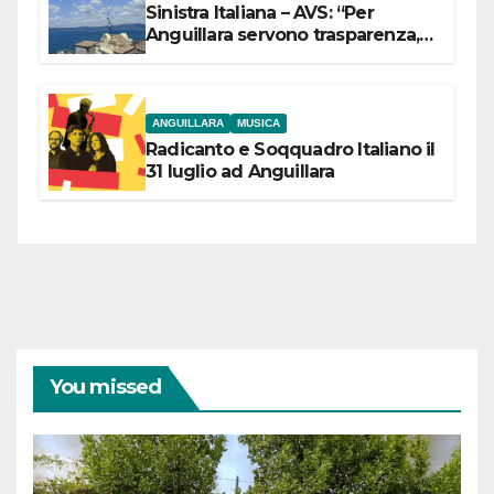
Sinistra Italiana – AVS: “Per
Anguillara servono trasparenza,
partecipazione e scelte politiche
coraggiose”
ANGUILLARA
MUSICA
Radicanto e Soqquadro Italiano il
31 luglio ad Anguillara
You missed