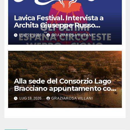
Lavica Festival. Intervista a
Archita Giuseppe Russo
dell’Associazione Aurora
LUG 21, 2026
GRAZIAROSA VILLANI
Alla sede del Consorzio Lago
Bracciano appuntamento col
Bel Canto: domenica 19 luglio
LUG 18, 2026
GRAZIAROSA VILLANI
2026 alle 19 concerto lirico ad
ingresso libero