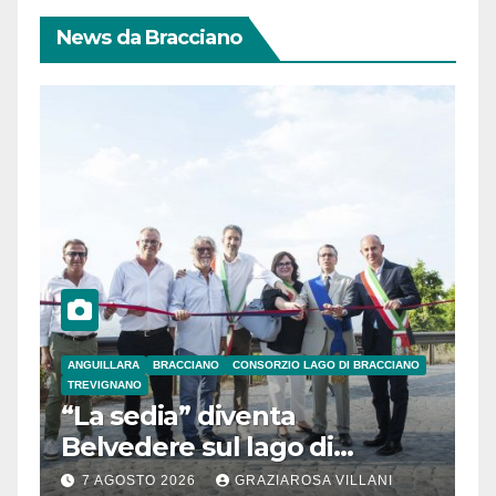
News da Bracciano
ANGUILLARA
BRACCIANO
CONSORZIO LAGO DI BRACCIANO
TREVIGNANO
“La sedia” diventa
Belvedere sul lago di
Bracciano: ieri
7 AGOSTO 2026
GRAZIAROSA VILLANI