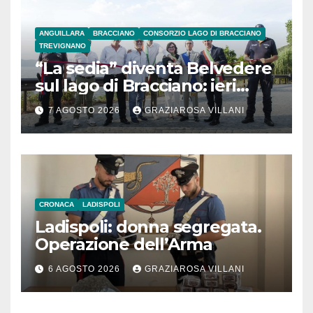
ANGUILLARA
BRACCIANO
CONSORZIO LAGO DI BRACCIANO
TREVIGNANO
“La sedia” diventa Belvedere
sul lago di Bracciano: ieri
l’inaugurazione
7 AGOSTO 2026
GRAZIAROSA VILLANI
CRONACA
LADISPOLI
Ladispoli: donna segregata.
Operazione dell’Arma
6 AGOSTO 2026
GRAZIAROSA VILLANI