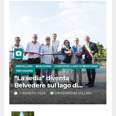
ANGUILLARA
BRACCIANO
CONSORZIO LAGO DI BRACCIANO
TREVIGNANO
“La sedia” diventa
Belvedere sul lago di
Bracciano: ieri
7 AGOSTO 2026
GRAZIAROSA VILLANI
l’inaugurazione