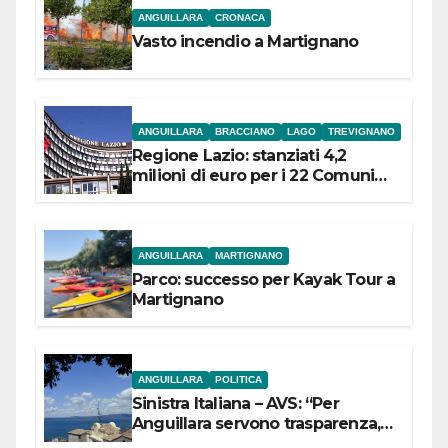
ANGUILLARA
CRONACA
Vasto incendio a Martignano
ANGUILLARA
BRACCIANO
LAGO
TREVIGNANO
Regione Lazio: stanziati 4,2
milioni di euro per i 22 Comuni
dell’Etruria Meridionale
ANGUILLARA
MARTIGNANO
Parco: successo per Kayak Tour a
Martignano
ANGUILLARA
POLITICA
Sinistra Italiana – AVS: “Per
Anguillara servono trasparenza,
partecipazione e scelte politiche