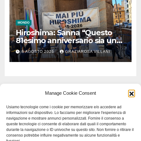
MONDO
Hiroshima: Sanna “Questo
81esimo anniversario sia un
monito per tutti”
6 AGOSTO 2026
GRAZIAROSA VILLANI
Manage Cookie Consent
Usiamo tecnologie come i cookie per memorizzare e/o accedere ad
informazioni sul dispositivo. Lo facciamo per migliorare l'esperienza di
navigazione e mostrare annunci personalizzati. Fornire il consenso a
queste tecnologie ci consente di elaborare dati quali il comportamento
durante la navigazione o ID univoche su questo sito. Non fornire o ritirare il
consenso potrebbe influire negativamente su alcune funzionalità e