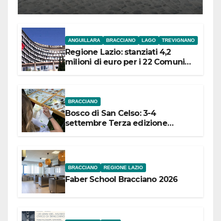
l’inaugurazione
ANGUILLARA
BRACCIANO
LAGO
TREVIGNANO
Regione Lazio: stanziati 4,2
milioni di euro per i 22 Comuni
dell’Etruria Meridionale
BRACCIANO
Bosco di San Celso: 3-4
settembre Terza edizione
Festival “Storie in cielo e in terra”
BRACCIANO
REGIONE LAZIO
Faber School Bracciano 2026