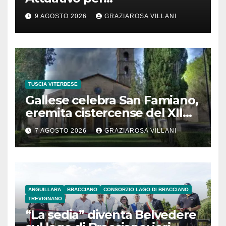
l’interconnessione
9 AGOSTO 2026
GRAZIAROSA VILLANI
acquedottistica da 29,5
milioni di euro
TUSCIA VITERBESE
Gallese celebra San Famiano,
eremita cistercense del XII
secolo
7 AGOSTO 2026
GRAZIAROSA VILLANI
ANGUILLARA
BRACCIANO
CONSORZIO LAGO DI BRACCIANO
TREVIGNANO
“La sedia” diventa Belvedere