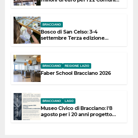
dell’Etruria Meridionale
BRACCIANO
Bosco di San Celso: 3-4
settembre Terza edizione
Festival “Storie in cielo e in terra”
BRACCIANO
REGIONE LAZIO
Faber School Bracciano 2026
BRACCIANO
LAGO
Museo Civico di Bracciano: l’8
agosto per i 20 anni progetto
“Conservare la memoria”