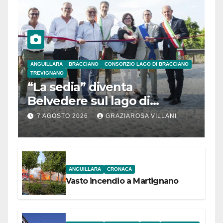
ANGUILLARA
BRACCIANO
CONSORZIO LAGO DI BRACCIANO
TREVIGNANO
“La sedia” diventa
Belvedere sul lago di
Bracciano: ieri
7 AGOSTO 2026
GRAZIAROSA VILLANI
l’inaugurazione
ANGUILLARA
CRONACA
Vasto incendio a Martignano