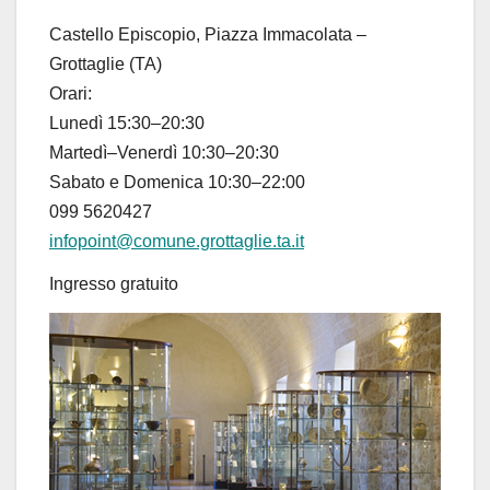
Castello Episcopio, Piazza Immacolata –
Grottaglie (TA)
Orari:
Lunedì
15:30–20:30
Martedì
–
Venerdì
10:30–20:30
Sabato
e
Domenica
10:30–22:00
099 5620427
infopoint@comune.grottaglie.ta.it
Ingresso gratuito