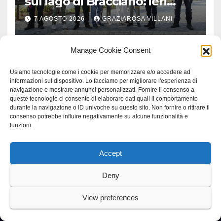
sul lago di Bracciano: ieri
l’inaugurazione
7 AGOSTO 2026
GRAZIAROSA VILLANI
Manage Cookie Consent
Usiamo tecnologie come i cookie per memorizzare e/o accedere ad
informazioni sul dispositivo. Lo facciamo per migliorare l'esperienza di
navigazione e mostrare annunci personalizzati. Fornire il consenso a
queste tecnologie ci consente di elaborare dati quali il comportamento
durante la navigazione o ID univoche su questo sito. Non fornire o ritirare il
consenso potrebbe influire negativamente su alcune funzionalità e
funzioni.
Accept
Deny
Proudly powered by WordPress
|
Tema: Newspaperex di
Themeansar
.
View preferences
Home
Gerenza
home
Lavoro
Scienza
studio specialistico bracciano