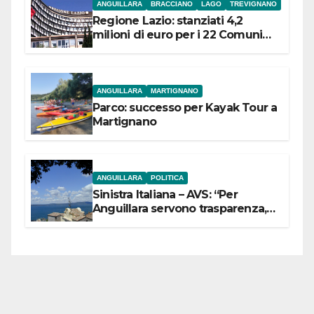
ANGUILLARA
BRACCIANO
LAGO
TREVIGNANO
Regione Lazio: stanziati 4,2
milioni di euro per i 22 Comuni
dell’Etruria Meridionale
ANGUILLARA
MARTIGNANO
Parco: successo per Kayak Tour a
Martignano
ANGUILLARA
POLITICA
Sinistra Italiana – AVS: “Per
Anguillara servono trasparenza,
partecipazione e scelte politiche
coraggiose”