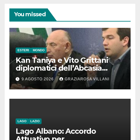
You missed
ESTERI
MONDO
Kan Taniya e Vito Grittani
diplomatici dell’Abcasia
contro nota del governo
9 AGOSTO 2026
GRAZIAROSA VILLANI
romeno. “Non si può invocare
la costruzione di ponti e allo
stesso tempo condannare
chiunque li attraversi”
LAGO
LAZIO
Lago Albano: Accordo
Attuativo per