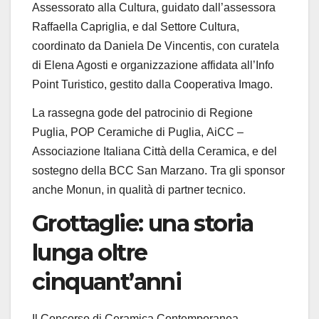
Assessorato alla Cultura
, guidato dall’
assessora
Raffaella Capriglia
, e dal
Settore Cultura
,
coordinato da
Daniela De Vincentis
, con curatela
di
Elena Agosti
e organizzazione affidata all’
Info
Point Turistico
, gestito dalla
Cooperativa Imago
.
La rassegna gode del patrocinio di
Regione
Puglia
,
POP Ceramiche di Puglia
,
AiCC
–
Associazione Italiana Città della Ceramica
, e del
sostegno della
BCC San Marzano
. Tra gli sponsor
anche
Monun
, in qualità di partner tecnico.
Grottaglie: una storia
lunga oltre
cinquant’anni
Il
Concorso di Ceramica Contemporanea