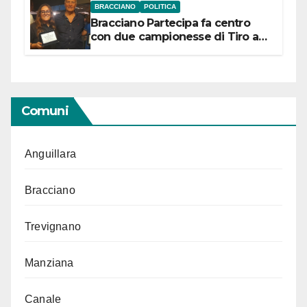
BRACCIANO
POLITICA
Bracciano Partecipa fa centro
con due campionesse di Tiro a
Segno in vista delle urne
Comuni
Anguillara
Bracciano
Trevignano
Manziana
Canale