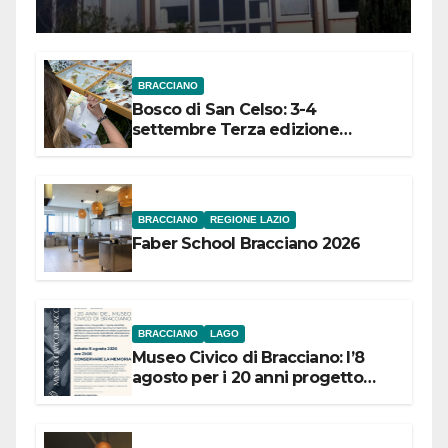
Meridionale
BRACCIANO
Bosco di San Celso: 3-4
settembre Terza edizione
Festival “Storie in cielo e in terra”
BRACCIANO
REGIONE LAZIO
Faber School Bracciano 2026
BRACCIANO
LAGO
Museo Civico di Bracciano: l’8
agosto per i 20 anni progetto
“Conservare la memoria”