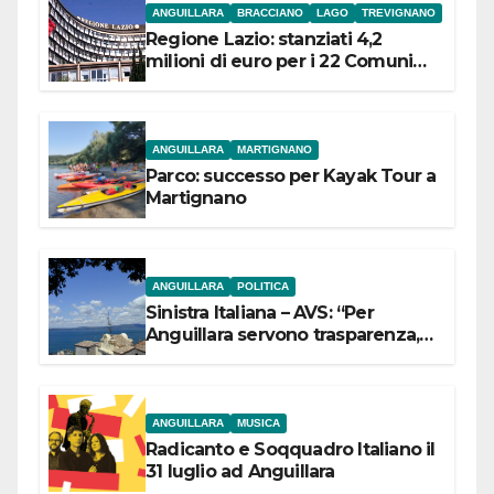
ANGUILLARA
BRACCIANO
LAGO
TREVIGNANO
Regione Lazio: stanziati 4,2
milioni di euro per i 22 Comuni
dell’Etruria Meridionale
ANGUILLARA
MARTIGNANO
Parco: successo per Kayak Tour a
Martignano
ANGUILLARA
POLITICA
Sinistra Italiana – AVS: “Per
Anguillara servono trasparenza,
partecipazione e scelte politiche
coraggiose”
ANGUILLARA
MUSICA
Radicanto e Soqquadro Italiano il
31 luglio ad Anguillara