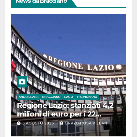
News da Bracciano
ANGUILLARA
BRACCIANO
LAGO
TREVIGNANO
Regione Lazio: stanziati 4,2
milioni di euro per i 22
Comuni dell’Etruria
5 AGOSTO 2026
GRAZIAROSA VILLANI
Meridionale