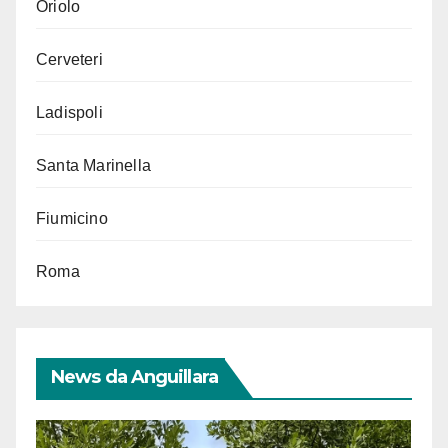
Oriolo
Cerveteri
Ladispoli
Santa Marinella
Fiumicino
Roma
News da Anguillara