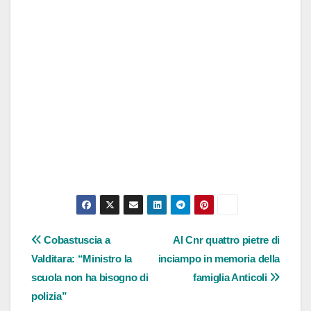
Navigazione
Cobastuscia a
Al Cnr quattro pietre di
Valditara: “Ministro la
inciampo in memoria della
articoli
scuola non ha bisogno di
famiglia Anticoli
polizia”