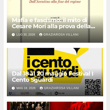
Mafia e fascismo: il mito di
Cesare Mori alla prova della
storia
LUG 30, 2026
GRAZIAROSA VILLANI
Dal 18 al 20 maggio Festival I
Cento Sguardi
MAG 18, 2026
GRAZIAROSA VILLANI