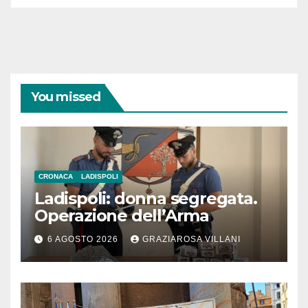
You missed
CRONACA
LADISPOLI
Ladispoli: donna segregata.
Operazione dell’Arma
6 AGOSTO 2026
GRAZIAROSA VILLANI