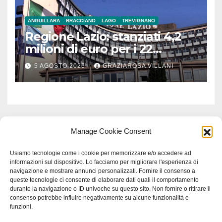
ANGUILLARA
BRACCIANO
LAGO
TREVIGNANO
Regione Lazio: stanziati 4,2
milioni di euro per i 22
Comuni dell’Etruria
5 AGOSTO 2026
GRAZIAROSA VILLANI
Meridionale
Manage Cookie Consent
Usiamo tecnologie come i cookie per memorizzare e/o accedere ad
informazioni sul dispositivo. Lo facciamo per migliorare l'esperienza di
navigazione e mostrare annunci personalizzati. Fornire il consenso a
queste tecnologie ci consente di elaborare dati quali il comportamento
durante la navigazione o ID univoche su questo sito. Non fornire o ritirare il
consenso potrebbe influire negativamente su alcune funzionalità e
funzioni.