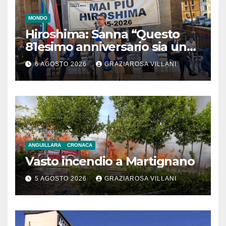
MONDO
Hiroshima: Sanna “Questo
81esimo anniversario sia un
monito per tutti”
6 AGOSTO 2026
GRAZIAROSA VILLANI
ANGUILLARA
CRONACA
Vasto incendio a Martignano
5 AGOSTO 2026
GRAZIAROSA VILLANI