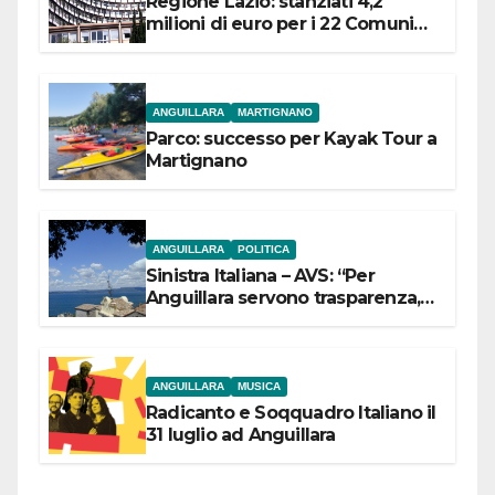
Regione Lazio: stanziati 4,2
milioni di euro per i 22 Comuni
dell’Etruria Meridionale
ANGUILLARA
MARTIGNANO
Parco: successo per Kayak Tour a
Martignano
ANGUILLARA
POLITICA
Sinistra Italiana – AVS: “Per
Anguillara servono trasparenza,
partecipazione e scelte politiche
coraggiose”
ANGUILLARA
MUSICA
Radicanto e Soqquadro Italiano il
31 luglio ad Anguillara