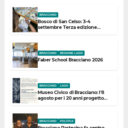
BRACCIANO
Bosco di San Celso: 3-4
settembre Terza edizione
Festival “Storie in cielo e in terra”
BRACCIANO
REGIONE LAZIO
Faber School Bracciano 2026
BRACCIANO
LAGO
Museo Civico di Bracciano: l’8
agosto per i 20 anni progetto
“Conservare la memoria”
BRACCIANO
POLITICA
Bracciano Partecipa fa centro