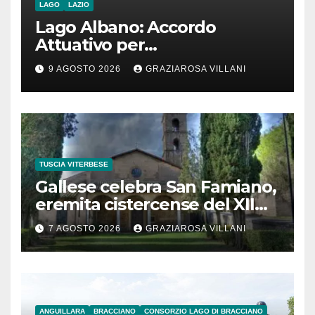
LAGO
LAZIO
Lago Albano: Accordo
Attuativo per
l’interconnessione
9 AGOSTO 2026
GRAZIAROSA VILLANI
acquedottistica da 29,5
milioni di euro
TUSCIA VITERBESE
Gallese celebra San Famiano,
eremita cistercense del XII
secolo
7 AGOSTO 2026
GRAZIAROSA VILLANI
ANGUILLARA
BRACCIANO
CONSORZIO LAGO DI BRACCIANO