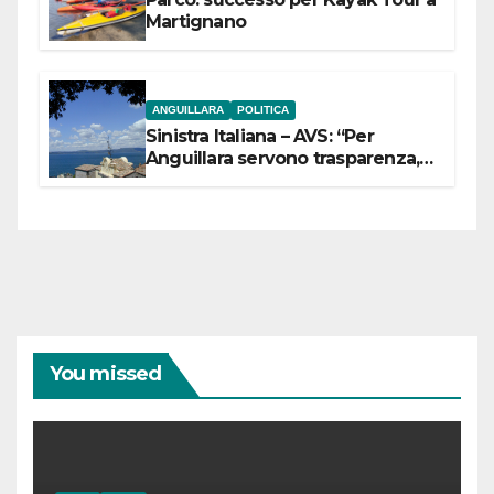
Martignano
ANGUILLARA
POLITICA
Sinistra Italiana – AVS: “Per
Anguillara servono trasparenza,
partecipazione e scelte politiche
coraggiose”
You missed