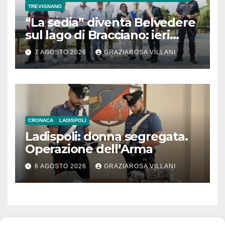
TREVIGNANO
“La sedia” diventa Belvedere
sul lago di Bracciano: ieri
l’inaugurazione
7 AGOSTO 2026
GRAZIAROSA VILLANI
CRONACA
LADISPOLI
Ladispoli: donna segregata.
Operazione dell’Arma
6 AGOSTO 2026
GRAZIAROSA VILLANI