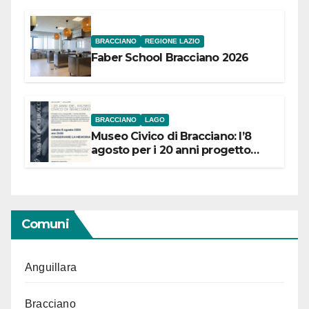
BRACCIANO
REGIONE LAZIO
Faber School Bracciano 2026
BRACCIANO
LAGO
Museo Civico di Bracciano: l’8
agosto per i 20 anni progetto
“Conservare la memoria”
Comuni
Anguillara
Bracciano