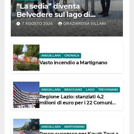
“La sedia” diventa
Belvedere sul lago di
Bracciano: ieri
7 AGOSTO 2026
GRAZIAROSA VILLANI
l’inaugurazione
ANGUILLARA
CRONACA
Vasto incendio a Martignano
ANGUILLARA
BRACCIANO
LAGO
TREVIGNANO
Regione Lazio: stanziati 4,2
milioni di euro per i 22 Comuni
dell’Etruria Meridionale
ANGUILLARA
MARTIGNANO
Parco: successo per Kayak Tour a