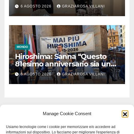
6 AGOSTO 2026
GRAZIAROSA VILLANI
MONDO
Hiroshima: Sanna “Questo
81esimo anniversario sia un
monito per tutti”
6 AGOSTO 2026
GRAZIAROSA VILLANI
Manage Cookie Consent
Usiamo tecnologie come i cookie per memorizzare e/o accedere ad
informazioni sul dispositivo. Lo facciamo per migliorare l'esperienza di