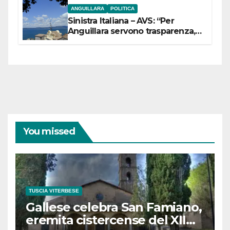
ANGUILLARA
POLITICA
Sinistra Italiana – AVS: “Per
Anguillara servono trasparenza,
partecipazione e scelte politiche
coraggiose”
You missed
TUSCIA VITERBESE
Gallese celebra San Famiano,
eremita cistercense del XII