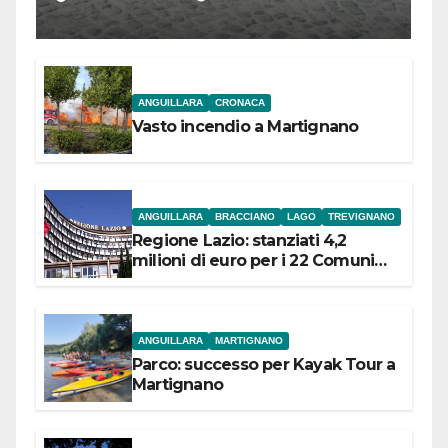
l’inaugurazione
ANGUILLARA
CRONACA
Vasto incendio a Martignano
ANGUILLARA
BRACCIANO
LAGO
TREVIGNANO
Regione Lazio: stanziati 4,2
milioni di euro per i 22 Comuni
dell’Etruria Meridionale
ANGUILLARA
MARTIGNANO
Parco: successo per Kayak Tour a
Martignano