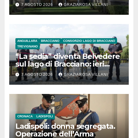
secolo
7 AGOSTO 2026
GRAZIAROSA VILLANI
ANGUILLARA
BRACCIANO
CONSORZIO LAGO DI BRACCIANO
TREVIGNANO
“La sedia” diventa Belvedere
sul lago di Bracciano: ieri
l’inaugurazione
7 AGOSTO 2026
GRAZIAROSA VILLANI
CRONACA
LADISPOLI
Ladispoli: donna segregata.
Operazione dell’Arma