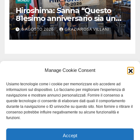
MONDO
Hiroshima: Sanna “Questo
81esimo anniversario sia un
monito per tutti”
6 AGOSTO 2026
GRAZIAROSA VILLANI
Manage Cookie Consent
Usiamo tecnologie come i cookie per memorizzare e/o accedere ad
informazioni sul dispositivo. Lo facciamo per migliorare l'esperienza di
navigazione e mostrare annunci personalizzati. Fornire il consenso a
queste tecnologie ci consente di elaborare dati quali il comportamento
durante la navigazione o ID univoche su questo sito. Non fornire o ritirare il
consenso potrebbe influire negativamente su alcune funzionalità e
funzioni.
Accept
Proudly powered by WordPress
|
Tema: Newspaperex di
Themeansar
.