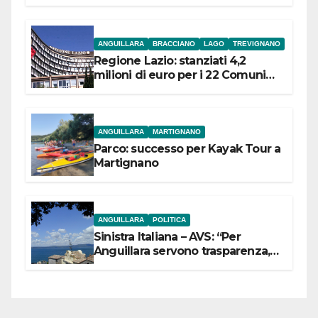
ANGUILLARA
BRACCIANO
LAGO
TREVIGNANO
Regione Lazio: stanziati 4,2
milioni di euro per i 22 Comuni
dell’Etruria Meridionale
ANGUILLARA
MARTIGNANO
Parco: successo per Kayak Tour a
Martignano
ANGUILLARA
POLITICA
Sinistra Italiana – AVS: “Per
Anguillara servono trasparenza,
partecipazione e scelte politiche
coraggiose”