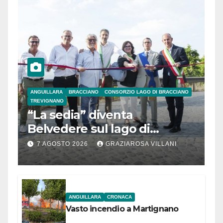
ANGUILLARA
BRACCIANO
CONSORZIO LAGO DI BRACCIANO
TREVIGNANO
“La sedia” diventa
Belvedere sul lago di
Bracciano: ieri
7 AGOSTO 2026
GRAZIAROSA VILLANI
l’inaugurazione
ANGUILLARA
CRONACA
Vasto incendio a Martignano