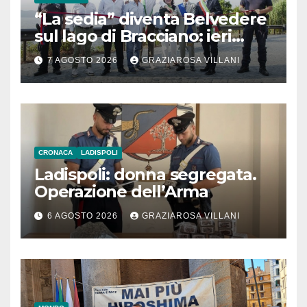
“La sedia” diventa Belvedere
sul lago di Bracciano: ieri
l’inaugurazione
7 AGOSTO 2026
GRAZIAROSA VILLANI
CRONACA
LADISPOLI
Ladispoli: donna segregata.
Operazione dell’Arma
6 AGOSTO 2026
GRAZIAROSA VILLANI