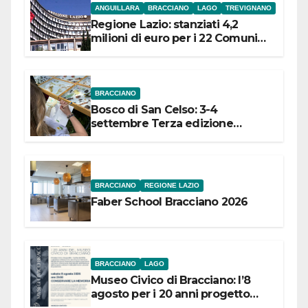
ANGUILLARA
BRACCIANO
LAGO
TREVIGNANO
Regione Lazio: stanziati 4,2
milioni di euro per i 22 Comuni
dell’Etruria Meridionale
BRACCIANO
Bosco di San Celso: 3-4
settembre Terza edizione
Festival “Storie in cielo e in terra”
BRACCIANO
REGIONE LAZIO
Faber School Bracciano 2026
BRACCIANO
LAGO
Museo Civico di Bracciano: l’8
agosto per i 20 anni progetto
“Conservare la memoria”