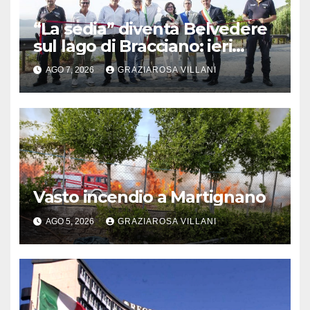
“La sedia” diventa Belvedere
sul lago di Bracciano: ieri
l’inaugurazione
AGO 7, 2026
GRAZIAROSA VILLANI
Vasto incendio a Martignano
AGO 5, 2026
GRAZIAROSA VILLANI