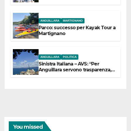
dell’Etruria Meridionale
ANGUILLARA
MARTIGNANO
Parco: successo per Kayak Tour a
Martignano
ANGUILLARA
POLITICA
Sinistra Italiana – AVS: “Per
Anguillara servono trasparenza,
partecipazione e scelte politiche
coraggiose”
You missed