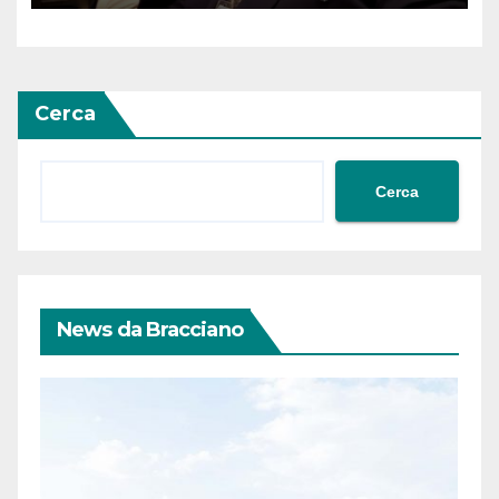
Ossezia del Sud da parte della
Siria
Cerca
Cerca
News da Bracciano