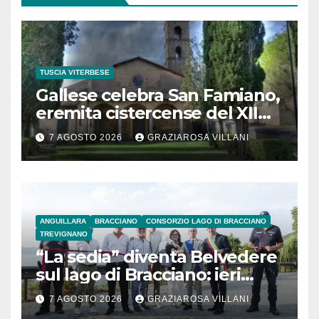
TUSCIA VITERBESE
Gallese celebra San Famiano,
eremita cistercense del XII
secolo
7 AGOSTO 2026
GRAZIAROSA VILLANI
ANGUILLARA
BRACCIANO
CONSORZIO LAGO DI BRACCIANO
TREVIGNANO
“La sedia” diventa Belvedere
sul lago di Bracciano: ieri
l’inaugurazione
7 AGOSTO 2026
GRAZIAROSA VILLANI