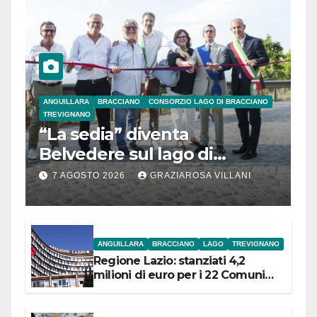
ANGUILLARA
BRACCIANO
CONSORZIO LAGO DI BRACCIANO
TREVIGNANO
“La sedia” diventa
Belvedere sul lago di
Bracciano: ieri
7 AGOSTO 2026
GRAZIAROSA VILLANI
l’inaugurazione
ANGUILLARA
BRACCIANO
LAGO
TREVIGNANO
Regione Lazio: stanziati 4,2
milioni di euro per i 22 Comuni
dell’Etruria Meridionale