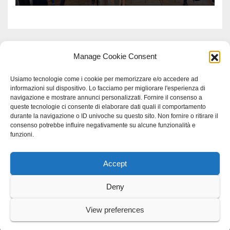
Manage Cookie Consent
Usiamo tecnologie come i cookie per memorizzare e/o accedere ad
informazioni sul dispositivo. Lo facciamo per migliorare l'esperienza di
navigazione e mostrare annunci personalizzati. Fornire il consenso a
queste tecnologie ci consente di elaborare dati quali il comportamento
durante la navigazione o ID univoche su questo sito. Non fornire o ritirare il
consenso potrebbe influire negativamente su alcune funzionalità e
funzioni.
Accept
Proudly powered by WordPress
|
Tema: Newspaperex di
Themeansar
.
Deny
Home
Gerenza
home
Lavoro
Scienza
studio specialistico bracciano
View preferences
Villani Comunicazione