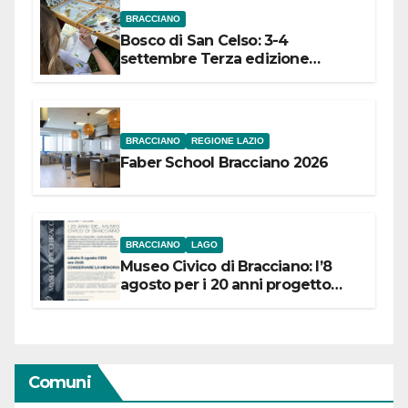
BRACCIANO
Bosco di San Celso: 3-4
settembre Terza edizione
Festival “Storie in cielo e in terra”
BRACCIANO
REGIONE LAZIO
Faber School Bracciano 2026
BRACCIANO
LAGO
Museo Civico di Bracciano: l’8
agosto per i 20 anni progetto
“Conservare la memoria”
Comuni