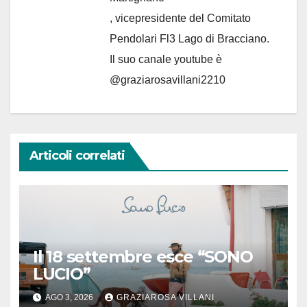
, vicepresidente del Comitato
Pendolari Fl3 Lago di Bracciano.
Il suo canale youtube è
@graziarosavillani2210
Articoli correlati
Il 18 settembre esce “SONO
LUCIO”
AGO 3, 2026
GRAZIAROSA VILLANI