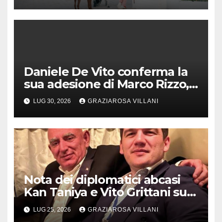
Daniele De Vito conferma la
sua adesione di Marco Rizzo,
nel rispetto delle decisioni
LUG 30, 2026
GRAZIAROSA VILLANI
del 1° Congress
Nota dei diplomatici abcasi
Kan Taniya e Vito Grittani su
cosiddetto “ritiro
LUG 25, 2026
GRAZIAROSA VILLANI
riconoscimento” di Abcasia e