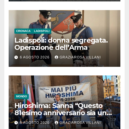
CRONACA
LADISPOLI
Ladispoli: donna segregata.
Operazione dell’Arma
6 AGOSTO 2026
GRAZIAROSA VILLANI
MONDO
Hiroshima: Sanna “Questo
81esimo anniversario sia un
monito per tutti”
6 AGOSTO 2026
GRAZIAROSA VILLANI