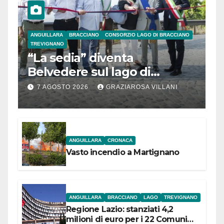
ANGUILLARA
BRACCIANO
CONSORZIO LAGO DI BRACCIANO
TREVIGNANO
“La sedia” diventa
Belvedere sul lago di
Bracciano: ieri
7 AGOSTO 2026
GRAZIAROSA VILLANI
l’inaugurazione
ANGUILLARA
CRONACA
Vasto incendio a Martignano
ANGUILLARA
BRACCIANO
LAGO
TREVIGNANO
Regione Lazio: stanziati 4,2
milioni di euro per i 22 Comuni