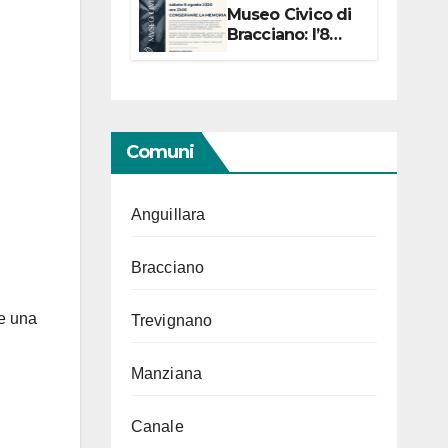
Museo Civico di
Bracciano: l’8
agosto per i 20
anni progetto
“Conservare la
memoria”
Comuni
Anguillara
Bracciano
ce una
Trevignano
Manziana
Canale