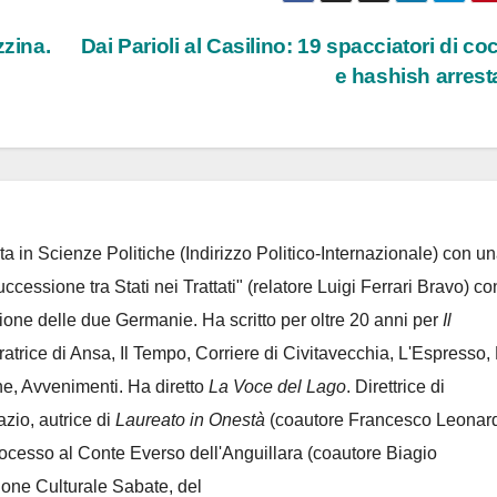
zzina.
Dai Parioli al Casilino: 19 spacciatori di co
e hashish arrest
ta in Scienze Politiche (Indirizzo Politico-Internazionale) con un
Successione tra Stati nei Trattati" (relatore Luigi Ferrari Bravo) co
azione delle due Germanie. Ha scritto per oltre 20 anni per
Il
oratrice di Ansa, Il Tempo, Corriere di Civitavecchia, L'Espresso,
e, Avvenimenti. Ha diretto
La Voce del Lago
. Direttrice di
azio, autrice di
Laureato in Onestà
(coautore Francesco Leonard
rocesso al Conte Everso dell'Anguillara
(coautore Biagio
ione Culturale Sabate
, del