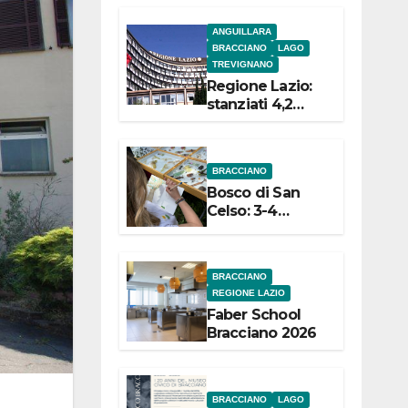
l’inaugurazion
ANGUILLARA
e
BRACCIANO
LAGO
TREVIGNANO
Regione Lazio:
stanziati 4,2
milioni di euro
per i 22 Comuni
dell’Etruria
BRACCIANO
Meridionale
Bosco di San
Celso: 3-4
settembre
Terza edizione
Festival “Storie
BRACCIANO
in cielo e in
REGIONE LAZIO
terra”
Faber School
Bracciano 2026
BRACCIANO
LAGO