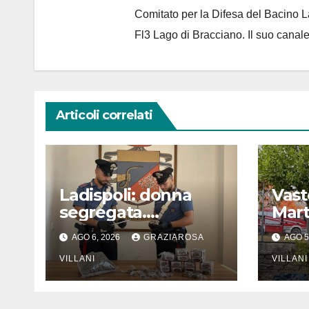
Comitato per la Difesa del Bacino 
Fl3 Lago di Bracciano. Il suo cana
Articoli correlati
Ladispoli: donna
Vast
segregata.
Mar
Operazione
AGO 6, 2026
GRAZIAROSA
AGO 5
dell’Arma
VILLANI
VILLANI