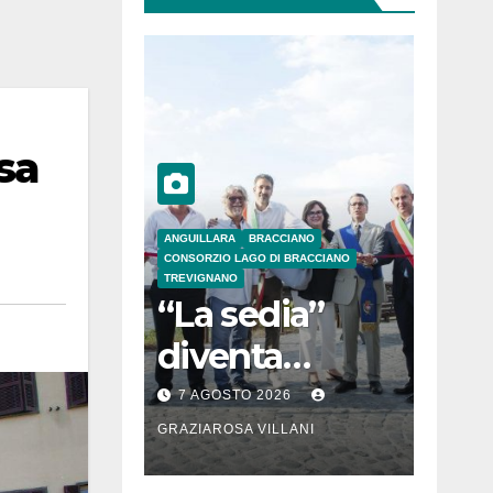
sa
ANGUILLARA
BRACCIANO
CONSORZIO LAGO DI BRACCIANO
TREVIGNANO
“La sedia”
diventa
Belvedere sul
7 AGOSTO 2026
lago di
GRAZIAROSA VILLANI
Bracciano: ieri