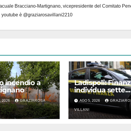
Lacuale Bracciano-Martignano
, vicepresidente del Comitato Pen
le youtube è @graziarosavillani2210
o incendio a
Ladispoli: Finan
tignano
individua sette
lavoratori irregol
, 2026
GRAZIAROSA
AGO 5, 2026
GRAZIARO
VILLANI