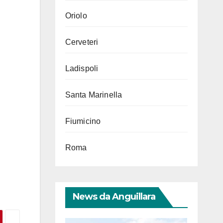
Oriolo
Cerveteri
Ladispoli
Santa Marinella
Fiumicino
Roma
News da Anguillara