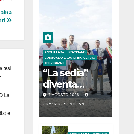
caina
ati
ANGUILLARA
BRACCIANO
CONSORZIO LAGO DI BRACCIANO
TREVIGNANO
a tesi
“La sedia”
n
diventa
Belvedere sul
 D La
7 AGOSTO 2026
lago di
GRAZIAROSA VILLANI
is) e
Bracciano: ieri
l’inaugurazion