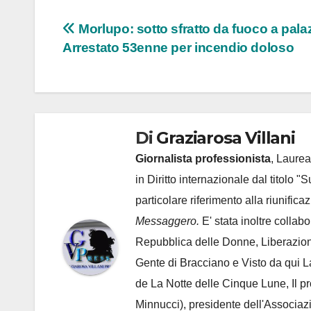
Navigazione
Morlupo: sotto sfratto da fuoco a pala
Arrestato 53enne per incendio doloso
articoli
Di
Graziarosa Villani
Giornalista professionista
, Laurea
in Diritto internazionale dal titolo "
particolare riferimento alla riunific
Messaggero.
E' stata inoltre collab
Repubblica delle Donne, Liberazion
Gente di Bracciano
e Visto da qui L
de
La Notte delle Cinque Lune, Il p
Minnucci), presidente dell'
Associaz