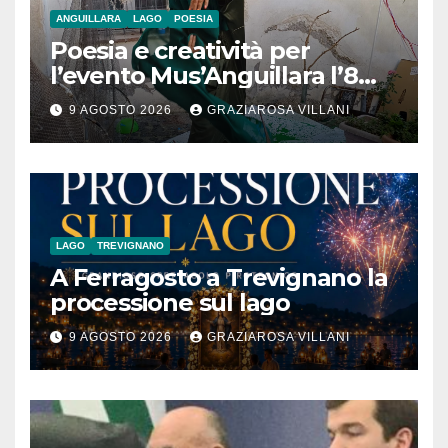
ANGUILLARA
LAGO
POESIA
Poesia e creatività per
l’evento Mus’Anguillara l’8
agosto 2026 al Museo
9 AGOSTO 2026
GRAZIAROSA VILLANI
Contadino
LAGO
TREVIGNANO
A Ferragosto a Trevignano la
processione sul lago
9 AGOSTO 2026
GRAZIAROSA VILLANI