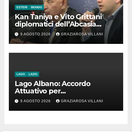
ESTERI
MONDO
Kan Taniya e Vito Grittani
diplomatici dell’Abcasia
contro nota del governo
9 AGOSTO 2026
GRAZIAROSA VILLANI
romeno. “Non si può invocare
la costruzione di ponti e allo
stesso tempo condannare
chiunque li attraversi”
LAGO
LAZIO
Lago Albano: Accordo
Attuativo per
l’interconnessione
9 AGOSTO 2026
GRAZIAROSA VILLANI
acquedottistica da 29,5
milioni di euro