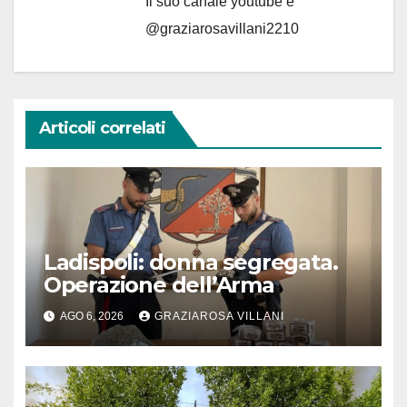
Il suo canale youtube è
@graziarosavillani2210
Articoli correlati
Ladispoli: donna segregata.
Operazione dell’Arma
AGO 6, 2026
GRAZIAROSA VILLANI