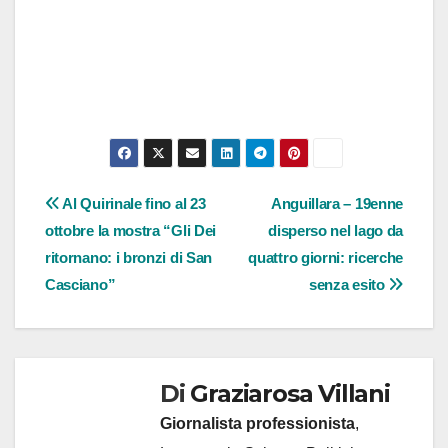
Navigazione
Al Quirinale fino al 23
Anguillara – 19enne
ottobre la mostra “Gli Dei
disperso nel lago da
articoli
ritornano: i bronzi di San
quattro giorni: ricerche
Casciano”
senza esito
Di
Graziarosa Villani
Giornalista professionista
,