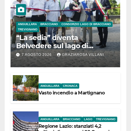
ANGUILLARA
BRACCIANO
CONSORZIO LAGO DI BRACCIANO
TREVIGNANO
“La sedia” diventa
Belvedere sul lago di
Bracciano: ieri
7 AGOSTO 2026
GRAZIAROSA VILLANI
l’inaugurazione
ANGUILLARA
CRONACA
Vasto incendio a Martignano
ANGUILLARA
BRACCIANO
LAGO
TREVIGNANO
Regione Lazio: stanziati 4,2