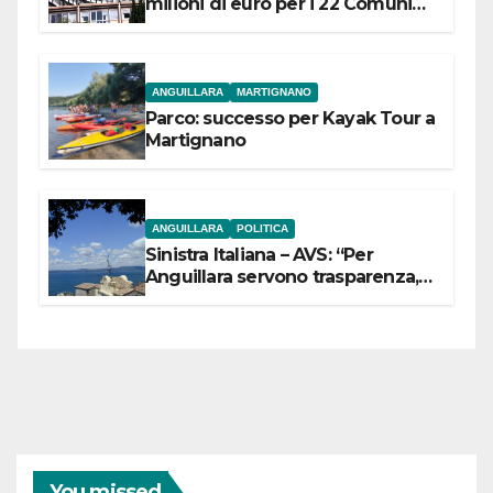
milioni di euro per i 22 Comuni
dell’Etruria Meridionale
ANGUILLARA
MARTIGNANO
Parco: successo per Kayak Tour a
Martignano
ANGUILLARA
POLITICA
Sinistra Italiana – AVS: “Per
Anguillara servono trasparenza,
partecipazione e scelte politiche
coraggiose”
You missed