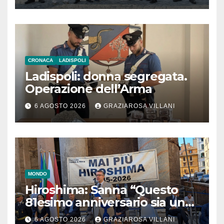
CRONACA
LADISPOLI
Ladispoli: donna segregata.
Operazione dell’Arma
6 AGOSTO 2026
GRAZIAROSA VILLANI
MONDO
Hiroshima: Sanna “Questo
81esimo anniversario sia un
monito per tutti”
6 AGOSTO 2026
GRAZIAROSA VILLANI