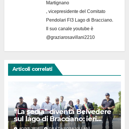
Martignano
, vicepresidente del Comitato
Pendolari Fl3 Lago di Bracciano.
Il suo canale youtube è
@graziarosavillani2210
Articoli correlati
“La sedia” diventa Belvedere
sul lago di Bracciano: ieri
l’inaugurazione
AGO 7, 2026
GRAZIAROSA VILLANI