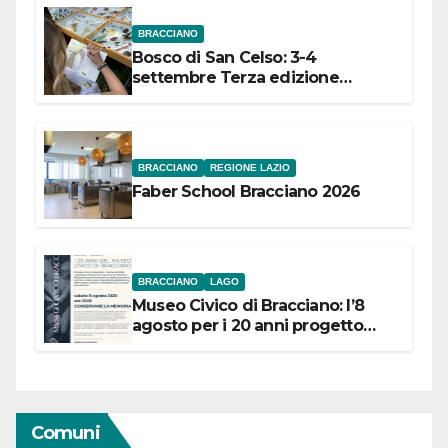
BRACCIANO
Bosco di San Celso: 3-4
settembre Terza edizione
Festival “Storie in cielo e in terra”
BRACCIANO
REGIONE LAZIO
Faber School Bracciano 2026
BRACCIANO
LAGO
Museo Civico di Bracciano: l’8
agosto per i 20 anni progetto
“Conservare la memoria”
Comuni