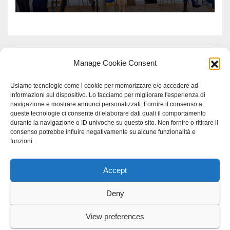
Manage Cookie Consent
Usiamo tecnologie come i cookie per memorizzare e/o accedere ad
informazioni sul dispositivo. Lo facciamo per migliorare l'esperienza di
navigazione e mostrare annunci personalizzati. Fornire il consenso a
queste tecnologie ci consente di elaborare dati quali il comportamento
durante la navigazione o ID univoche su questo sito. Non fornire o ritirare il
consenso potrebbe influire negativamente su alcune funzionalità e
funzioni.
Accept
Proudly powered by WordPress
|
Tema: Newspaperex di
Themeansar
.
Deny
Home
Gerenza
home
Lavoro
Scienza
studio specialistico bracciano
View preferences
Villani Comunicazione