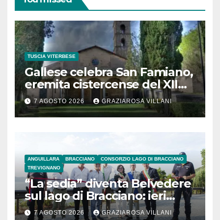
TUSCIA VITERBESE
Gallese celebra San Famiano,
eremita cistercense del XII
secolo
7 AGOSTO 2026
GRAZIAROSA VILLANI
ANGUILLARA
BRACCIANO
CONSORZIO LAGO DI BRACCIANO
TREVIGNANO
“La sedia” diventa Belvedere
sul lago di Bracciano: ieri
l’inaugurazione
7 AGOSTO 2026
GRAZIAROSA VILLANI