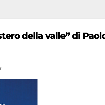
istero della valle” di Paol
er