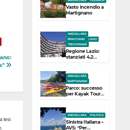
ANGUILLARA
CRONACA
e
Vasto incendio a
Martignano
ANGUILLARA
BRACCIANO
LAGO
TREVIGNANO
Regione Lazio:
stanziati 4,2
iano:
milioni di euro
ca”
per i 22 Comuni
dell’Etruria
ANGUILLARA
Meridionale
MARTIGNANO
Parco: successo
per Kayak Tour a
Martignano
ANGUILLARA
POLITICA
a tesi
Sinistra Italiana –
AVS: “Per
n