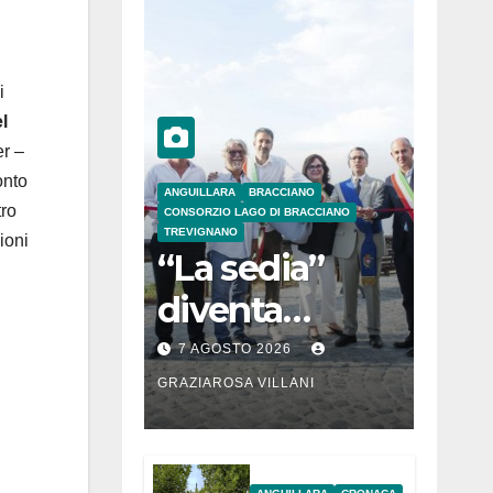
i
l
er –
onto
ANGUILLARA
BRACCIANO
tro
CONSORZIO LAGO DI BRACCIANO
TREVIGNANO
ioni
“La sedia”
diventa
Belvedere sul
7 AGOSTO 2026
lago di
GRAZIAROSA VILLANI
Bracciano: ieri
l’inaugurazion