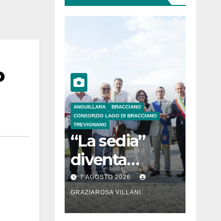
o
ANGUILLARA
BRACCIANO
CONSORZIO LAGO DI BRACCIANO
TREVIGNANO
“La sedia”
diventa
Belvedere sul
7 AGOSTO 2026
lago di
GRAZIAROSA VILLANI
Bracciano: ieri