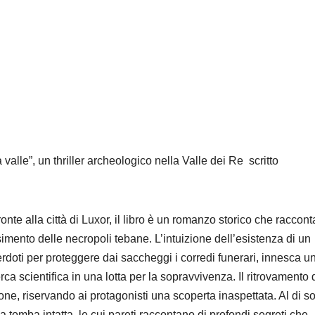
la valle”, un thriller archeologico nella Valle dei Re scritto
onte alla città di Luxor, il libro è un romanzo storico che raccont
imento delle necropoli tebane. L’intuizione dell’esistenza di un
erdoti per proteggere dai saccheggi i corredi funerari, innesca u
rca scientifica in una lotta per la sopravvivenza. Il ritrovamento 
one, riservando ai protagonisti una scoperta inaspettata. Al di so
 tomba intatta, le cui pareti raccontano di profondi segreti che