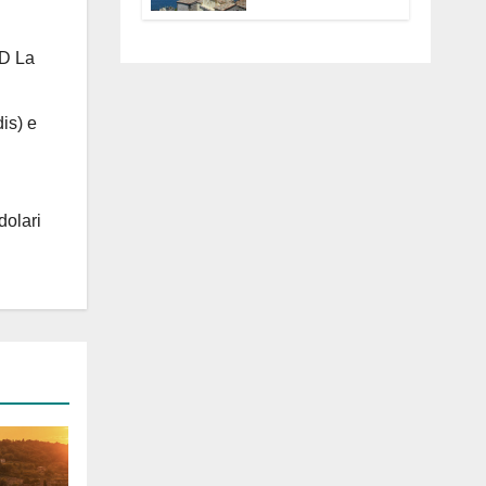
Anguillara
servono
trasparenza,
 D La
partecipazione e
scelte politiche
coraggiose”
is) e
dolari