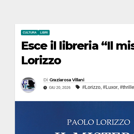
CULTURA
LIBRI
Esce il libreria “Il m
Lorizzo
Di
Graziarosa Villani
#Lorizzo
,
#Luxor
,
#thrill
GIU 20, 2026