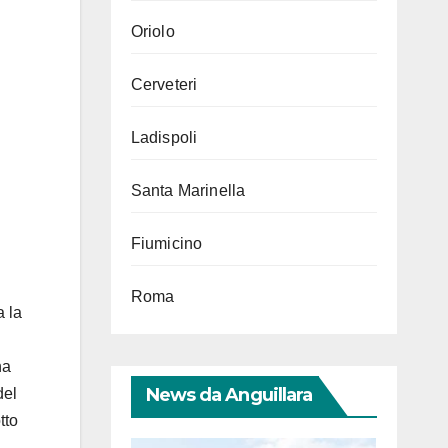
Oriolo
Cerveteri
Ladispoli
Santa Marinella
Fiumicino
Roma
a la
na
News da Anguillara
del
tto