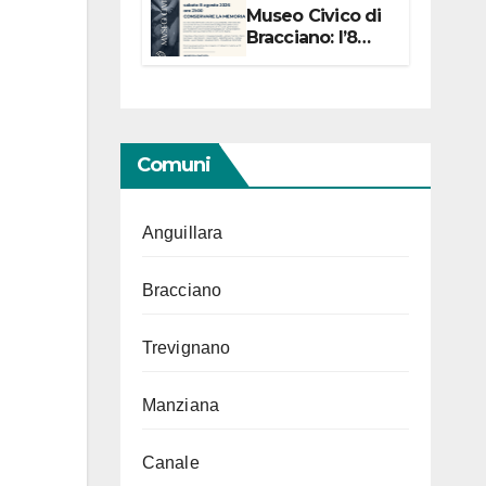
Museo Civico di
Bracciano: l’8
agosto per i 20
anni progetto
“Conservare la
memoria”
Comuni
Anguillara
Bracciano
Trevignano
Manziana
Canale