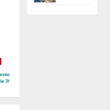
Anguillara
servono
trasparenza,
partecipazione e
scelte politiche
coraggiose”
mento
lle