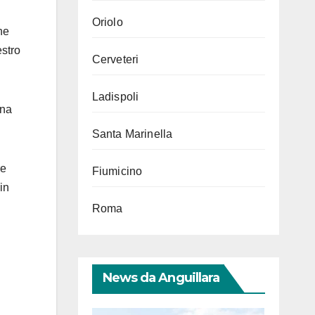
Oriolo
he
stro
Cerveteri
Ladispoli
una
Santa Marinella
re
Fiumicino
in
Roma
News da Anguillara