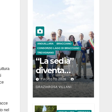
ANGUILLARA
BRACCIANO
CONSORZIO LAGO DI BRACCIANO
TREVIGNANO
“La sedia”
diventa
uttura
i
Belvedere sul
7 AGOSTO 2026
uce
lago di
GRAZIAROSA VILLANI
Bracciano: ieri
racce
l’inaugurazion
to nel