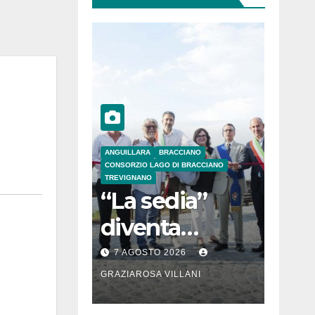
ANGUILLARA
BRACCIANO
CONSORZIO LAGO DI BRACCIANO
TREVIGNANO
“La sedia”
diventa
Belvedere sul
7 AGOSTO 2026
lago di
GRAZIAROSA VILLANI
Bracciano: ieri