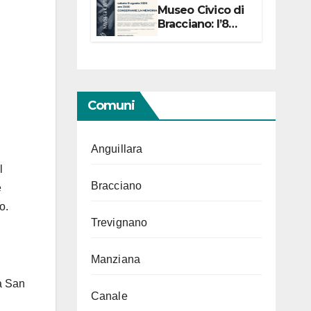
Museo Civico di
Bracciano: l’8
agosto per i 20
anni progetto
“Conservare la
memoria”
Comuni
Anguillara
l
Bracciano
e
lo.
Trevignano
Manziana
 a San
Canale