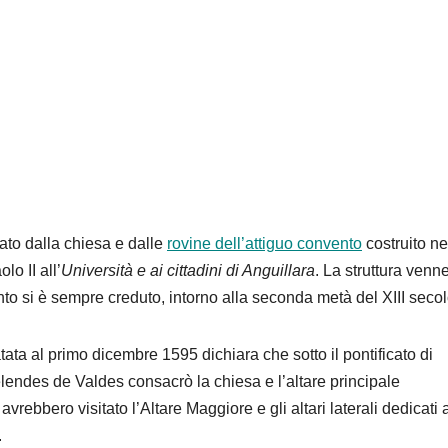
to dalla chiesa e dalle
rovine dell’attiguo convento
costruito ne
lo II all’
Università e ai cittadini di Anguillara
. La struttura venn
anto si è sempre creduto, intorno alla seconda metà del XIII seco
ata al primo dicembre 1595 dichiara che sotto il pontificato di
endes de Valdes consacrò la chiesa e l’altare principale
vrebbero visitato l’Altare Maggiore e gli altari laterali dedicati
.