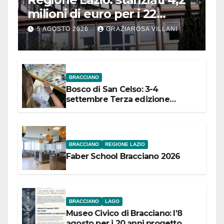
milioni di euro per i 22
Comuni dell’Etruria
5 AGOSTO 2026
GRAZIAROSA VILLANI
Meridionale
BRACCIANO
Bosco di San Celso: 3-4
settembre Terza edizione
Festival “Storie in cielo e in terra”
BRACCIANO
REGIONE LAZIO
Faber School Bracciano 2026
BRACCIANO
LAGO
Museo Civico di Bracciano: l’8
agosto per i 20 anni progetto