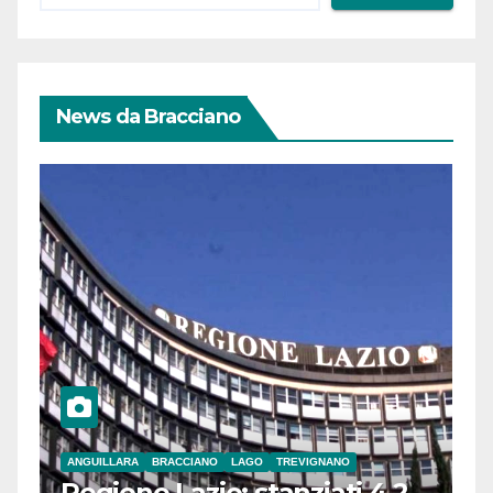
News da Bracciano
ANGUILLARA
BRACCIANO
LAGO
TREVIGNANO
Regione Lazio: stanziati 4,2