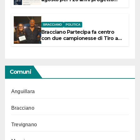
“Conservare la memoria”
BRACCIANO
POLITICA
Bracciano Partecipa fa centro
con due campionesse di Tiro a
Segno in vista delle urne
Comuni
Anguillara
Bracciano
Trevignano