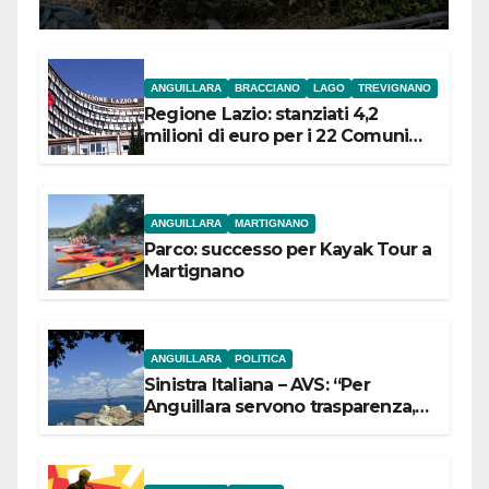
ANGUILLARA
BRACCIANO
LAGO
TREVIGNANO
Regione Lazio: stanziati 4,2
milioni di euro per i 22 Comuni
dell’Etruria Meridionale
ANGUILLARA
MARTIGNANO
Parco: successo per Kayak Tour a
Martignano
ANGUILLARA
POLITICA
Sinistra Italiana – AVS: “Per
Anguillara servono trasparenza,
partecipazione e scelte politiche
coraggiose”