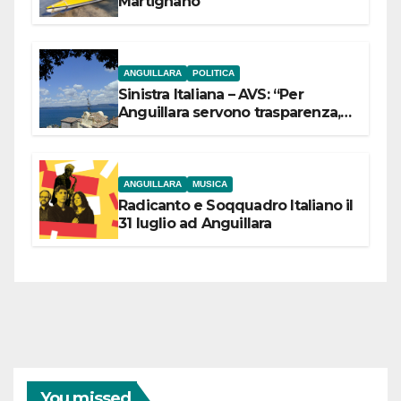
Martignano
ANGUILLARA
POLITICA
Sinistra Italiana – AVS: “Per
Anguillara servono trasparenza,
partecipazione e scelte politiche
coraggiose”
ANGUILLARA
MUSICA
Radicanto e Soqquadro Italiano il
31 luglio ad Anguillara
You missed