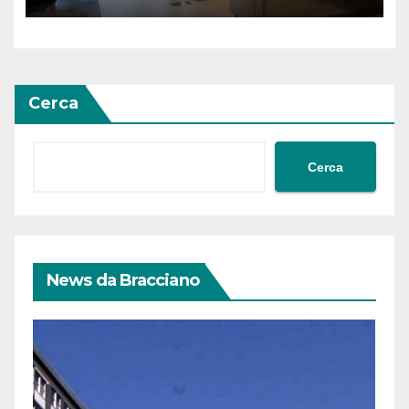
Cerca
Cerca
News da Bracciano