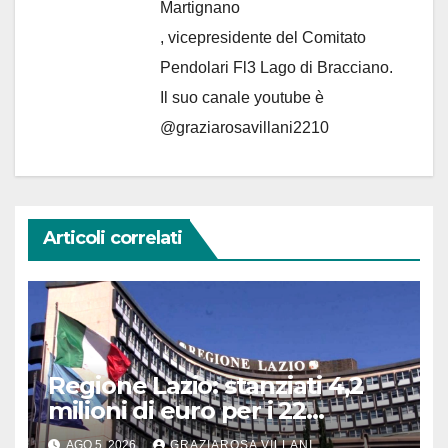
Martignano
, vicepresidente del Comitato
Pendolari Fl3 Lago di Bracciano.
Il suo canale youtube è
@graziarosavillani2210
Articoli correlati
Regione Lazio: stanziati 4,2
milioni di euro per i 22
Comuni dell’Etruria
AGO 5, 2026
GRAZIAROSA VILLANI