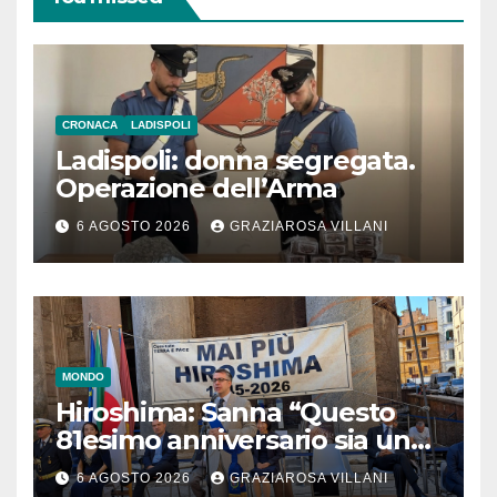
CRONACA
LADISPOLI
Ladispoli: donna segregata.
Operazione dell’Arma
6 AGOSTO 2026
GRAZIAROSA VILLANI
MONDO
Hiroshima: Sanna “Questo
81esimo anniversario sia un
monito per tutti”
6 AGOSTO 2026
GRAZIAROSA VILLANI