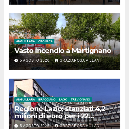
ANGUILLARA
CRONACA
Vasto incendio a Martignano
5 AGOSTO 2026
GRAZIAROSA VILLANI
ANGUILLARA
BRACCIANO
LAGO
TREVIGNANO
Regione Lazio: stanziati 4,2
milioni di euro per i 22
Comuni dell’Etruria
5 AGOSTO 2026
GRAZIAROSA VILLANI