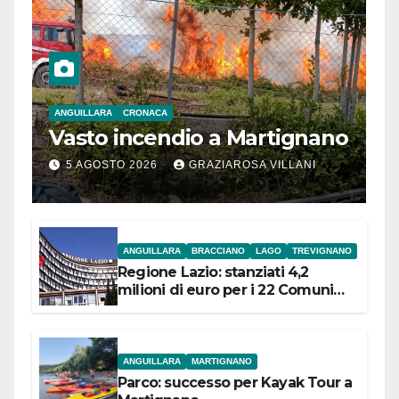
ANGUILLARA
CRONACA
Vasto incendio a Martignano
5 AGOSTO 2026
GRAZIAROSA VILLANI
ANGUILLARA
BRACCIANO
LAGO
TREVIGNANO
Regione Lazio: stanziati 4,2
milioni di euro per i 22 Comuni
dell’Etruria Meridionale
ANGUILLARA
MARTIGNANO
Parco: successo per Kayak Tour a