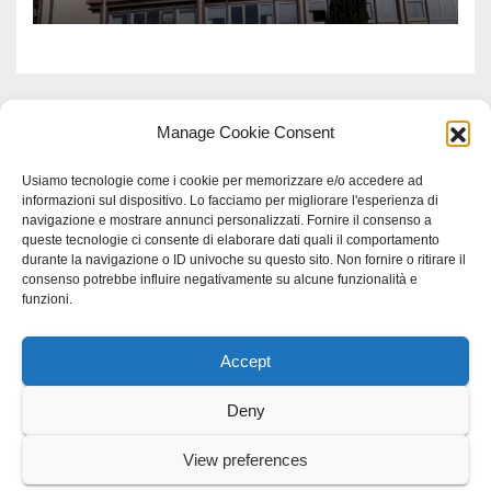
Meridionale
Manage Cookie Consent
Usiamo tecnologie come i cookie per memorizzare e/o accedere ad
informazioni sul dispositivo. Lo facciamo per migliorare l'esperienza di
navigazione e mostrare annunci personalizzati. Fornire il consenso a
queste tecnologie ci consente di elaborare dati quali il comportamento
durante la navigazione o ID univoche su questo sito. Non fornire o ritirare il
consenso potrebbe influire negativamente su alcune funzionalità e
funzioni.
Accept
Proudly powered by WordPress
|
Tema: Newspaperex di
Themeansar
.
Deny
Home
Gerenza
home
Lavoro
Scienza
studio specialistico bracciano
View preferences
Villani Comunicazione