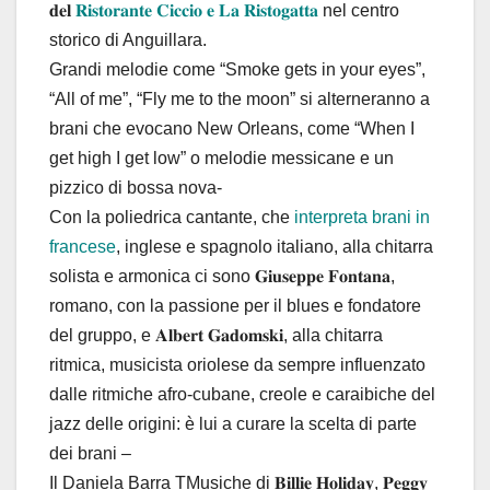
𝐝𝐞𝐥
𝐑𝐢𝐬𝐭𝐨𝐫𝐚𝐧𝐭𝐞 𝐂𝐢𝐜𝐜𝐢𝐨 𝐞 𝐋𝐚 𝐑𝐢𝐬𝐭𝐨𝐠𝐚𝐭𝐭𝐚
nel centro
storico di Anguillara.
Grandi melodie come “Smoke gets in your eyes”,
“All of me”, “Fly me to the moon” si alterneranno a
brani che evocano New Orleans, come “When I
get high I get low” o melodie messicane e un
pizzico di bossa nova-
Con la poliedrica cantante, che
interpreta brani in
francese
, inglese e spagnolo italiano, alla chitarra
solista e armonica ci sono 𝐆𝐢𝐮𝐬𝐞𝐩𝐩𝐞 𝐅𝐨𝐧𝐭𝐚𝐧𝐚,
romano, con la passione per il blues e fondatore
del gruppo, e 𝐀𝐥𝐛𝐞𝐫𝐭 𝐆𝐚𝐝𝐨𝐦𝐬𝐤𝐢, alla chitarra
ritmica, musicista oriolese da sempre influenzato
dalle ritmiche afro-cubane, creole e caraibiche del
jazz delle origini: è lui a curare la scelta di parte
dei brani –
Il Daniela Barra TMusiche di 𝐁𝐢𝐥𝐥𝐢𝐞 𝐇𝐨𝐥𝐢𝐝𝐚𝐲, 𝐏𝐞𝐠𝐠𝐲