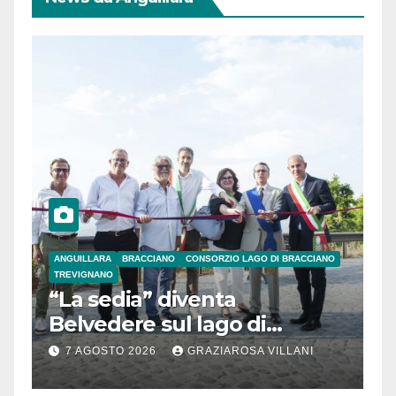
ANGUILLARA
BRACCIANO
CONSORZIO LAGO DI BRACCIANO
TREVIGNANO
“La sedia” diventa
Belvedere sul lago di
Bracciano: ieri
7 AGOSTO 2026
GRAZIAROSA VILLANI
l’inaugurazione