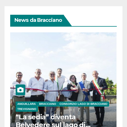
News da Bracciano
ANGUILLARA
BRACCIANO
CONSORZIO LAGO DI BRACCIANO
TREVIGNANO
“La sedia” diventa
Belvedere sul lago di