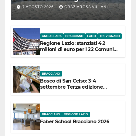
Bracciano: ieri
7 AGOSTO 2026
GRAZIAROSA VILLANI
l’inaugurazione
ANGUILLARA
BRACCIANO
LAGO
TREVIGNANO
Regione Lazio: stanziati 4,2
milioni di euro per i 22 Comuni
dell’Etruria Meridionale
BRACCIANO
Bosco di San Celso: 3-4
settembre Terza edizione
Festival “Storie in cielo e in terra”
BRACCIANO
REGIONE LAZIO
Faber School Bracciano 2026