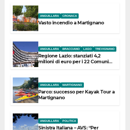
ANGUILLARA
CRONACA
Vasto incendio a Martignano
ANGUILLARA
BRACCIANO
LAGO
TREVIGNANO
Regione Lazio: stanziati 4,2
milioni di euro per i 22 Comuni
dell’Etruria Meridionale
ANGUILLARA
MARTIGNANO
Parco: successo per Kayak Tour a
Martignano
ANGUILLARA
POLITICA
Sinistra Italiana – AVS: “Per