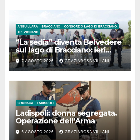
ANGUILLARA
BRACCIANO
CONSORZIO LAGO DI BRACCIANO
TREVIGNANO
“La sedia” diventa Belvedere
sul lago di Bracciano: ieri
l’inaugurazione
7 AGOSTO 2026
GRAZIAROSA VILLANI
CRONACA
LADISPOLI
Ladispoli: donna segregata.
Operazione dell’Arma
6 AGOSTO 2026
GRAZIAROSA VILLANI