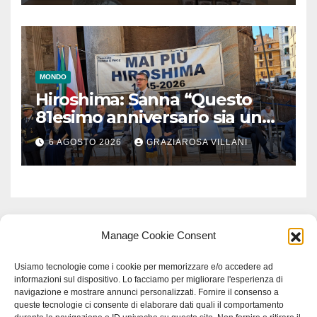
MONDO
Hiroshima: Sanna “Questo
81esimo anniversario sia un
monito per tutti”
6 AGOSTO 2026
GRAZIAROSA VILLANI
Manage Cookie Consent
Usiamo tecnologie come i cookie per memorizzare e/o accedere ad
informazioni sul dispositivo. Lo facciamo per migliorare l'esperienza di
navigazione e mostrare annunci personalizzati. Fornire il consenso a
queste tecnologie ci consente di elaborare dati quali il comportamento