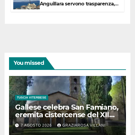
Anguillara servono trasparenza,
partecipazione e scelte politiche
coraggiose”
You missed
TUSCIA VITERBESE
Gallese celebra San Famiano,
eremita cistercense del XII
secolo
7 AGOSTO 2026
GRAZIAROSA VILLANI