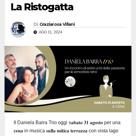
La Ristogatta
Di
Graziarosa Villani
AGO 31, 2024
Il Daniela Barra Trio oggi s𝐚𝐛𝐚𝐭𝐨 𝟑𝟏 𝐚𝐠𝐨𝐬𝐭𝐨 per una
𝐜𝐞𝐧𝐚 in musica 𝐬𝐮𝐥𝐥𝐚 𝐦𝐢𝐭𝐢𝐜𝐚 𝐭𝐞𝐫𝐫𝐚𝐳𝐳𝐚 con vista lago