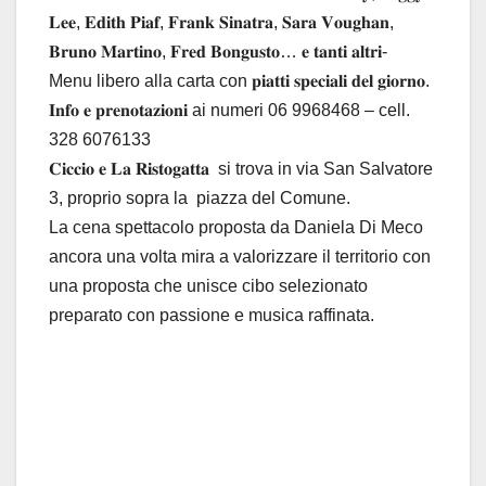
𝐋𝐞𝐞, 𝐄𝐝𝐢𝐭𝐡 𝐏𝐢𝐚𝐟, 𝐅𝐫𝐚𝐧𝐤 𝐒𝐢𝐧𝐚𝐭𝐫𝐚, 𝐒𝐚𝐫𝐚 𝐕𝐨𝐮𝐠𝐡𝐚𝐧,
𝐁𝐫𝐮𝐧𝐨 𝐌𝐚𝐫𝐭𝐢𝐧𝐨, 𝐅𝐫𝐞𝐝 𝐁𝐨𝐧𝐠𝐮𝐬𝐭𝐨… 𝐞 𝐭𝐚𝐧𝐭𝐢 𝐚𝐥𝐭𝐫𝐢-
Menu libero alla carta con 𝐩𝐢𝐚𝐭𝐭𝐢 𝐬𝐩𝐞𝐜𝐢𝐚𝐥𝐢 𝐝𝐞𝐥 𝐠𝐢𝐨𝐫𝐧𝐨.
𝐈𝐧𝐟𝐨 𝐞 𝐩𝐫𝐞𝐧𝐨𝐭𝐚𝐳𝐢𝐨𝐧𝐢 ai numeri 06 9968468 – cell.
328 6076133
𝐂𝐢𝐜𝐜𝐢𝐨 𝐞 𝐋𝐚 𝐑𝐢𝐬𝐭𝐨𝐠𝐚𝐭𝐭𝐚 si trova in via San Salvatore
3, proprio sopra la piazza del Comune.
La cena spettacolo proposta da Daniela Di Meco
ancora una volta mira a valorizzare il territorio con
una proposta che unisce cibo selezionato
preparato con passione e musica raffinata.