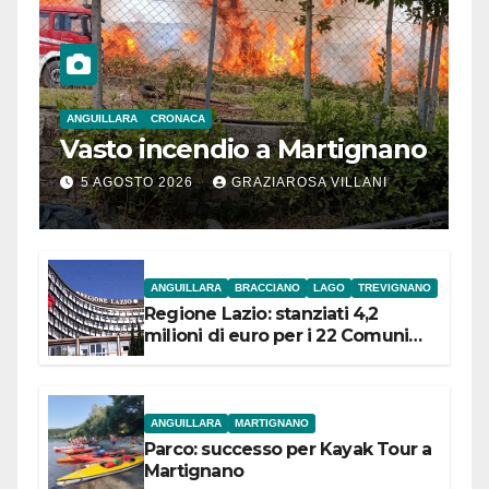
ANGUILLARA
CRONACA
Vasto incendio a Martignano
5 AGOSTO 2026
GRAZIAROSA VILLANI
ANGUILLARA
BRACCIANO
LAGO
TREVIGNANO
Regione Lazio: stanziati 4,2
milioni di euro per i 22 Comuni
dell’Etruria Meridionale
ANGUILLARA
MARTIGNANO
Parco: successo per Kayak Tour a
Martignano