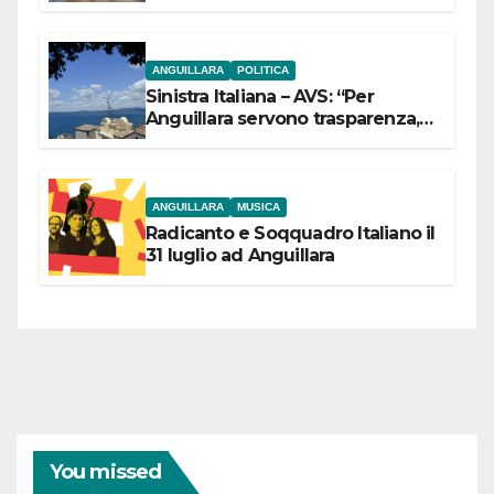
ANGUILLARA
POLITICA
Sinistra Italiana – AVS: “Per
Anguillara servono trasparenza,
partecipazione e scelte politiche
coraggiose”
ANGUILLARA
MUSICA
Radicanto e Soqquadro Italiano il
31 luglio ad Anguillara
You missed