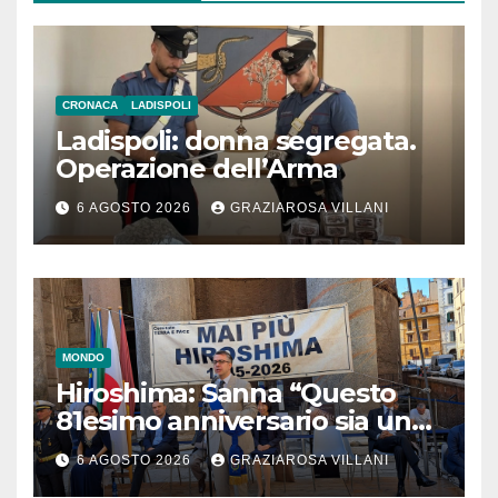
CRONACA
LADISPOLI
Ladispoli: donna segregata.
Operazione dell’Arma
6 AGOSTO 2026
GRAZIAROSA VILLANI
MONDO
Hiroshima: Sanna “Questo
81esimo anniversario sia un
monito per tutti”
6 AGOSTO 2026
GRAZIAROSA VILLANI