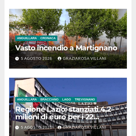
ANGUILLARA
CRONACA
Vasto incendio a Martignano
5 AGOSTO 2026
GRAZIAROSA VILLANI
ANGUILLARA
BRACCIANO
LAGO
TREVIGNANO
Regione Lazio: stanziati 4,2
milioni di euro per i 22
Comuni dell’Etruria
5 AGOSTO 2026
GRAZIAROSA VILLANI
Meridionale