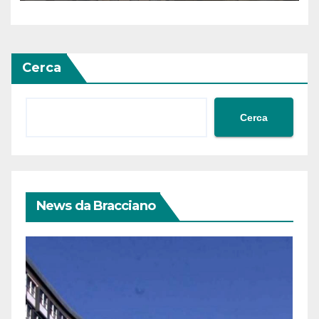
Cerca
Cerca
News da Bracciano