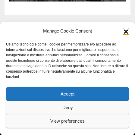
Manage Cookie Consent
Usiamo tecnologie come i cookie per memorizzare e/o accedere ad
informazioni sul dispositivo. Lo facciamo per migliorare l'esperienza di
navigazione e mostrare annunci personalizzati. Fornire il consenso a
queste tecnologie ci consente di elaborare dati quali il comportamento
durante la navigazione o ID univoche su questo sito. Non fornire o ritirare il
consenso potrebbe influire negativamente su alcune funzionalità e
funzioni.
Accept
Proudly powered by WordPress
|
Tema: Newspaperex di
Themeansar
.
Deny
Home
Gerenza
home
Lavoro
Scienza
studio specialistico bracciano
View preferences
Villani Comunicazione