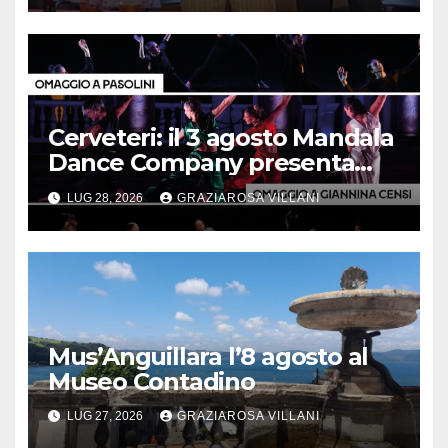
Cerveteri: il 3 agosto Mandala
Dance Company presenta
“Trittico d’autore”
LUG 28, 2026
GRAZIAROSA VILLANI
Mus’Anguillara l’8 agosto al
Museo Contadino
LUG 27, 2026
GRAZIAROSA VILLANI