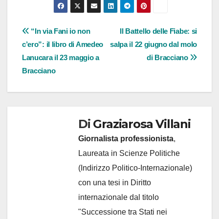
Navigazione
“In via Fani io non
Il Battello delle Fiabe: si
c’ero”: il libro di Amedeo
salpa il 22 giugno dal molo
articoli
Lanucara il 23 maggio a
di Bracciano
Bracciano
Di
Graziarosa Villani
Giornalista professionista
,
Laureata in Scienze Politiche
(Indirizzo Politico-Internazionale)
con una tesi in Diritto
internazionale dal titolo
"Successione tra Stati nei