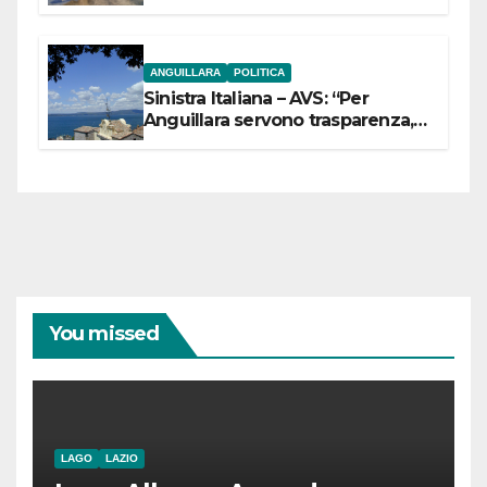
ANGUILLARA
POLITICA
Sinistra Italiana – AVS: “Per
Anguillara servono trasparenza,
partecipazione e scelte politiche
coraggiose”
You missed
LAGO
LAZIO