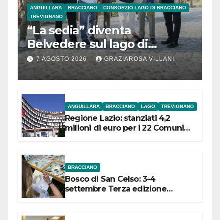
ANGUILLARA
BRACCIANO
CONSORZIO LAGO DI BRACCIANO
TREVIGNANO
“La sedia” diventa
Belvedere sul lago di
Bracciano: ieri
7 AGOSTO 2026
GRAZIAROSA VILLANI
l’inaugurazione
ANGUILLARA
BRACCIANO
LAGO
TREVIGNANO
Regione Lazio: stanziati 4,2
milioni di euro per i 22 Comuni
dell’Etruria Meridionale
BRACCIANO
Bosco di San Celso: 3-4
settembre Terza edizione
Festival “Storie in cielo e in terra”