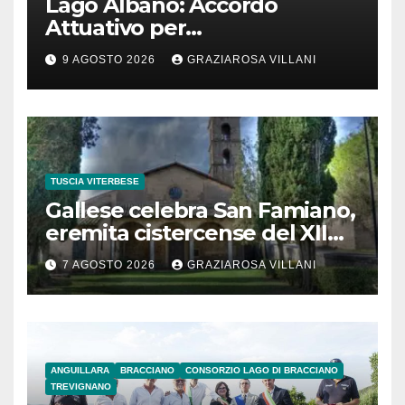
Lago Albano: Accordo
Attuativo per
l’interconnessione
9 AGOSTO 2026
GRAZIAROSA VILLANI
acquedottistica da 29,5
milioni di euro
TUSCIA VITERBESE
Gallese celebra San Famiano,
eremita cistercense del XII
secolo
7 AGOSTO 2026
GRAZIAROSA VILLANI
ANGUILLARA
BRACCIANO
CONSORZIO LAGO DI BRACCIANO
TREVIGNANO