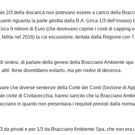
quale 2/3 della discarica non potevano essere a carico della Brac
to riguarda la parte gestita dalla B.A. (circa 1/3 dell’invaso) l
rca 9 milioni di Euro (che dovevano coprire i costi di capping e
, fallita nel 2016) la cui escussione, tentata dalla Regione con 7
i sintesi, di parlare della genesi della Bracciano Ambiente spa
altri forse dovrebbero evitarlo, ma per motivi di decenza.
vare che diverse sentenze della Corte dei Conti (Sezione di Ap
nale civile di Civitavecchia, hanno sancito che la Bracciano Amb
iano in quanto non presentava i requisiti previsti dalla norma
2/3 da privati e per 1/3 da Bracciano Ambiente Spa, che non era 