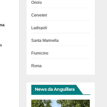
Oriolo
Cerveteri
ima
Ladispoli
Santa Marinella
la
Fiumicino
Roma
News da Anguillara