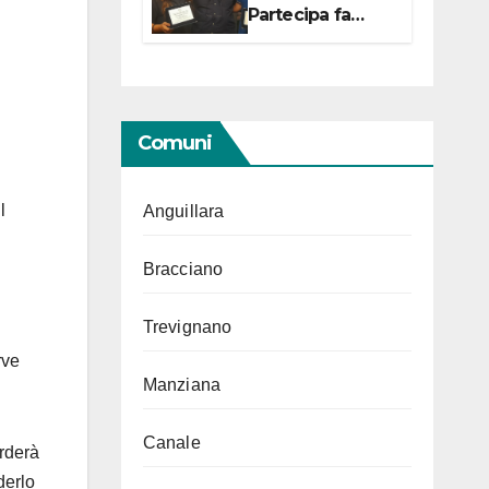
Partecipa fa
centro con due
campionesse di
Tiro a Segno in
vista delle urne
Comuni
l
Anguillara
Bracciano
Trevignano
rve
Manziana
Canale
arderà
derlo