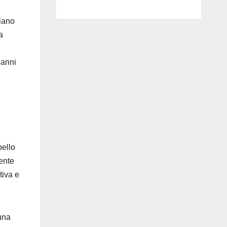
luglio ad
Anguillara
ciano
a
 anni
pello
iente
tiva e
una