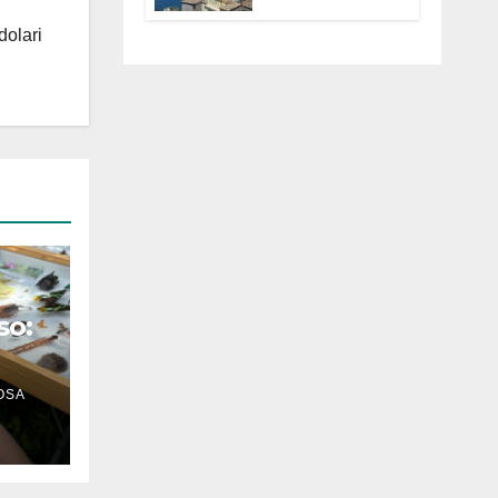
Anguillara
servono
dolari
trasparenza,
partecipazione e
scelte politiche
coraggiose”
so:
OSA
n