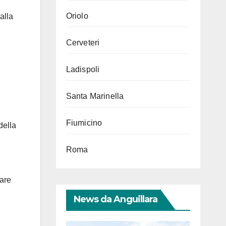
Oriolo
alla
Cerveteri
Ladispoli
Santa Marinella
Fiumicino
della
Roma
lare
News da Anguillara