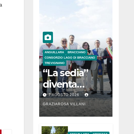
a
ANGUILLARA
BRACCIANO
CONSORZIO LAGO DI BRACCIANO
TREVIGNANO
“La sedia”
diventa
Belvedere sul
7 AGOSTO 2026
lago di
GRAZIAROSA VILLANI
Bracciano: ieri
l’inaugurazion