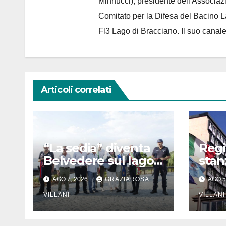
Minnucci), presidente dell'
Associaz
Comitato per la Difesa del Bacino 
Fl3 Lago di Bracciano. Il suo cana
Articoli correlati
“La sedia” diventa
Regi
Belvedere sul lago
stanz
di Bracciano: ieri
di e
AGO 7, 2026
GRAZIAROSA
AGO 5
l’inaugurazione
Comu
VILLANI
Meri
VILLANI