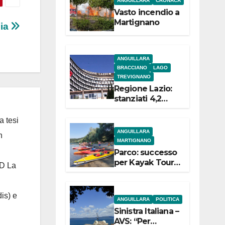
ANGUILLARA
CRONACA
e
Vasto incendio a
Martignano
lia
ANGUILLARA
BRACCIANO
LAGO
TREVIGNANO
Regione Lazio:
stanziati 4,2
milioni di euro
per i 22 Comuni
a tesi
dell’Etruria
ANGUILLARA
n
Meridionale
MARTIGNANO
Parco: successo
per Kayak Tour a
 D La
Martignano
is) e
ANGUILLARA
POLITICA
Sinistra Italiana –
AVS: “Per