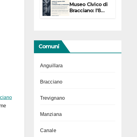
Museo Civico di
Bracciano: l’8
agosto per i 20
anni progetto
“Conservare la
memoria”
Comuni
Anguillara
Bracciano
ciano
Trevignano
ome
Manziana
Canale