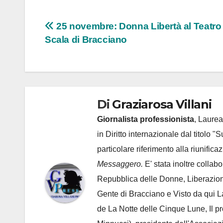
Navigazione
25 novembre: Donna Libertà al Teatro 
Scala di Bracciano
articoli
Di
Graziarosa Villani
Giornalista professionista
, Laurea
in Diritto internazionale dal titolo "
particolare riferimento alla riunific
Messaggero.
E' stata inoltre collab
Repubblica delle Donne, Liberazion
Gente di Bracciano
e Visto da qui L
de
La Notte delle Cinque Lune, Il p