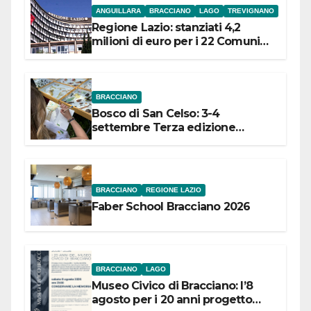
ANGUILLARA
BRACCIANO
LAGO
TREVIGNANO
Regione Lazio: stanziati 4,2
milioni di euro per i 22 Comuni
dell’Etruria Meridionale
BRACCIANO
Bosco di San Celso: 3-4
settembre Terza edizione
Festival “Storie in cielo e in terra”
BRACCIANO
REGIONE LAZIO
Faber School Bracciano 2026
BRACCIANO
LAGO
Museo Civico di Bracciano: l’8
agosto per i 20 anni progetto