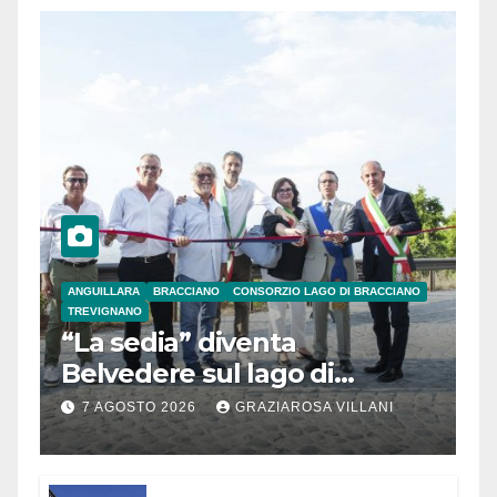
ANGUILLARA
BRACCIANO
CONSORZIO LAGO DI BRACCIANO
TREVIGNANO
“La sedia” diventa
Belvedere sul lago di
Bracciano: ieri
7 AGOSTO 2026
GRAZIAROSA VILLANI
l’inaugurazione