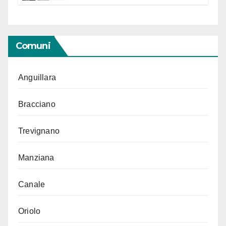
“Conservare la memoria”
Comuni
Anguillara
Bracciano
Trevignano
Manziana
Canale
Oriolo