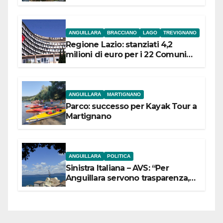
ANGUILLARA
BRACCIANO
LAGO
TREVIGNANO
Regione Lazio: stanziati 4,2
milioni di euro per i 22 Comuni
dell’Etruria Meridionale
ANGUILLARA
MARTIGNANO
Parco: successo per Kayak Tour a
Martignano
ANGUILLARA
POLITICA
Sinistra Italiana – AVS: “Per
Anguillara servono trasparenza,
partecipazione e scelte politiche
coraggiose”