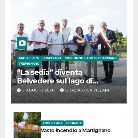
ANGUILLARA
BRACCIANO
CONSORZIO LAGO DI BRACCIANO
TREVIGNANO
“La sedia” diventa
Belvedere sul lago di
Bracciano: ieri
7 AGOSTO 2026
GRAZIAROSA VILLANI
l’inaugurazione
ANGUILLARA
CRONACA
Vasto incendio a Martignano