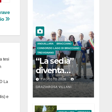
grave
lio
ANGUILLARA
BRACCIANO
CONSORZIO LAGO DI BRACCIANO
TREVIGNANO
“La sedia”
a tesi
n
diventa
Belvedere sul
7 AGOSTO 2026
 D La
lago di
GRAZIAROSA VILLANI
Bracciano: ieri
is) e
l’inaugurazion