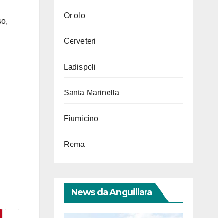
Oriolo
so,
Cerveteri
Ladispoli
Santa Marinella
Fiumicino
Roma
News da Anguillara