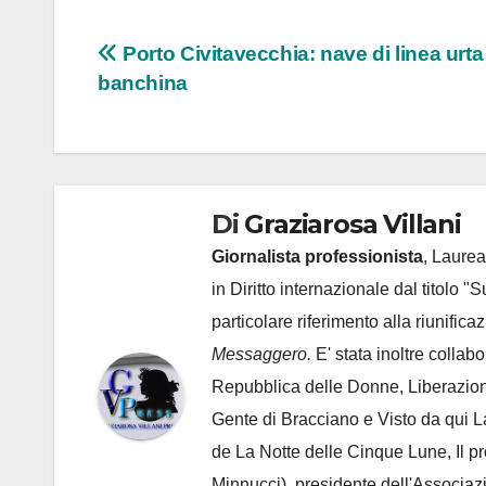
Navigazione
Porto Civitavecchia: nave di linea urta
banchina
articoli
Di
Graziarosa Villani
Giornalista professionista
, Laurea
in Diritto internazionale dal titolo "
particolare riferimento alla riunific
Messaggero.
E' stata inoltre collab
Repubblica delle Donne, Liberazion
Gente di Bracciano
e Visto da qui L
de
La Notte delle Cinque Lune, Il p
Minnucci), presidente dell'
Associaz