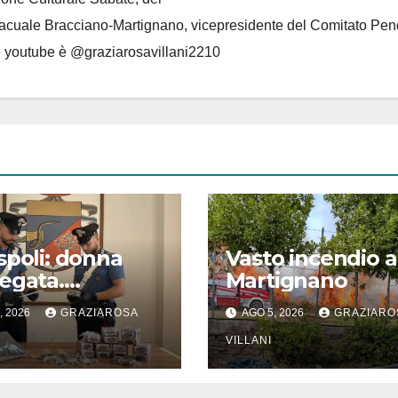
Lacuale Bracciano-Martignano
, vicepresidente del Comitato Pen
le youtube è @graziarosavillani2210
spoli: donna
Vasto incendio a
egata.
Martignano
azione
, 2026
GRAZIAROSA
AGO 5, 2026
GRAZIARO
’Arma
VILLANI