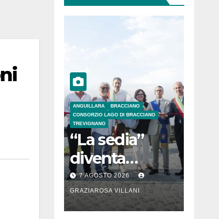
ni
ANGUILLARA
BRACCIANO
CONSORZIO LAGO DI BRACCIANO
TREVIGNANO
“La sedia”
diventa
Belvedere sul
7 AGOSTO 2026
lago di
GRAZIAROSA VILLANI
Bracciano: ieri