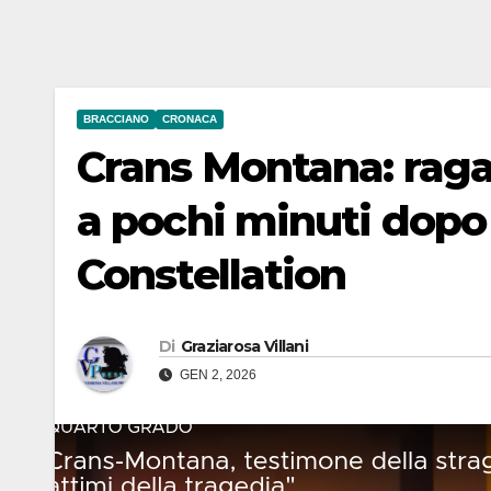
BRACCIANO
CRONACA
Crans Montana: raga
a pochi minuti dopo 
Constellation
Di
Graziarosa Villani
GEN 2, 2026