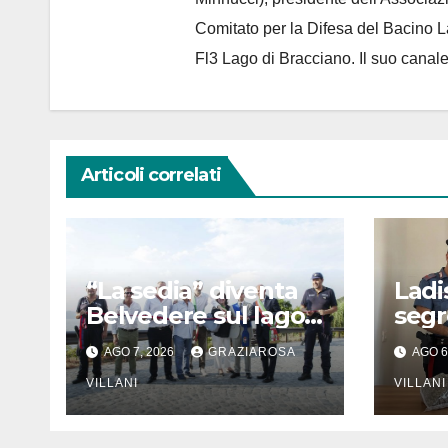
Comitato per la Difesa del Bacino 
Fl3 Lago di Bracciano. Il suo cana
Articoli correlati
“La sedia” diventa
Ladi
Belvedere sul lago
segr
di Bracciano: ieri
Oper
AGO 7, 2026
GRAZIAROSA
AGO 6
l’inaugurazione
dell
VILLANI
VILLANI