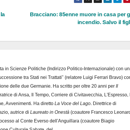
 la
Bracciano: 85enne muore in casa per 
incendio. Salvo il fig
ta in Scienze Politiche (Indirizzo Politico-Internazionale) con un
Successione tra Stati nei Trattati" (relatore Luigi Ferrari Bravo) co
azione delle due Germanie. Ha scritto per oltre 20 anni per
Il
oratrice di Ansa, Il Tempo, Corriere di Civitavecchia, L'Espresso,
e, Avvenimenti. Ha diretto
La Voce del Lago
. Direttrice di
azio, autrice di
Laureato in Onestà
(coautore Francesco Leonard
rocesso al Conte Everso dell'Anguillara
(coautore Biagio
ione Culturale Sabate
, del