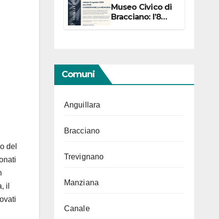
Museo Civico di
Bracciano: l’8
agosto per i 20
anni progetto
“Conservare la
memoria”
Comuni
Anguillara
Bracciano
o del
Trevignano
onati
n
Manziana
 il
ovati
Canale